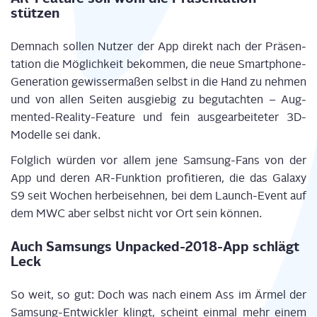
stützen
Dem­nach sol­len Nut­zer der App direkt nach der Prä­sen­
ta­ti­on die Mög­lich­keit bekom­men, die neue Smart­phone-
Gene­ra­ti­on gewis­ser­ma­ßen selbst in die Hand zu neh­men
und von allen Sei­ten aus­gie­big zu begut­ach­ten – Aug­
men­ted-Rea­li­ty-Fea­ture und fein aus­ge­ar­bei­te­ter 3D-
Model­le sei dank.
Folg­lich wür­den vor allem jene Sam­sung-Fans von der
App und deren AR-Funk­ti­on pro­fi­tie­ren, die das Gala­xy
S9 seit Wochen her­bei­seh­nen, bei dem Launch-Event auf
dem MWC aber selbst nicht vor Ort sein können.
Auch Sam­sungs Unpa­cked-2018-App schlägt
Leck
So weit, so gut: Doch was nach einem Ass im Ärmel der
Sam­sung-Ent­wick­ler klingt, scheint ein­mal mehr einem