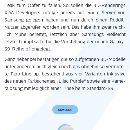
Leak zum Opfer zu fal­len. So sol­len die 3D-Ren­de­rings
XDA Deve­lo­pers zufol­ge bereits auf einem Ser­ver von
Sam­sung gele­gen haben und nun durch einen Red­dit-
Nut­zer abge­ru­fen wor­den sein. Das habe ihm zwar reich­
lich Mühe berei­tet, letzt­lich aber Sam­sungs viel­leicht
letz­te Trumpf­kar­te für die Vor­stel­lung der neu­en Gala­xy-
S9-Rei­he offengelegt.
Ganz neben­bei bestä­ti­gen die so auf­ge­ta­nen 3D-Model­le
unter ande­rem auch gleich noch das ohne­hin so ver­mu­te­
te Farb-Line-up, bestehend aus vier Vari­an­ten inklu­si­ve
des neu­en Farb­sche­mas „Lil­ac Pur­ple“ sowie eine Kame­
ra­lö­sung mit ledig­lich einer Lin­se beim Standard-S9.
SAMSUNG