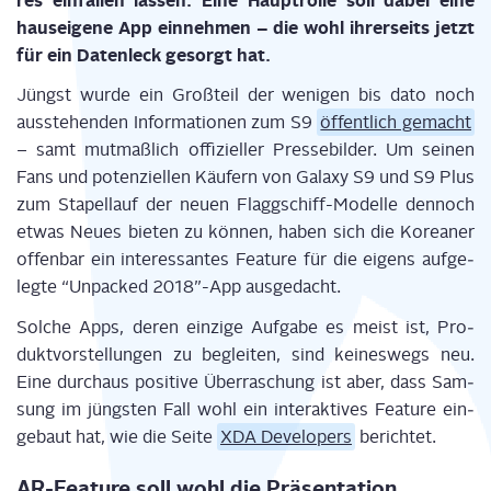
res ein­fal­len las­sen. Eine Haupt­rol­le soll dabei eine
haus­ei­ge­ne App ein­neh­men – die wohl ihrer­seits jetzt
für ein Daten­leck gesorgt hat.
Jüngst wur­de ein Groß­teil der weni­gen bis dato noch
aus­ste­hen­den Infor­ma­tio­nen zum S9
öffent­lich gemacht
– samt mut­maß­lich offi­zi­el­ler Pres­se­bil­der. Um sei­nen
Fans und poten­zi­el­len Käu­fern von Gala­xy S9 und S9 Plus
zum Sta­pel­lauf der neu­en Flagg­schiff-Model­le den­noch
etwas Neu­es bie­ten zu kön­nen, haben sich die Korea­ner
offen­bar ein inter­es­san­tes Fea­ture für die eigens auf­ge­
leg­te “Unpa­cked 2018”-App ausgedacht.
Sol­che Apps, deren ein­zi­ge Auf­ga­be es meist ist, Pro­
dukt­vor­stel­lun­gen zu beglei­ten, sind kei­nes­wegs neu.
Eine durch­aus posi­ti­ve Über­ra­schung ist aber, dass Sam­
sung im jüngs­ten Fall wohl ein inter­ak­ti­ves Fea­ture ein­
ge­baut hat, wie die Sei­te
XDA Deve­lo­pers
berichtet.
AR-Fea­ture soll wohl die Prä­sen­ta­ti­on