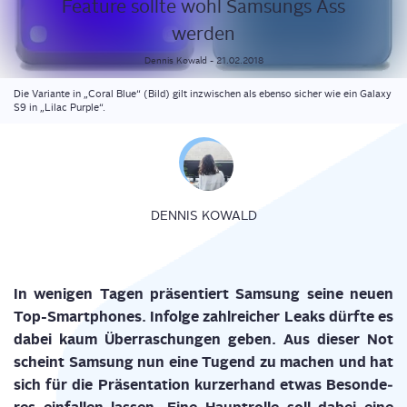
Fea­ture soll­te wohl Sam­sungs Ass
werden
Dennis
Kowald
-
21.02.2018
Die Variante in „Coral Blue“ (Bild) gilt inzwischen als ebenso sicher wie ein Galaxy
S9 in „Lilac Purple“.
DENNIS KOWALD
In weni­gen Tagen prä­sen­tiert Sam­sung sei­ne neu­en
Top-Smart­phones. Infol­ge zahl­rei­cher Leaks dürf­te es
dabei kaum Über­ra­schun­gen geben. Aus die­ser Not
scheint Sam­sung nun eine Tugend zu machen und hat
sich für die Prä­sen­ta­ti­on kur­zer­hand etwas Beson­de­