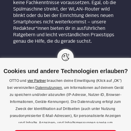
keine Fachkenntnisse voraussetzen. Egal, ob die
Spülmaschine streikt, der WLAN-Router wild
blinkt oder du bei der Einrichtung deines neuen
Smartphones nicht weiterkommst – unsere
Redakteur*innen bieten dir in ausführlichen
Ratgebern und leicht verständlichen Praxistipps
genau die Hilfe, die du gerade suchst.
Cookies und andere Technologien erlauben?
OTTO und
vier Partner
brauchen deine Einwilligung (Klick auf „OK”)
bei vereinzelten
Datennutzungen
, um Informationen auf deinem Gerät
KON­TAKT
zu speichern und/oder abzurufen (IP-Adresse, Nutzer-ID, Browser-
Informationen, Geräte-Kennungen). Die Datennutzung erfolgt zum
REDAK­TI­ON
Zweck der Identifikation auf Drittseiten (auch unter Nutzung
IMPRES­SUM
pseudonymisierter E-Mail-Adressen), für personalisierte Anzeigen
und Inhalte, Anzeigen- und Inhaltsmessungen sowie um
DATENSCHUTZ
Erkenntnisse über Zielgruppen und Produktentwicklungen zu