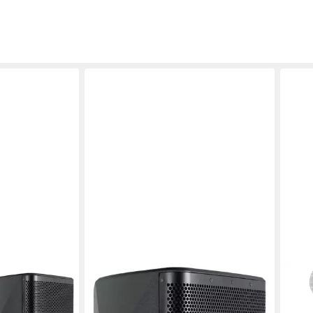
PRONOMIC
PRO
ve 2-Wege Bi-
C-215 MA - Aktive 2-Wege Bi-Amp
Dart
r 2.0
Box Lautsprecher (Bluetooth, 500 W,
Dart