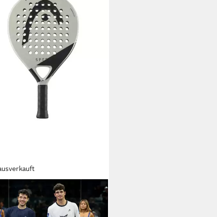
ausverkauft
lschläger Padelschläger Head
Speed 2025 WPT