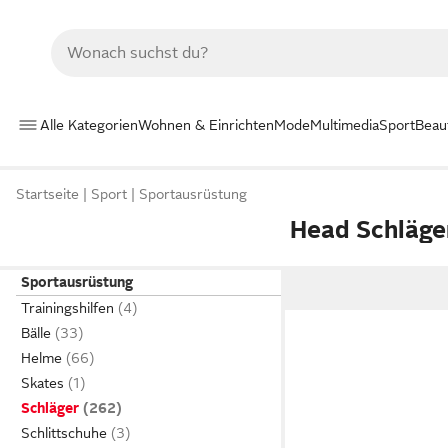
Alle Kategorien
Wohnen & Einrichten
Mode
Multimedia
Sport
Beau
Startseite
Sport
Sportausrüstung
Head Schläge
Sportausrüstung
Trainingshilfen
Bälle
Helme
Skates
Schläger
Schlittschuhe