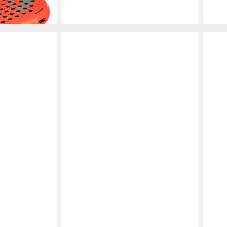
-11%
in 2-3