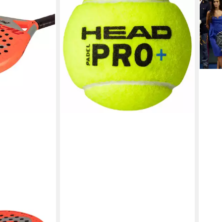
PRO+ Bälle
6,99 €
(2,33 €/ 1 Stk)
in 2-3 Werktagen bei dir
HEAD
unior
Pade
/grau
Pade
ab 8
€