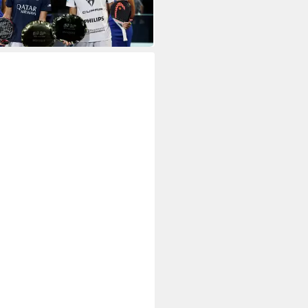
9,90 €
UVP
90,00 €
 Werktagen bei dir