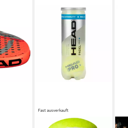
Fast ausverkauft
HEAD
Padelschläger 3er Dose HEAD PADEL