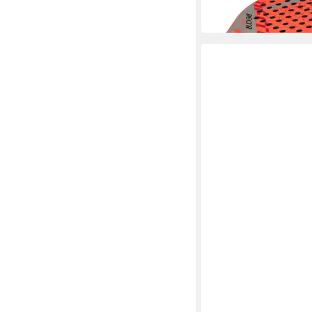
-34%
in 2-3 Werktagen bei dir