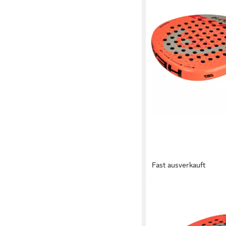
Fast ausverkauft
HEAD
Padelschläger Delta J
320g/Rund orangerot
ab 65,95 €
UVP
100,00 