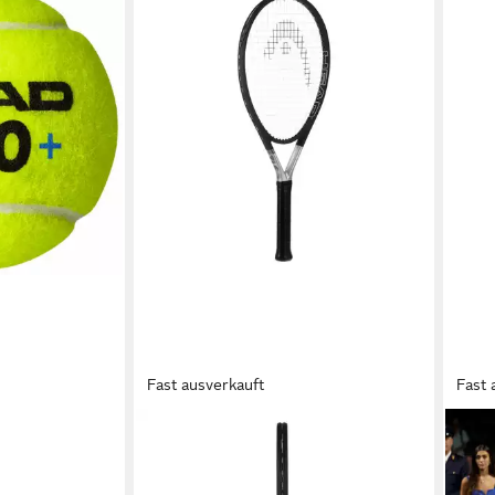
ose HEAD PADEL
Fast ausverkauft
Fast 
HEAD
HEAD
Tennisschläger Ti S6 -
Pade
Komfortschläger besaitet - schwarz
Evo 