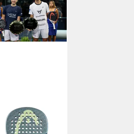
lschläger Head Vibe 2026_bl_yl
lschläger WPT
8,90 €
UVP
100,00 €