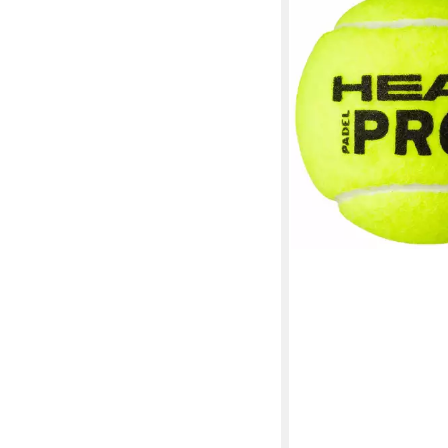
Padelschläger 3er D
PRO+ Bälle
6,99 €
(2,33 €/ 1 Stk)
in 2-3 Werktagen bei dir