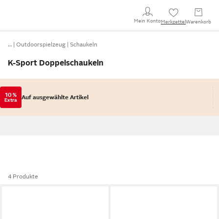
Mein Konto
Merkzettel
Warenkorb
…
Outdoorspielzeug
Schaukeln
K-Sport Doppelschaukeln
10 %
Auf ausgewählte Artikel
Extra
4 Produkte