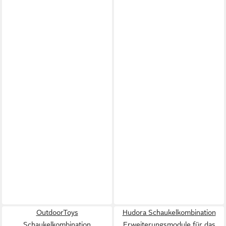
OutdoorToys
Hudora Schaukelkombination
Schaukelkombination
Erweiterungsmodule für das