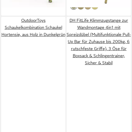
lieferbar - in 6-8 Werktagen bei dir
Kinder - Erweiterbar mit
langlebig mit 10-Jahren
Wickey Zubehör), Kompakte
Garantie*
Maße & modernes Design –
OutdoorToys
DH FitLife Klimmzugstange zur
Schaukelkombination Schaukel
passt in fast jeden Garten
Wandmontage 4in1 mit
Hortensie, aus Holz in Dunkelgrün
Spreizdübel (Multifunktionale Pull-
Up Bar für Zuhause bis 200kg, 6
rutschfeste Griffe), 3 Öse für
Boxsack & Schlingentrainer,
Sicher & Stabil