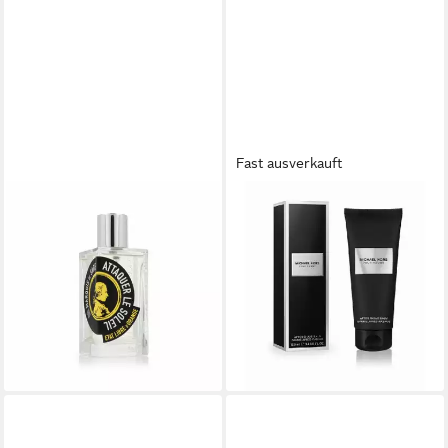
Fast ausverkauft
ETAT LIBRE D'ORANGE
MICHAEL KORS
Körperpflegeduft Marquis De
After-Shave Pour Homme -
Sade Attaquer Le Soleil Eau
balzám po holení - Volumen:
34,07 €
De Parfum Spray (Unisex)
(340,70 €/ 1 l)
Frauen
lieferbar - in 8-10 Werktagen bei
114,93 €
dir
(1.149,30 €/ 1 l)
lieferbar - in 8-10 Werktagen bei
dir