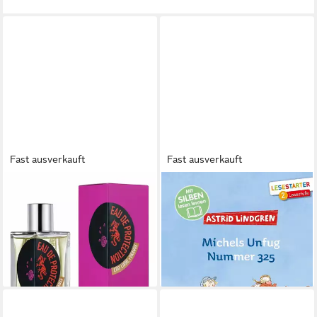
Fast ausverkauft
Fast ausverkauft
ETAT LIBRE D'ORANGE
Michels Unfug Nummer 325 /
Eau de Parfum ETAT LIBRE D
Astrid Lindgren
ORANGER Eau de Protection
10,00 €
ab 92,90 €
lieferbar - in 2-3 Werktagen bei dir
(929,00 €/ 1 l)
lieferbar - in 8-10 Werktagen bei
dir