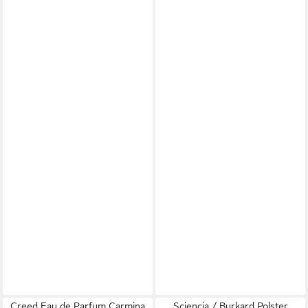
Creed Eau de Parfum Carmina
Sciencia / Burkard Polster