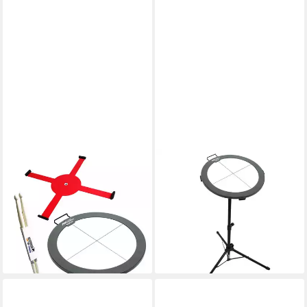
KEITH MCMILLEN
KEITH MCMILLEN
E-Drum Pads Muse Kinetics
E-Drum Pads Muse Kinetics
Bop Pad mit Mount und
Bop Pad MIDI-Drumpad mit
Schlagzeugstöcke,mit
Mount und Ständer,mit
Halterung, und Drumsticks
Halterung, und Ständer
381,90 €
391,90 €
lieferbar - in 2-3 Werktagen bei dir
lieferbar - in 2-3 Werktagen bei dir