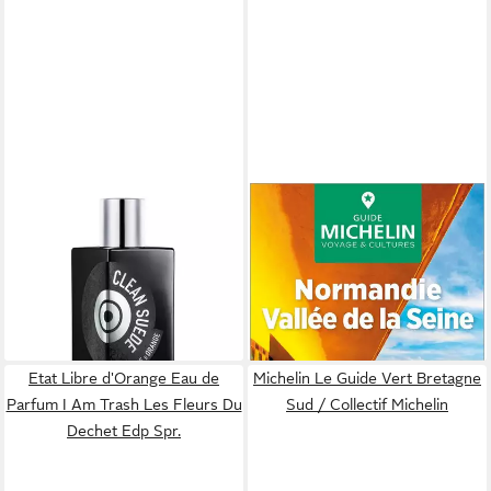
ETAT LIBRE D'ORANGE
MICHELIN
Körperpflegeduft Clean
Michelin Le Guide Vert
Suede - EDP - Inhalt:
Normandie, Seine / Collectif
105,14 €
Michelin
(1.051,40 €/ 1 l)
21,99 €
lieferbar - in 8-10 Werktagen bei
lieferbar - in 2-3 Werktagen bei dir
dir
Etat Libre d'Orange Eau de
Michelin Le Guide Vert Bretagne
Parfum I Am Trash Les Fleurs Du
Sud / Collectif Michelin
Dechet Edp Spr.