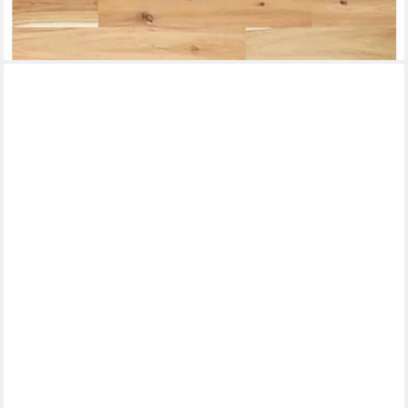
St)
ab 26,99 €
lieferbar - in 4-5 Werktagen bei dir
VIDAXL
Tischplatte Tischplatte 140x40x2 cm Rechteckig Massivholz (1
St)