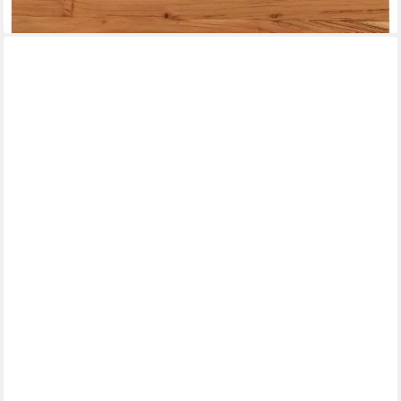
lieferbar - in 4-5 Werktagen bei dir
VIDAXL
Tischplatte 140 x 60 x 2 cm Tischplatte Rechteckig 140x60x2
cm Massivholz Akazie
ab 100,99 €