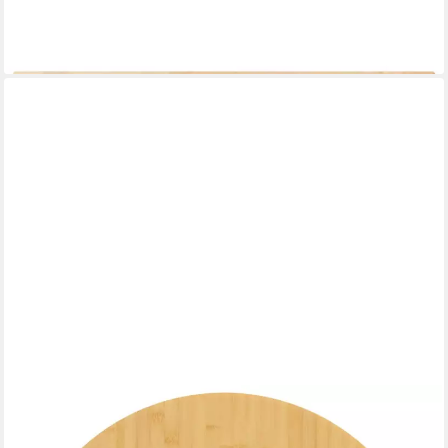
St)
ab 23,99 €
lieferbar - in 4-5 Werktagen bei dir
VIDAXL
Tischplatte Tischplatte Ø70x1,5 cm Bambus (1 St)