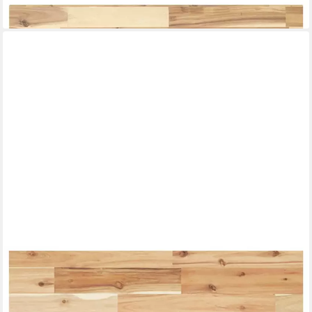
lieferbar - in 4-5 Werktagen bei dir
VIDAXL
Tischplatte Tischplatte Quadratisch 60x60x2 cm Massivholz (1
St)
ab 48,99 €