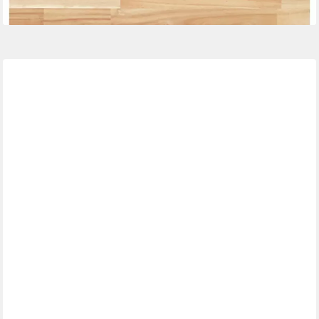
lieferbar - in 4-5 Werktagen bei dir
VIDAXL
Tischplatte Tischplatte Rechteckig 80x50x2 cm Massivholz (1