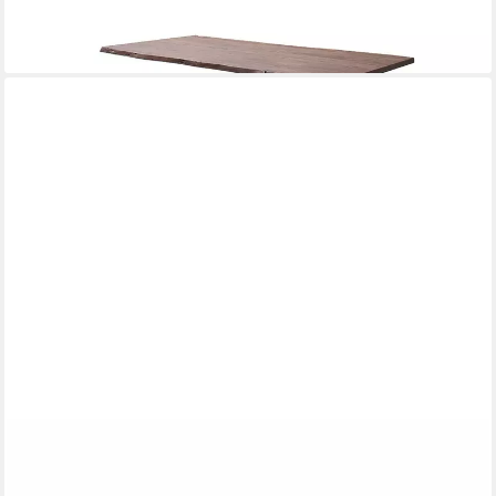
Tischgestellen), in Walnuss - 180x3,5x100 (BxHxT)
409,95 €
lieferbar in 3 Wochen
VIDAXL
Tischplatte Tischplatte 100x20x4 cm Rechteckig Massivholz (1
St)