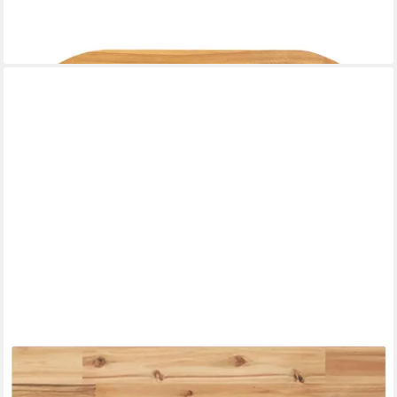
St)
ab 37,99 €
lieferbar - in 4-5 Werktagen bei dir
VIDAXL
Tischplatte Tischplatte Quadratisch 50x50x2 cm Massivholz (1