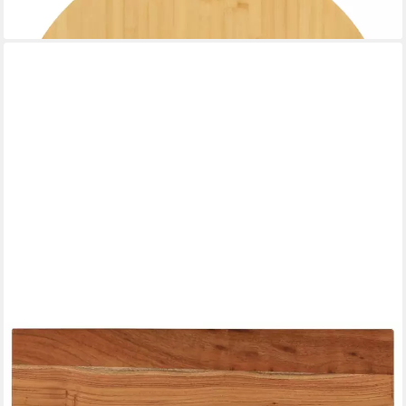
ab 53,99 €
lieferbar - in 4-5 Werktagen bei dir
VIDAXL
Tischplatte Schreibtischplatte 80x80x2,5 cm Massivholz
Naturkante (1 St)
ab 94,99 €