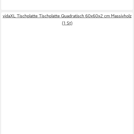
lieferbar - in 4-5 Werktagen bei dir
vidaXL Tischplatte Tischplatte Quadratisch 60x60x2 cm Massivholz
(1 St)