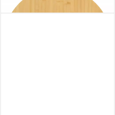
ab 42,99 €
lieferbar - in 4-5 Werktagen bei dir
DELIFE
Esstischplatte Edge, Akazie Natur 140x90cm Live-Edge
ab 329,90 €
UVP
789,90 €