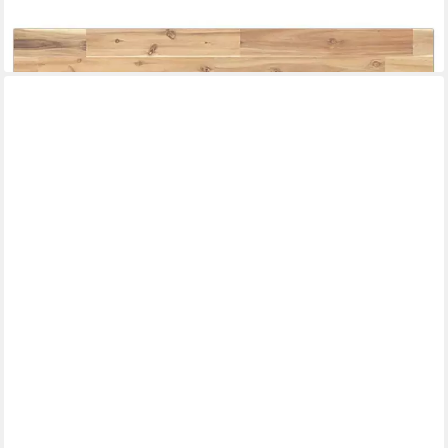
St)
ab 50,99 €
lieferbar - in 4-5 Werktagen bei dir
FREIRAUM
Tischplatte CALABRIA (Kombinierbar mit Calabria-