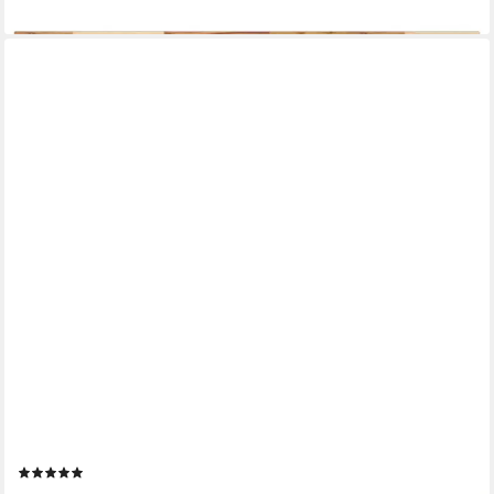
lieferbar - in 4-5 Werktagen bei dir
VIDAXL
Tischplatte Tischplatte 100x40x2 cm Rechteckig Massivholz (1
St)
(1)
44,99 €