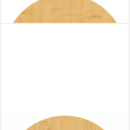
Tischplatte Tischplatte Ø50x1,5 cm Bambus (1 St)
32,99 €
lieferbar - in 4-5 Werktagen bei dir
VIDAXL
Tischplatte Tischplatte Ø60x2,5 cm Bambus (1 St)