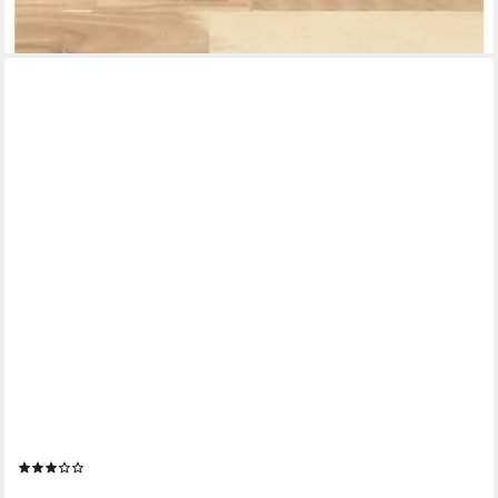
28,99 €
lieferbar - in 4-5 Werktagen bei dir
VIDAXL
Tischplatte Tischplatte 100x40x3,8 cm Oval Massivholz (1 St)
(2)
ab 54,99 €