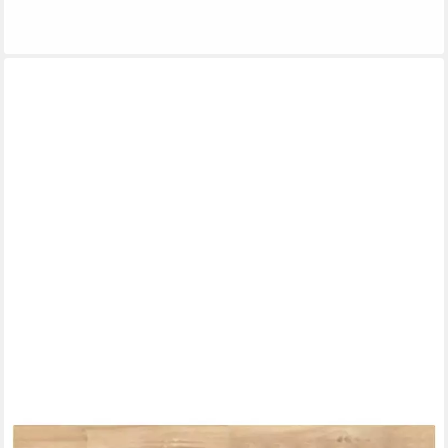
ab 61,99 €
lieferbar - in 4-5 Werktagen bei dir
VIDAXL
Tischplatte Tischplatte 60x30x4 cm Rechteckig Massivholz (1
St)