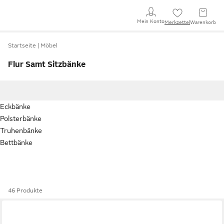
Mein Konto
Merkzettel
Warenkorb
Startseite
Möbel
Flur Samt Sitzbänke
Eckbänke
Polsterbänke
Truhenbänke
Bettbänke
46 Produkte