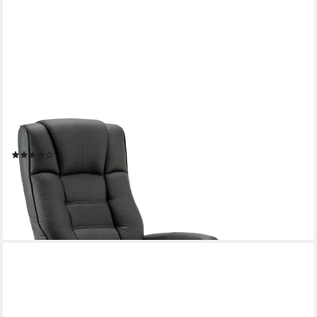
MCOMBO
TV-Sessel M Relaxsessel mit Hocker Fernsehsessel 9019 (M
Relaxsessel mit Hocker), mit Relaxfunktion
(68)
229,99 €
UVP
249,99 €
-8%
lieferbar - in 3-4 Werktagen bei dir
+3