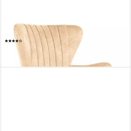
SVITA
Relaxsessel ARTHUR, Loungesessel,Gemütlich gepolstert,Extra
hohe Rückenlehne,Pflegeleicht
(64)
99,99 €
159,99 €
-38%
lieferbar - in 4-5 Werktagen bei dir