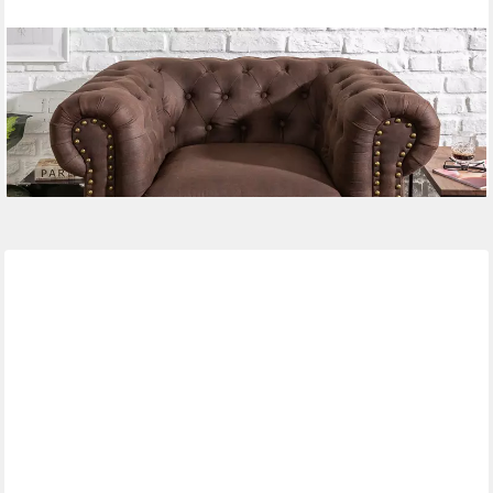
RIESS-AMBIENTE
Sessel CHESTERFIELD 110cm vintage braun (Einzelartikel, 1-St),
Wohnzimmer · Microfaser · mit Federkern · mit Armlehnen ·
Design
319,95 €
lieferbar - in 6-7 Werktagen bei dir