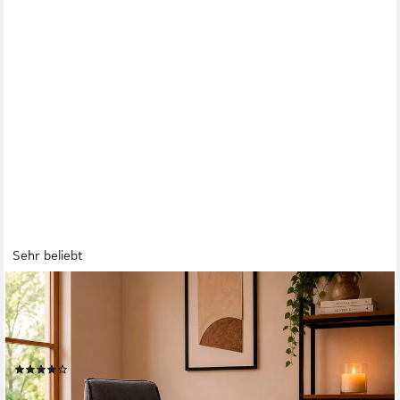
Sehr beliebt
OTTO HOME
Relaxsessel mit Hocker PARIS Microfaser - OTTO. Verlässliche
Qualität. (Set, 2-St., bestehend aus Sessel und Hocker),
Relaxfunktion, Dreh- und Kippfunktion, Unser Dauertiefpreis
(535)
199,99 €
UVP
499,99 €