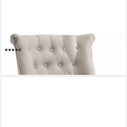
HOMCOM
Sessel Polstersessel mit Knopfdesign
(13)
87,99 €
UVP
202,90 €
-57%
lieferbar - in 2-3 Werktagen bei dir