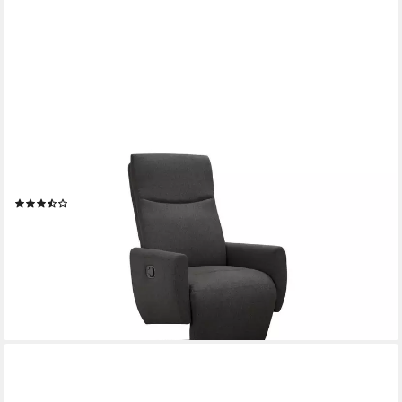
HOME AFFAIRE
Relaxsessel Kilvo, TV-Sessel und Schlafsessel, mit Dreh und
Relaxfunktion
(34)
249,99 €
UVP
549,99 €
-55%
lieferbar - in 2-3 Werktagen bei dir