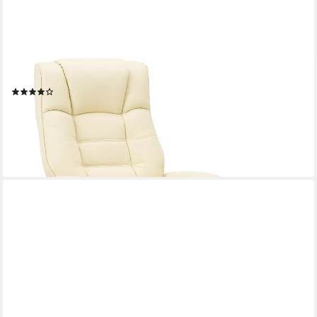
MCOMBO
TV-Sessel M Relaxsessel mit Hocker Fernsehsessel 9019 (M
Relaxsessel mit Hocker), mit Relaxfunktion
(68)
229,99 €
UVP
249,99 €
-8%
lieferbar - in 3-4 Werktagen bei dir
+3