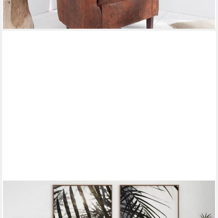
-44%
lieferbar - in 5-6 Werktagen bei dir
DOREL HOME
Chesterfield-Sessel Felix, mit Rückenlehne 3-fach verstellbar,
Beine Massivholz, Sitzhöhe 46 cm