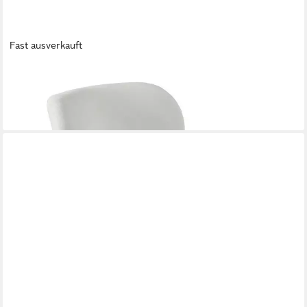
Fast ausverkauft
MIRABEAU
Sessel Sessel Seraluna braun
304,00 €
lieferbar - in 6-7 Werktagen bei dir