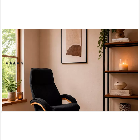
OTTO HOME
Relaxsessel mit Hocker PARIS Microfaser - OTTO. Verlässliche
Qualität. (Set, 2-St., bestehend aus Sessel und Hocker),
Relaxfunktion, Dreh- und Kippfunktion, Unser Dauertiefpreis
(535)
199,99 €
UVP
499,99 €
-60%
lieferbar - in 2-3 Werktagen bei dir