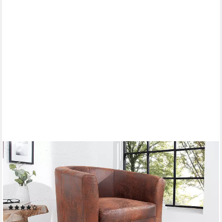
RIESS-AMBIENTE
Cocktailsessel HEMINGWAY whiskybraun - Gummibaum,
Massivholz, Microfaser, Rundumbezug (Einzelartikel, 1-St),
Hochwertiger Cocktailsessel - ideal für Wohn- und TV-Zimmer
oder Büro
(5)
149,95 €
UVP
269,00 €