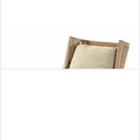
MIRABEAU
Sessel Sessel Greenbrier antikbraun/beige
989,00 €
UVP
1.029,00 €
-4%
lieferbar in 3 Wochen