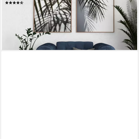
(4)
479,99 €
UVP
999,00 €
-52%
lieferbar in 2 Wochen
+3