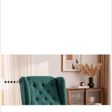
HOMCOM
Sessel Ohrensessel Armlehnensessel mit Kissen und Holzbeinen
(Loungesessel, 1-St., Gepolstert Relaxsessel), für Wohnzimmer,
Schlafzimmer, Dunkelgrün
(46)
178,90 €
lieferbar - in 2-3 Werktagen bei dir
+4