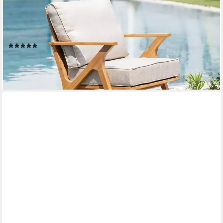
RIESS-AMBIENTE
Gartensessel COMFORT LINE natur/beige - Akazie, Massivholz,
inkl. Sitzkissen (Einzelartikel, 1-St), Natürlicher Armlehnenstuhl -
ideal für Garten, Balkon oder Terrasse
(1)
169,95 €
UVP
299,00 €
-43%
lieferbar - in 3-4 Werktagen bei dir