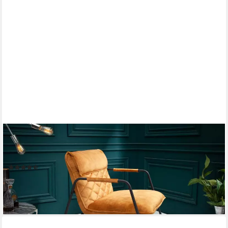
RIESS-AMBIENTE
Sessel MUSTANG LOUNGER senfgelb, Loungesessel · Samt-
Bezug · Wohnzimmer · Retro
(7)
149,95 €
lieferbar - in 3-4 Werktagen bei dir