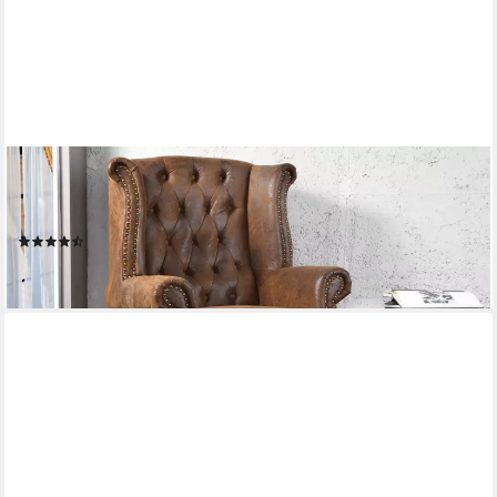
RIESS-AMBIENTE
Sessel CHESTERFIELD 85cm antik braun, Wohnzimmer ·
Microfaser · Nosagfederung
(11)
369,95 €
lieferbar - in 6-7 Werktagen bei dir