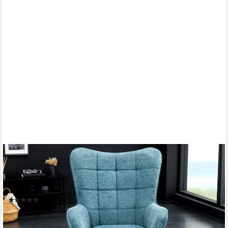
RIESS-AMBIENTE
Sessel SCANDINAVIA blau / schwarz - Strukturstoff,
Metallbeine, gepolstert (Einzelartikel, 1-St), Wohnzimmer · Metall
· mit Armlehnen · Scandi Design · Ziersteppung
(9)
149,95 €
lieferbar - in 5-6 Werktagen bei dir