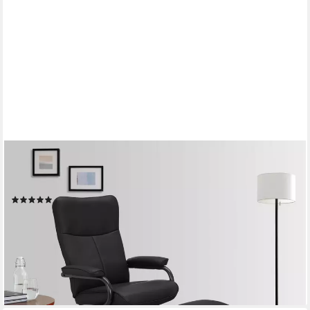
HOME AFFAIRE
Relaxsessel Istad, TV-Sessel, Sessel mit Hocker und
Schlaffunktion, mit Drehfuß, nordisches Design und Hocker
(10)
199,99 €
UVP
379,99 €
-47%
lieferbar - in 2-3 Werktagen bei dir