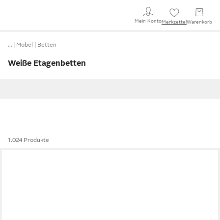
Mein Konto
Merkzettel
Warenkorb
…
Möbel
Betten
Weiße Etagenbetten
1.024 Produkte