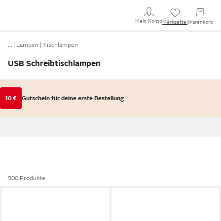
Mein Konto
Merkzettel
Warenkorb
…
Lampen
Tischlampen
USB Schreibtischlampen
10 €
Gutschein für deine erste Bestellung
500 Produkte