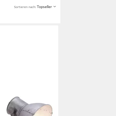
Topseller
Sortieren nach: