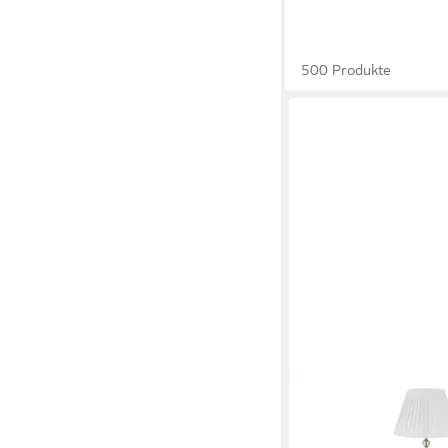
500 Produkte