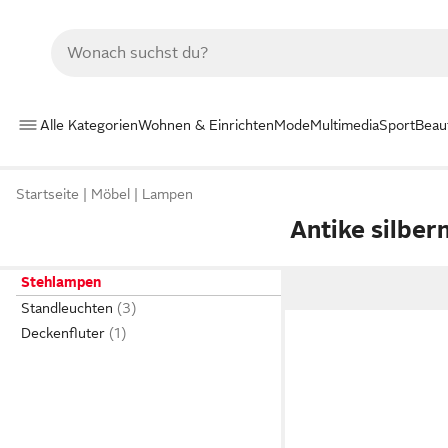
Alle Kategorien
Wohnen & Einrichten
Mode
Multimedia
Sport
Beau
Startseite
Möbel
Lampen
Antike silbe
Stehlampen
Standleuchten
Deckenfluter