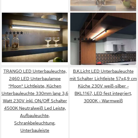
TRIO LEUCHTEN
BRILONER LEUCHTEN
LED Unterbauleuchte
LED Unterbauleuchte
2379086
(1)
45,49 €
UVP
95,98 €
(3)
10,99 €
16,95 €
-53%
-35%
in 5-6 Werktagen bei dir
in 4-5 Werktagen bei dir
TRANGO LED Unterbauleuchte,
B.K.Licht LED Unterbauleuchte
2460 LED Unterbaulampe
mit Schalter Lichtleiste 57x4,9 cm
*Moon* Lichtleiste, Küchen
Küche 230V weiß-silber -
Unterbauleuchte 330mm lang 3,6
BKL1167, LED fest integriert,
Watt 230V inkl. ON/Off Schalter
3000K - Warmweiß
4500K Neutralweiß Led Leiste,
Aufbauleuchte,
Schrankbeleuchtung,
Unterbauleiste