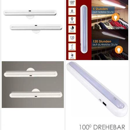
EASY! BY FHL
@TEC