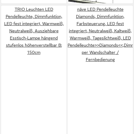
kaltweiß, up-and-down Licht
TRIO Leuchten LED
näve LED Pendelleuchte
Lichtfarbe einstellbar warm-
Pendelleuchte, Dimmfunktion,
Diamonds, Dimmfunktion,
bis kaltweiß 2300-4000K
LED fest integriert, Warmweiß,
Farbsteuerung, LED fest
Neutralweiß, Ausziehbare
integriert, Neutralweiß, Kaltweiß,
Esstisch-Lampe hängend
Warmweiß, Tageslichtweiß, LED
stufenlos höhenverstellbar B:
Pendelleuchte>>Diamonds<<,Dim
150cm
per Wandschalter /
Fernbedienung