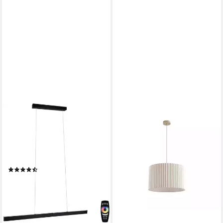
PAULMANN
LINDBY
LED Pendelleuchte Aptare,
Hängeleuchte Libbie, Creme
Dimmfunktion, LED fest
IP20, 1 x 15 W LED
74,90 €
integriert, Warmweiß, LED-
UVP
99,90 €
Modul, dimmbar, 230 V
-25%
(3)
lieferbar - in 3-4 Werktagen bei dir
257,15 €
UVP
346,99 €
-26%
lieferbar - in 2-3 Werktagen bei dir