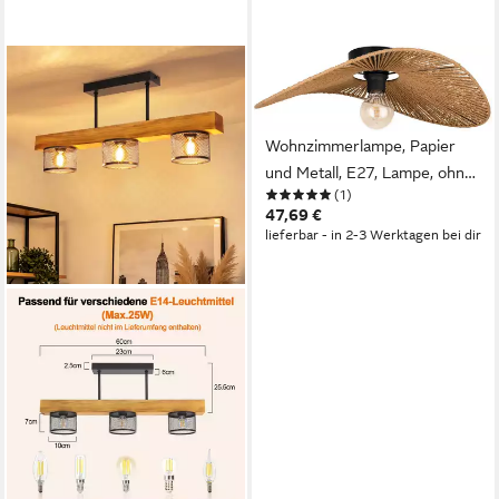
EGLO
Deckenleuchte Siruela
Deckenlampe,
Wohnzimmerlampe, Papier
und Metall, E27, Lampe, ohne
(1)
Leuchtmittel,
47,69 €
Wand-/Deckenleuchte - L56 x
lieferbar - in 2-3 Werktagen bei dir
B40 x H16 cm - schwarz -
1X42W exkl.