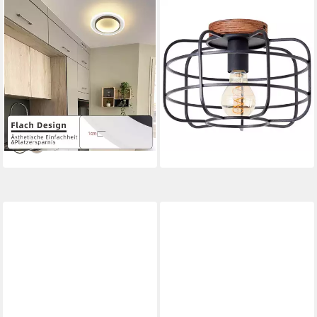
ZMH
BRILLIANT
LED Deckenleuchte Modern
Deckenleuchte Gwen, ohne
Schwarz Weiß Design Acryl
Leuchtmittel, D 30 cm, H 20
Wohnzimmerlampe, LED fest
cm, E27, Metall/Holz, schwarz
49,99 €
integriert, Warmweiß
UVP
74,99 €
19,98 €
39,99 €
-33%
-50%
lieferbar - in 2-3 Werktagen bei dir
lieferbar - in 2-3 Werktagen bei dir