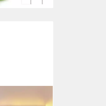
LIFE
leuchte Innen Holz
maserung Natürlichkeit, LED fest