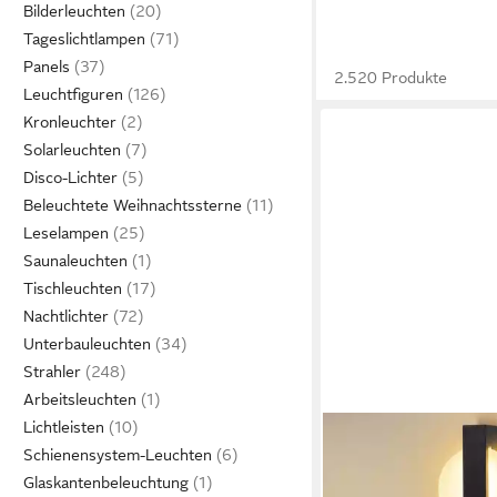
Bilderleuchten
Tageslichtlampen
Panels
2.520 Produkte
Leuchtfiguren
Kronleuchter
Solarleuchten
Disco-Lichter
Beleuchtete Weihnachtssterne
Leselampen
Saunaleuchten
Tischleuchten
Nachtlichter
Unterbauleuchten
Strahler
Arbeitsleuchten
Lichtleisten
NETTLIFE
Schienensystem-Leuchten
LED Wandleuchte Inn
Glaskantenbeleuchtung
Schnurschalter Flurl