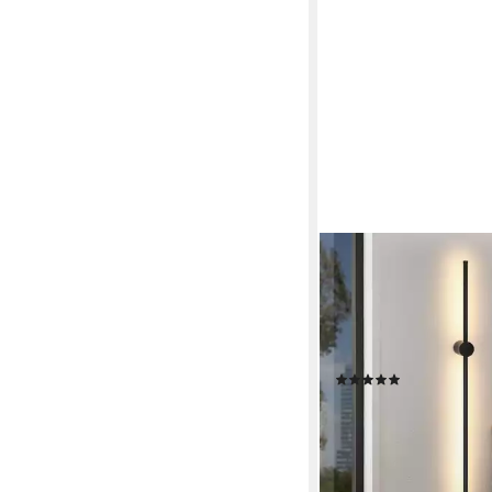
ZMH
LED Wandleuchte Sc
Schlafzimmer Wohnzi
Arbeitszimmer, 1 Stüc
integriert
(1)
ab 42,56 €
99,99 €
-57%
lieferbar - in 2-3 Werktag