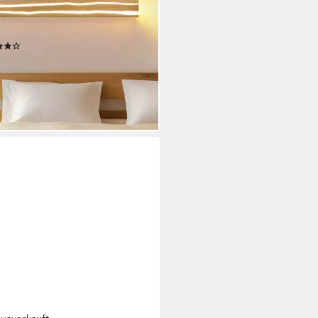
griert, Warmweiß, Schlafzimmer
 Treppe
tdatenblatt
(7)
8,98 €
UVP
141,99 €
rbar - in 3-4 Werktagen bei dir