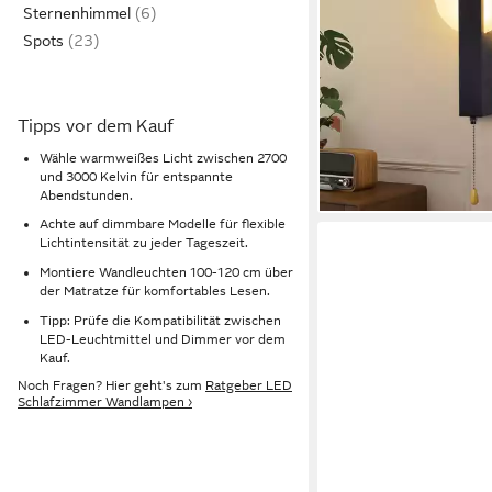
Sternenhimmel
Modern Wandleuchte
Spots
LED fest integriert, 
Produktdatenblatt
Wandlampe für Schlaf
25,99 €
UVP
47,99 €
Wohnzimmer, Flur
-46%
Tipps vor dem Kauf
lieferbar - in 3-4 Werktag
Wähle warmweißes Licht zwischen 2700
und 3000 Kelvin für entspannte
Abendstunden.
Achte auf dimmbare Modelle für flexible
Lichtintensität zu jeder Tageszeit.
Montiere Wandleuchten 100-120 cm über
der Matratze für komfortables Lesen.
Tipp: Prüfe die Kompatibilität zwischen
LED-Leuchtmittel und Dimmer vor dem
Kauf.
Noch Fragen? Hier geht's zum
Ratgeber LED
Schlafzimmer Wandlampen ›