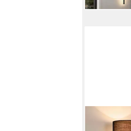
ZMH
Wandleuchte Bettlamp
Leselampe verstellbar