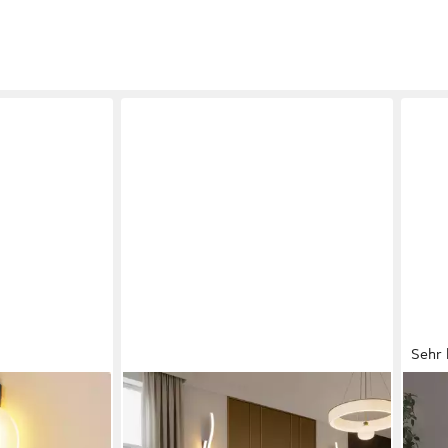
Sehr 
MUPOO
ZMH
en
LED Wandleuchte LED Wandleuchte
LED 
ampe Schwarz
Innen,Moderne Wandlampe für
60/