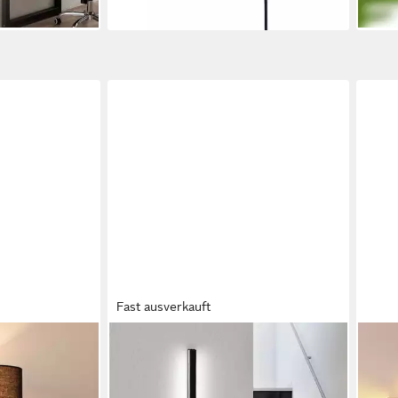
Fast ausverkauft
NETTLIFE
NETT
e mit Schalter
LED Wandleuchte innen Schwarz
Wand
 Beleuchtung,
100cm 3000/6500K Flur Up Down
Holz