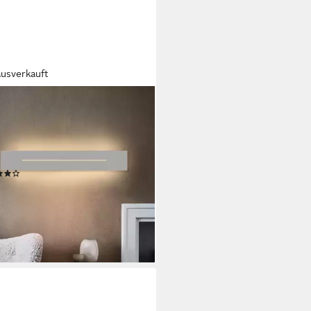
ausverkauft
Wandleuchte Wandlampe innen
/schwarz 30cm 60cm 100cm,
fest integriert, warmweiß
tdatenblatt
(19)
9 €
45,99 €
%
rbar - in 2-3 Werktagen bei dir
+1