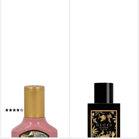
GUCCI
GUCCI
Eau de Parfum Gucci Flora
Extrait Parfum Gucci Bloom,
Gorgeous Gardenia Eau de
Glasflakon, Parfüm EXTRAIT,
Parfum
Damenduft
(15)
ab 64,00 €
UVP
75,00 €
ab 69,99 €
(213,33 €/ 100 ml)
(2.333,00 €/ 1 l)
-15%
lieferbar - in 6-8 Werktagen bei dir
lieferbar - in 6-7 Werktagen bei dir