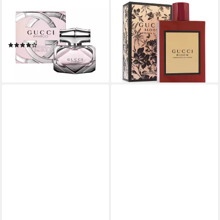
GUCCI
GUCCI
Eau de Parfum Bamboo,
Eau de Parfum Bloom
Glasflakon, Parfüm EDP,
Ambrosia Di Fiori Eau De
Damenduft
Parfum Spray
(34)
ab 61,20 €
ab 50,35 €
(1.224,00 €/ 1 l)
(1.007,00 €/ 1 l)
lieferbar - in 2-3 Werktagen bei dir
lieferbar - in 2-3 Werktagen bei dir