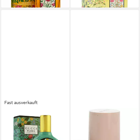
dir
Fast ausverkauft
GUCCI
GUCCI
Eau de Parfum Flora,
Eau de Parfum Bloom,
Glasflakon, Parfüm EDP,
Glasflakon, Parfüm EDP,
Damenduft
Damenduft