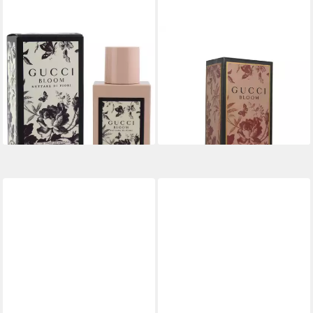
GUCCI
GUCCI
Eau de Parfum Gucci Bloom
Eau de Parfum Gucci Bloom
Nettare di Fiori Eau de
Intense Eau de Parfum
Parfum Intense Spray 30 ml
Intense 30ml
ab 73,50 €
51,00 €
(2.450,00 €/ 1 l)
(1.700,00 €/ 1 l)
lieferbar - in 2-3 Werktagen bei dir
lieferbar - in 2-3 Werktagen bei dir