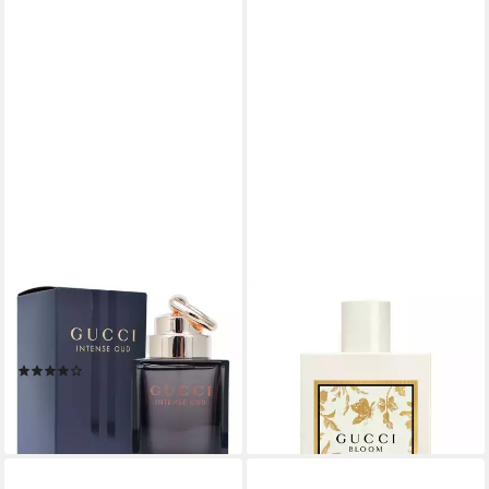
GUCCI
GUCCI
Eau de Parfum Oud Intense,
Eau de Parfum Bloom
Unisex
Ambrosia D'Oro
(10)
ab 77,00 €
ab 125,90 €
(1.540,00 €/ 1 l)
(1.398,89 €/ 1 l)
lieferbar - in 2-3 Werktagen bei dir
lieferbar - in 3-4 Werktagen bei dir