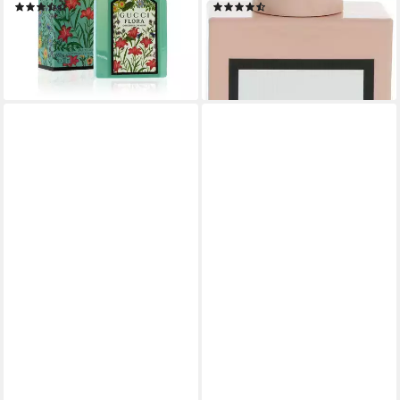
(3)
(52)
ab 62,57 €
ab 52,53 €
UVP
84,00 €
(208,57 €/ 100 ml)
(175,10 €/ 100 ml)
lieferbar - in 2-3 Werktagen bei dir
-37%
lieferbar - in 5-6 Werktagen bei dir