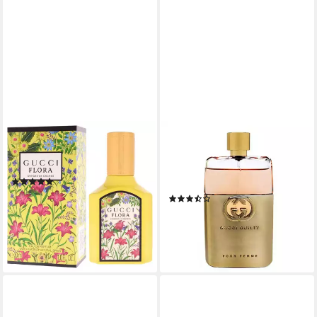
GUCCI
GUCCI
Eau de Parfum Flora
Eau de Parfum Guilty Pour
Gorgeous Orchid
Femme, Glasflakon, Parfüm
(2)
EDP, Damenduft
ab 47,94 €
(6)
(159,80 €/ 100 ml)
ab 62,85 €
UVP
84,00 €
lieferbar - in 2-3 Werktagen bei dir
(209,50 €/ 100 ml)
-25%
lieferbar - in 2-3 Werktagen bei dir