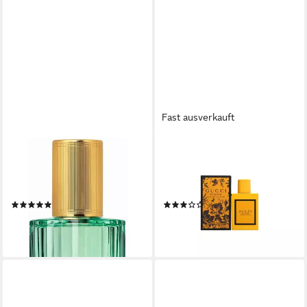
Fast ausverkauft
GUCCI
GUCCI
Eau de Parfum Gucci
Eau de Parfum Bloom
Mémoire d'une Odeur Eau de
Profumo Di Fiori Eau de
Parfum Spray
Parfum Spray
(1)
(1)
ab 99,00 €
ab 48,70 €
(2.475,00 €/ 1 l)
(974,00 €/ 1 l)
lieferbar - in 2-3 Werktagen bei dir
lieferbar - in 2-3 Werktagen bei dir