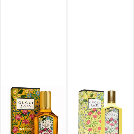
GUCCI
GUCCI
Eau de Parfum Flora by Gucci
Eau de Parfum Flora
Gorgeous Orchid Intense,
Gorgeous Orchid, Damenduft
frauenduft, Edp, Glasflakon
- Menge: 100 ml
ab 139,90 €
119,90 €
(4.663,33 €/ 1 l)
(1.199,00 €/ 1 l)
lieferbar - in 9-11 Werktagen bei
lieferbar - in 3-4 Werktagen bei dir