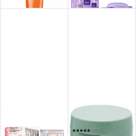
in 2-3 Werktagen bei dir
in 7-9 Werktagen bei dir
CLINIQUE
CLINIQUE
Pflege-Geschenkset
Gesichtsreinigungsgel Liquid
Moisture Surge Megastars
Facial Soap - extra mild
84,90 €
(28)
in 6-7 Werktagen bei dir
ab 22,44 €