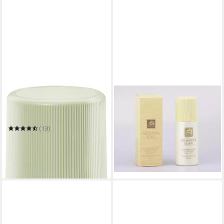
CLINIQUE
CLINIQUE
Deo-Roller
Deo-Roller Aromatics Elixir
32,35 €
ANTIPERSPIRANT-
(43,13 €/ 100 ml)
DEODORANT ROLL-ON
(13)
in 2-3 Werktagen bei dir
ab 20,99 €
UVP
25,99 €
(279,87 €/ 1 l)
-19%
in 1-2 Werktagen bei dir