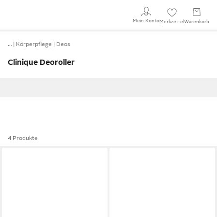
Mein Konto
Merkzettel
Warenkorb
…
Körperpflege
Deos
Clinique Deoroller
4 Produkte