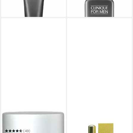
32,99 €
ab 35,34 €
(32,99 €/ 1 l)
(471,20 €/ 1 l)
in 4-5 Werktagen bei dir
in 9-11 Werktagen bei dir
CLINIQUE
CLINIQUE
Eau de Parfum Happy
Extrait Parfum Aromatics
Elixir
(49)