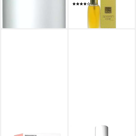
ab 22,06 €
UVP
52,00 €
(28)
(73,53 €/ 100 ml)
78,95 €
(789,50 €/ 1 l)
-58%
in 2-3 Werktagen bei dir
leider ausverkauft
CLINIQUE
CLINIQUE