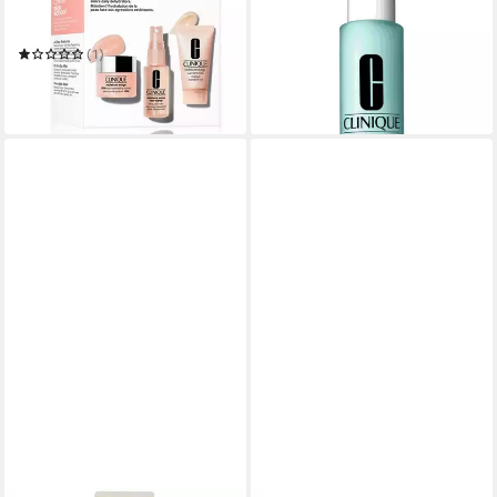
Pflege-Geschenkset
Gesichtspflege Anti-Blemish
Feuchtigkeitspflege
Solutions Clarifying Lotion
ab 28,55 €
Geschenkset von Clinique
(1)
(142,75 €/ 1 l)
49,90 €
in 9-11 Werktagen bei dir
(1.108,89 €/ 1 l)
in 3-4 Werktagen bei dir