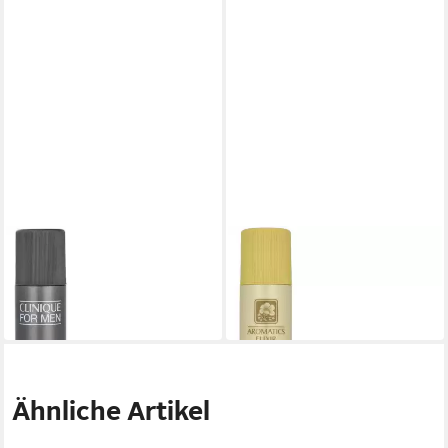
CLINIQUE
CLINIQUE
Deo-Stift For Men
Deo-Stift Aromatics Elixir
29,69 €
ab 31,99 €
(395,87 €/ 1 l)
(426,53 €/ 1 l)
lieferbar in 2 Wochen
lieferbar in 2 Wochen
Ähnliche Artikel