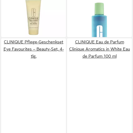
CLINIQUE
CLINIQUE
Duschgel Deep Comfort Body
2-in-1 Gesichtswasser und
Wash SG
Peeling Clarifying Lotion
ab 26,32 €
23,00 €
(131,60 €/ 1 l)
(57,50 €/ 1 l)
in 9-11 Werktagen bei dir
in 2-3 Werktagen bei dir
CLINIQUE Pflege-Geschenkset
CLINIQUE Eau de Parfum
Eye Favourites – Beauty-Set, 4-
Clinique Aromatics in White Eau
tlg.
de Parfum 100 ml