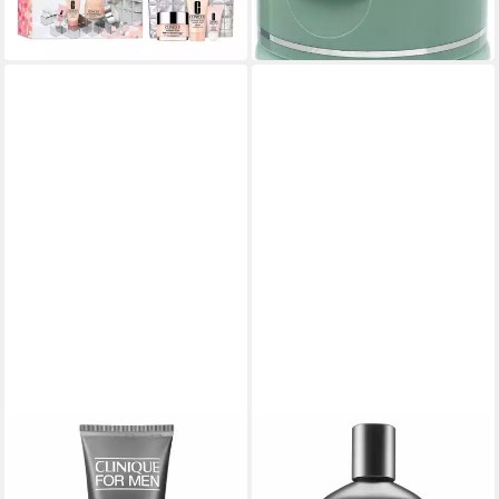
(112,20 €/ 1 l)
lieferbar in 2 Wochen
CLINIQUE
CLINIQUE
Gesichts-Reinigungslotion
After Shave Lotion For Men
For Men Face Wash
Post-Shave Soother