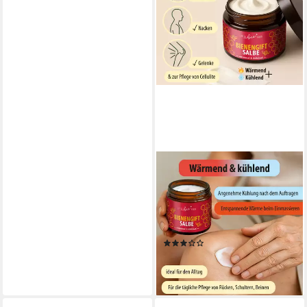
LITTLE BEE FRESH
Körpercreme Bienengiftsalbe
(wärmend & kühlend)
wohltuende Pflege Rücken &
Gelenke, 1-tlg., mit echtem
(4)
Bienengift
ab 24,90 €
(498,00 €/ 1 l)
lieferbar - in 3-4 Werktagen bei dir