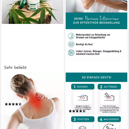
Sehr beliebt
NATURA BALANCE
N1 HEALTHCARE
Körpercreme 3 Dosen a
Körpercreme N1 Psoriasis
125ml Cannabis Körper
Intensivcreme, 50 ml,
Creme Alpenkräuter Salbe
Medizinprodukt, patentierte
(38)
Rezeptur
19,99 €
(6)
(53,31 €/ 1 l)
ab 16,90 €
UVP
19,99 €
lieferbar - in 2-3 Werktagen bei dir
(338,00 €/ 1 l)
-15%