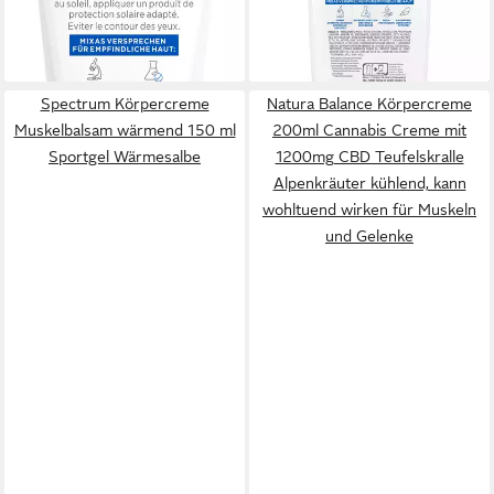
(99,80 €/ 1 l)
(15,96 €/ 1 l)
-17%
-20%
lieferbar - in 1-2 Werktagen bei dir
lieferbar - in 5-6 Werktagen bei dir
Spectrum Körpercreme
Natura Balance Körpercreme
Muskelbalsam wärmend 150 ml
200ml Cannabis Creme mit
Sportgel Wärmesalbe
1200mg CBD Teufelskralle
Alpenkräuter kühlend, kann
wohltuend wirken für Muskeln
und Gelenke