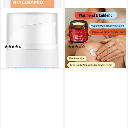
MIXA
LITTLE BEE FRESH
Körpercreme MIXA ANTI-
Körpercreme Bienengiftsalbe
PIGMENTFLECKEN CREME,
(wärmend & kühlend)
pflegt ungleichmäßige, müde
wohltuende Pflege Rücken &
Haut
Gelenke, 1-tlg., mit echtem
(14)
(4)
Bienengift
12,99 €
ab 24,90 €
(259,80 €/ 1 l)
(498,00 €/ 1 l)
lieferbar - in 2-3 Werktagen bei dir
lieferbar - in 3-4 Werktagen bei dir