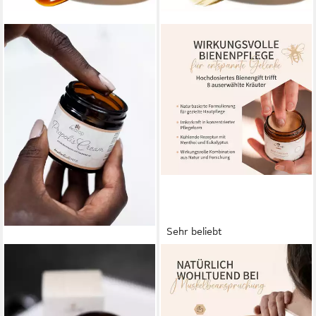
Sehr beliebt
BEDROP
BEDROP
Körpercreme hochdosierte
Körpercreme Bee Cream
Propolis Creme mit
Bienengiftsalbe hochdosiert
Bienenwachs &
mit 8 Kräuterextrakten -