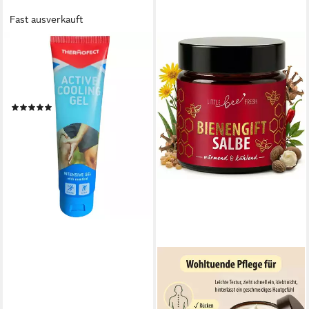
Fast ausverkauft
SPECTRUM
Körpercreme Active
kühlendes Gel 150 ml
Muskeln Kühlgel Menthol Gel
(5)
7,77 €
UVP
12,95 €
-40%
lieferbar - in 5-6 Werktagen bei dir