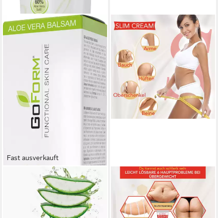
Fast ausverkauft
GOFORM
P-BEAUTY COSMETIC
ACCESSORIES
Körperbalsam Aloe Vera
Körpercreme Creme Slim
Balsam zur sofortigen
CreamTagescreme
Hautgeneration, ohne