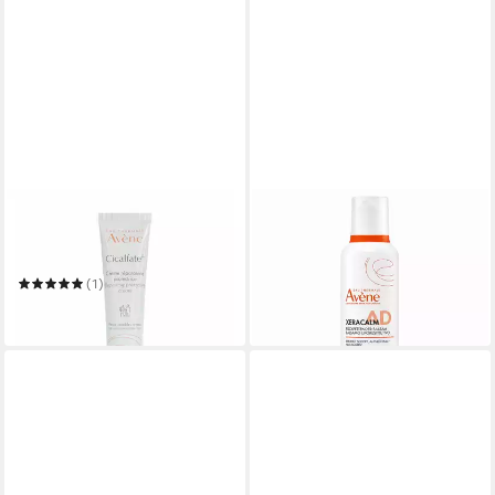
AVENE
AVENE
Körperpflegemittel Avene
Körperbalsam AVENE
Cicalfate+ Repairing
XeraCalm A.D Balsam 400ml
28,29 €
Protective Cream
(1)
(70,73 €/ 1 l)
ab 14,79 €
in 4-5 Werktagen bei dir
in 4-5 Werktagen bei dir