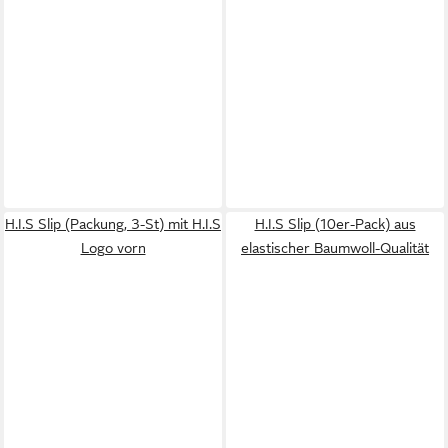
H.I.S Slip (Packung, 3-St) mit H.I.S
H.I.S Slip (10er-Pack) aus
Logo vorn
elastischer Baumwoll-Qualität