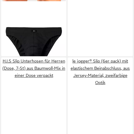
H.I.S
Slip Herren Minislip
(Packung, 10-St) in Baumwoll-
ab 29,99 €
Mix
(3,00 €/ 1 Stk)
+2
H.I.S Slip Unterhosen für Herren
le jogger® Slip (6er pack) mit
(Dose, 7-St) aus Baumwoll-Mix in
elastischem Beinabschluss, aus
einer Dose verpackt
Jersey-Material, zweifarbige
Optik