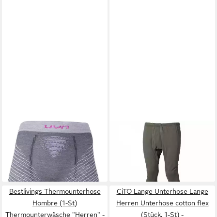
UYN
Leggings Underwear
MFH
Lange Unterhose MFH
Fusyon Uw Pants
BW Plüschunterhose, anger.,
65,40 €
32,90 €
UVP
109,00 €
oliv - Unterwäsche. (BW
-40%
Plüschunterhose, anger.,
Mod., oliv)
Bestlivings Thermounterhose
CiTO Lange Unterhose Lange
Hombre (1-St)
Herren Unterhose cotton flex
Thermounterwäsche "Herren" -
(Stück, 1-St) -