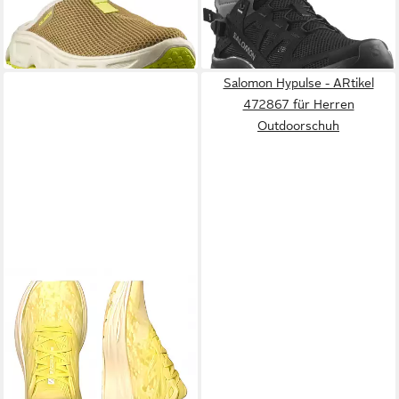
49,99 €
ab 102,99 €
UVP
75,00 €
nur diesen Monat
-33%
Salomon Hypulse - ARtikel
472867 für Herren
Outdoorschuh
SALOMON
Aero Glide 2 für
Herren Laufschuh
94,90 €