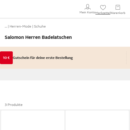
Mein Konto
Merkzettel
Warenkorb
…
Herren-Mode
Schuhe
Salomon Herren Badelatschen
10 €
Gutschein für deine erste Bestellung
3 Produkte