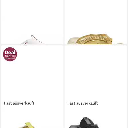
SALOMON
REELAX SLIDE
SALOMON
REELAX BREAK
6.0 Schlappen
6.0 Zehentrenner
69,90 €
69,99 €
Fast ausverkauft
Fast ausverkauft
SALOMON
REELAX SLIDE
SALOMON
TECHAMPHIBIAN
6.0 Outdoorsandale
5 Wasserschuh Aquaschuhe