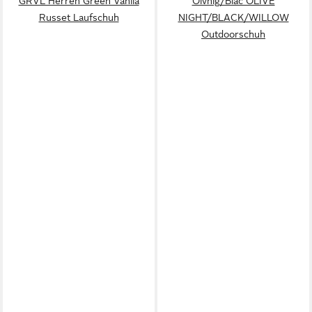
GRVL Herren Green Vanila
Olvnig/Blac OLIVE
Russet Laufschuh
NIGHT/BLACK/WILLOW
Outdoorschuh