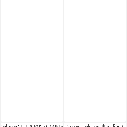
Salomon SPEEDCROSS 6 GORE-
Salomon Salomon Ultra Glide 3