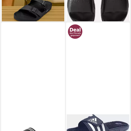
Rutschhemmende EVA-
lieferbar - in 4-5 Werktagen bei dir
Sandalen – ideal für Strand &
Pool