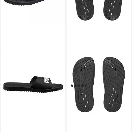
SPEEDO
Speedo Slide AF Badesandale
sportlicher Stil, ohne
Verschluss, leichtes Design
(3)
ab 18,99 €
UVP
25,00 €
-24%
lieferbar - in 1-2 Werktagen bei dir