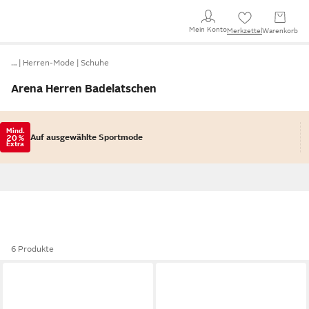
Mein Konto
Merkzettel
Warenkorb
…
Herren-Mode
Schuhe
Arena Herren Badelatschen
Mind.
Auf ausgewählte Sportmode
20 %
Extra
6 Produkte