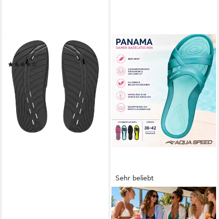
SPEEDO
Badesandale schnell trocknent
(15)
24,99 €
lieferbar - in 1-2 Werktagen bei dir
Sehr beliebt
AQUA SPEED
Bade- & Freizeitschuh mit
Wellnesscharakter Gr. 40