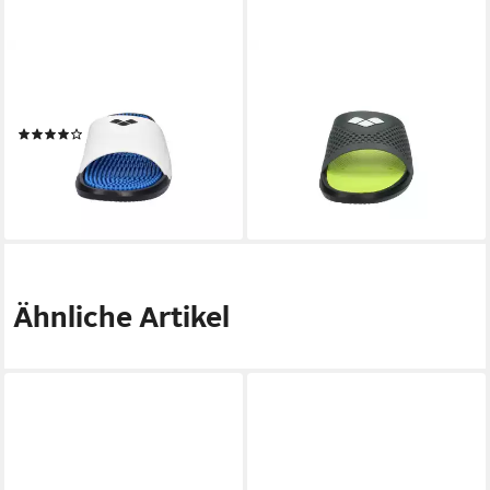
ARENA
ARENA
Arena Unisex Badeschlappen
Arena Herren Badeschlappen
Marco 003789 Badeschuh
Bruno 004372 Badeschuh
(1)
ab 31,99 €
ab 33,99 €
lieferbar - in 3-4 Werktagen bei dir
lieferbar - in 3-4 Werktagen bei dir
Ähnliche Artikel