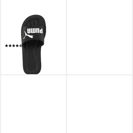
PUMA
PURECAT Badesandale
leichtes Gewicht, weiches
Textil-Innenmaterial
(147)
ab 19,99 €
lieferbar - in 1-2 Werktagen bei dir