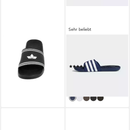
Sehr beliebt
LICO
ADIDAS SPORTSWEAR
Badesandale Coast
ADISSAGE
Badepantolette
BADESCHLAPPEN
24,95 €
Badesandale Badelatschen
lieferbar - in 2-3 Werktagen bei dir
(956)
ab 23,99 €
UVP
30,00 €
nur diesen Monat
-20%
lieferbar - in 1-2 Werktagen bei dir