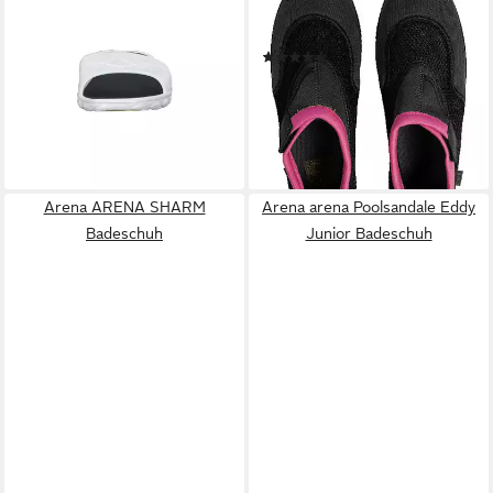
Arena Herren Badeschlappen
ARENA WATERSHOES
Watergrip 000412 Badeschuh
Badeschuh
(28)
ab 12,99 €
UVP
24,95 €
19,99 €
UVP
24,95 €
-48%
-20%
leider ausverkauft
lieferbar - in 1-2 Werktagen bei dir
Arena ARENA SHARM
Arena arena Poolsandale Eddy
Badeschuh
Junior Badeschuh