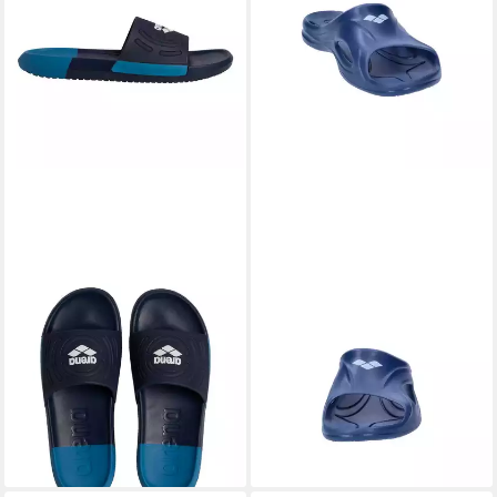
ARENA
ARENA
Urban Active Badepantolette
Arena Herren Badeschlappen
mit Arena-Logo auf dem
Hydrosoft II Hook 003285
Riemchen
Badeschuh
33,99 €
ab 21,99 €
lieferbar - in 3-4 Werktagen bei dir
lieferbar - in 3-4 Werktagen bei dir