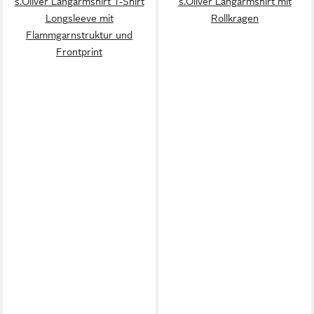
s.Oliver Langarmshirt T-Shirt
s.Oliver Langarmshirt mit
Longsleeve mit
Rollkragen
Flammgarnstruktur und
Frontprint