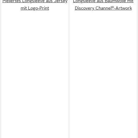
Meliertes Longsleeve aus Jersey
Longsleeve aus Baumwolle mit
mit Logo-Print
Discovery Channel®-Artwork