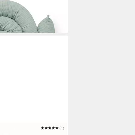
(1)
lange geflochten 210cm