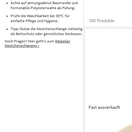
Achte auf atmungsaktive Baumwolle und
formstabile Polyesterwatte als Füllung.
Prüfe die Waschbarkeit bei 30°C für
140 Produkte
einfache Pflege und Hygiene.
Tipp: Nutze die Nestchenschlange vielseitig
als Bettschutz oder gemütliches Sitzkissen.
Noch Fragen? Hier geht's zum
Ratgeber
Nestchenschlangen ›
Fast ausverkauft
LILIMAUS
Nestchenschlange Bett
- 200, 300 & 400 cm