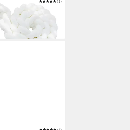
(2)
y Geflochtenes
en Deko Kuschelkissen
(1)