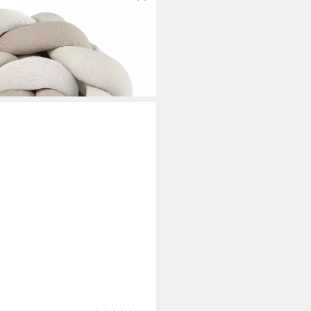
tschlange geflochten,
ung Babybett