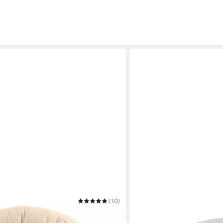
(10)
EHRENKIND
schlange für Babybett aus Musselin
Nestchenschlange Bettsch
Schutz und Geborgenheit