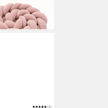
Babybett Zopf
(3)