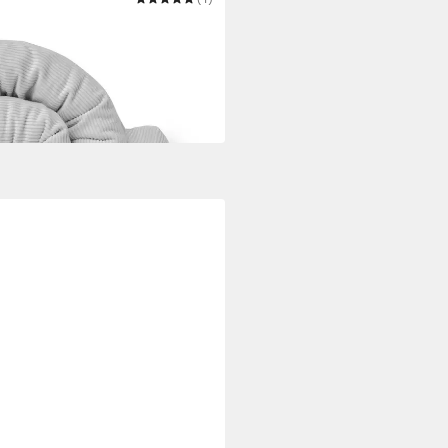
lange Cord aus 100% Bio-
borgenheit