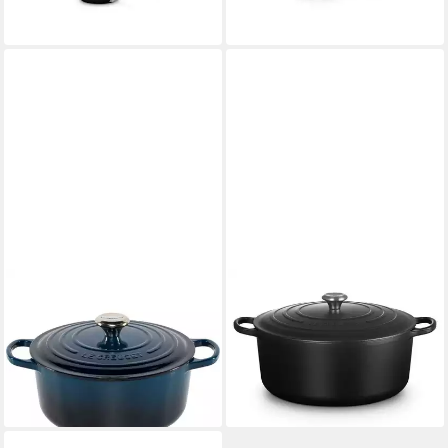
395,50 €
lieferbar - in 2-3 Werktagen bei dir
LE CREUSET
LE CREUSET
Kochtopf Signature Bräter
Bräter Bräter Signature rund
rund 26 cm nuit
schwarz matt 34cm,
328,90 €
UVP
395,00 €
Emailliertes Gusseisen
384,30 €
-17%
lieferbar - in 2-3 Werktagen bei dir
lieferbar - in 2-3 Werktagen bei dir