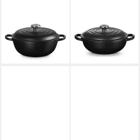
LE CREUSET
LE CREUSET
Bräter Stew Pot Signature
Bräter Stew Pot Signature
rund schwarz matt 26cm,
rund schwarz matt 22cm,
Emailliertes Gusseisen
Emailliertes Gusseisen
220,50 €
174,30 €
lieferbar - in 2-3 Werktagen bei dir
lieferbar - in 2-3 Werktagen bei dir