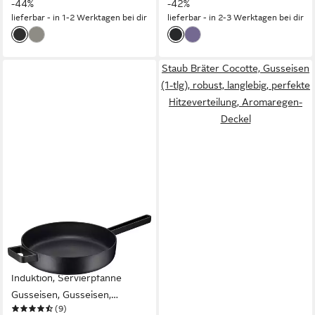
-44%
-42%
lieferbar - in 1-2 Werktagen bei dir
lieferbar - in 2-3 Werktagen bei dir
Staub Bräter Cocotte, Gusseisen
(1-tlg), robust, langlebig, perfekte
Hitzeverteilung, Aromaregen-
Deckel
WMF
Sauteuse Flavour,
Schmorpfanne 28 cm
Induktion, Servierpfanne
Gusseisen, Gusseisen,
(9)
Gusseisen-Kochgeschirr,