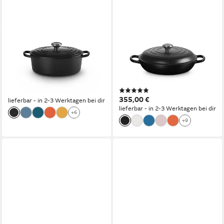
LE CREUSET
LE CREUSET
Bräter Gusseisen-Bräter mit
Bratentopf Gourmet-Profitopf,
Deckel, Oval, Gusseisen, Oval,
Gusseisen, Ø 30 cm, 6,7 l,
4,43 kg, Schwarz Matt,
5,56 kg, Schwarz Matt,
21178270000430
21180300000430
(2)
ab 339,00 €
355,00 €
lieferbar - in 2-3 Werktagen bei dir
lieferbar - in 2-3 Werktagen bei dir
+6
+9