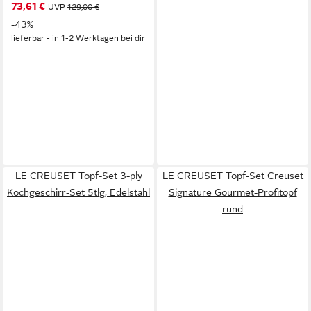
73,61 €
UVP
129,00 €
Emaille, moderne Eleganz,
-43%
hoher Rand
lieferbar - in 1-2 Werktagen bei dir
LE CREUSET Topf-Set 3-ply
LE CREUSET Topf-Set Creuset
Kochgeschirr-Set 5tlg, Edelstahl
Signature Gourmet-Profitopf
rund