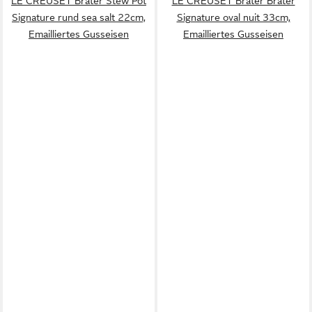
LE CREUSET Bräter Stew Pot
LE CREUSET Bräter Bräter
Signature rund sea salt 22cm,
Signature oval nuit 33cm,
Emailliertes Gusseisen
Emailliertes Gusseisen