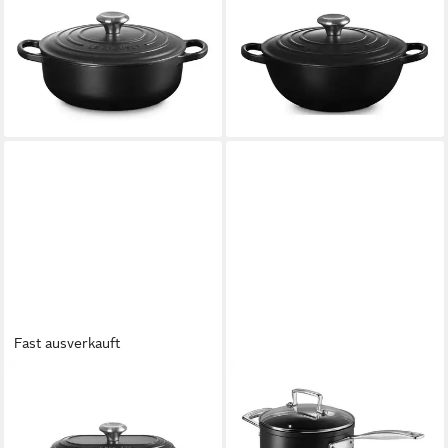
LE CREUSET
LE CREUSET
Bräter Sauteuse Signature
Bräter Bräter La Marmite
rund schwarz matt 24cm,
Signature rund schwarz matt
Emailliertes Gusseisen
24cm, Emailliertes Gusseisen
209,30 €
192,50 €
lieferbar - in 2-3 Werktagen bei dir
lieferbar - in 2-3 Werktagen bei dir
Fast ausverkauft
LE CREUSET
LE CREUSET
Bräter Brot-Bräter 29 cm
Kochtopf Aluminium-Antihaft
Signature Schwarz Matt,
Profitopf mit Glasdeckel rund