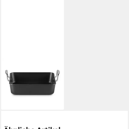
LE CREUSET
Bräter Aluminium-Antihaft
Bratreine Signature
quadratisch schwarz matt
26cm, Aluminium
118,30 €
lieferbar - in 2-3 Werktagen bei dir