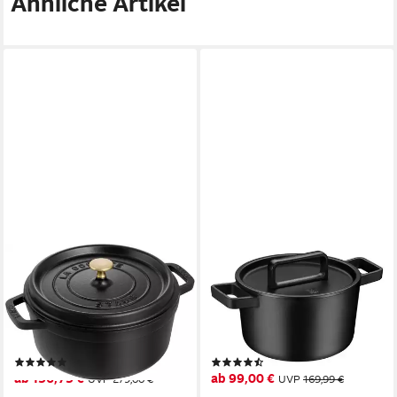
Ähnliche Artikel
STAUB
WMF
Bräter Cocotte, Gusseisen (1-
Bräter Flavour, Gusseisen
tlg), robust, langlebig,
Bräter Induktion, Schmortopf
perfekte Hitzeverteilung,
emailliert, Gusseisen,
Aromaregen-Deckel
Gusseisen-Kochgeschirr,
(8)
(20)
Deckel mit
ab 156,75 €
ab 99,00 €
UVP
279,00 €
UVP
169,99 €
Kondensationsnoppen