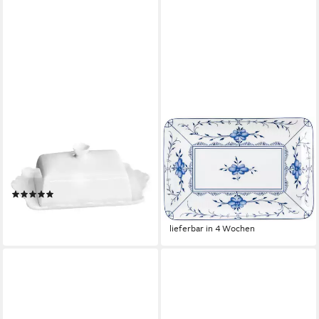
CHIC ANTIQUE
SELTMANN WEIDEN
Butterdose Chic Antique -
Servierteller Amina
Butterdose Butterschale
Strohblume, Porzellan, (1-tlg),
"Provence" Porzellan Weiß
eckige Platte, kleiner Teller
(9)
ab 31,84 €
UVP
44,20 €
ab 19,95 €
-28%
lieferbar - in 2-3 Werktagen bei dir
lieferbar in 4 Wochen