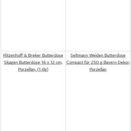
Ritzenhoff & Breker Butterdose
Seltmann Weiden Butterdose
Skagen Butterdose 16 x 12 cm,
Compact für 250 g Bayern Dekor,
Porzellan, (1-tlg)
Porzellan