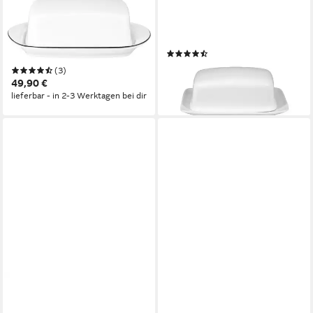
SELTMANN WEIDEN
SELTMANN WEIDEN
Butterdose Lido Black Line,
Butterdose Rondo / Liane
Porzellan, (1-tlg), 250 g Dose
Weiß, Porzellan, 250 g
(5)
für Butter
36,45 €
UVP
44,80 €
(3)
49,90 €
-19%
lieferbar - in 2-3 Werktagen bei dir
lieferbar - in 3-4 Werktagen bei dir
SELTMANN WEIDEN
VAN WELL
Butterdose Sonate Nostalgie,
Butterdose Van Well Avanti