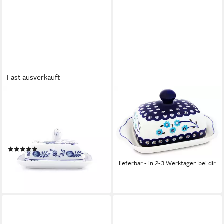
Fast ausverkauft
ESCHENBACH® PORZELLAN
BUNZLAUER KERAMIK
GERMANY
Butterdose Bunzlauer
Butterdose Romantika
Keramik Butterdose eckig für
Butterdose mit Knopf 250g,
250g (1 Stück Butter) Dekor
Porzellan, (Packung)
453, Keramik
(1)
46,99 €
56,31 €
UVP
66,00 €
lieferbar - in 2-3 Werktagen bei dir
-15%
lieferbar - in 2-3 Werktagen bei dir