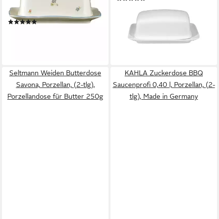
Butterdose 1/2 Pfund,
ab 25,19 €
UVP
41,10 €
Porzellan, (Packung)
-39%
(3)
lieferbar - in 3-4 Werktagen bei dir
ab 37,45 €
UVP
44,60 €
-16%
lieferbar - in 2-3 Werktagen bei dir
Seltmann Weiden Butterdose
KAHLA Zuckerdose BBQ
Savona, Porzellan, (2-tlg),
Saucenprofi 0,40 l, Porzellan, (2-
Porzellandose für Butter 250g
tlg), Made in Germany