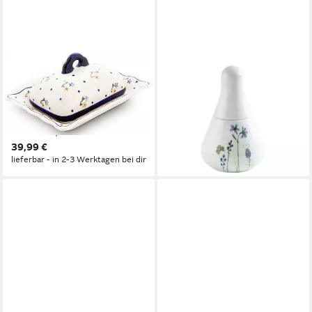
BUNZLAUER KERAMIK
KAHLA
Butterdose Bunzlauer
Zuckerdose Wildblume 0,40 l,
Keramik Butterdose für 1/2
Porzellan, (2-tlg), Made in
Stück Butter Wellenform
Germany
ab 27,90 €
Dekor 111, Keramik
lieferbar in 3 Wochen
39,99 €
lieferbar - in 2-3 Werktagen bei dir