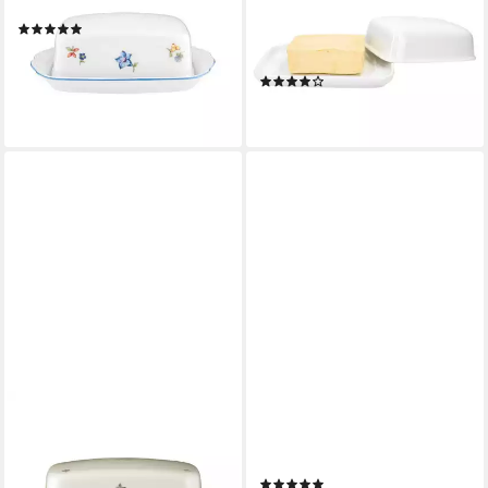
Porzellan, 250 g
Butterdose mit Deckel weiß
(14)
für 250g Butter-Schale,
33,49 €
UVP
46,20 €
Porzellan
-28%
(12)
lieferbar - in 2-3 Werktagen bei dir
12,99 €
lieferbar - in 3-4 Werktagen bei dir
SELTMANN WEIDEN
SELTMANN WEIDEN
Butterdose Seltmann Weiden
Butterdose Rondo / Liane
Marie Luise Streublume
Weiß, Porzellan, 125 g
(1)