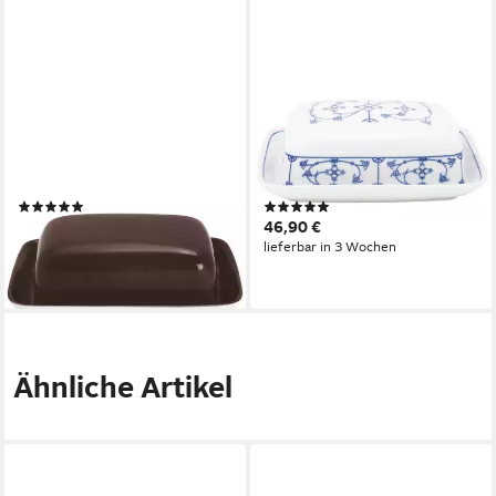
KAHLA
KAHLA
Butterdose eckig, Pronto
Butterdose eckig, Blau Saks,
Colore, Porzellan, (2-tlg),
Porzellan, (2-tlg), von Hand
Made in Germany
dekoriert
(1)
(1)
54,95 €
46,90 €
lieferbar - in 2-3 Werktagen bei dir
lieferbar in 3 Wochen
Ähnliche Artikel