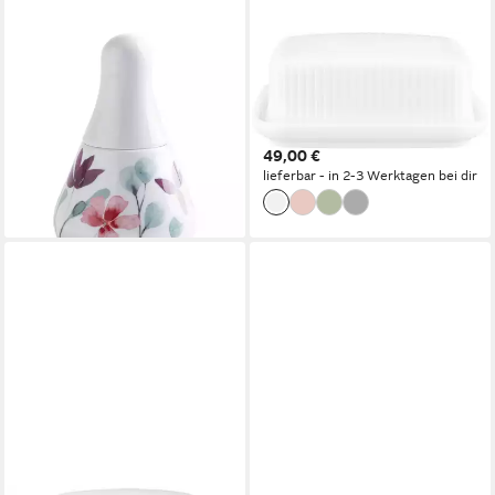
KAHLA
SELTMANN WEIDEN
Zuckerdose Heyday 0,40 l,
Butterdose Amina, Porzellan,
Porzellan, (2-tlg), Made in
(1-tlg), 250 g, Dose mit
Germany
Deckel
27,90 €
49,00 €
lieferbar in 3 Wochen
lieferbar - in 2-3 Werktagen bei dir