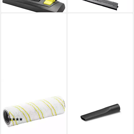
lieferbar - in 4-5 Werktagen bei dir
KÄRCHER
KÄRCHER
Dampfreiniger Kärcher Home
Staubsaugerdüsen-Set
& Garden 2.863-329.0 FC 2-
Original Kärcher Fugendüse
4 Universalwalze
NW 35 Kleindüse
Reinigungswalz
Spaltendüse NT 20/1 Me
(1)
10,85 €
25,27 €
lieferbar - in 2-3 Werktagen bei dir
lieferbar - in 3-4 Werktagen bei dir