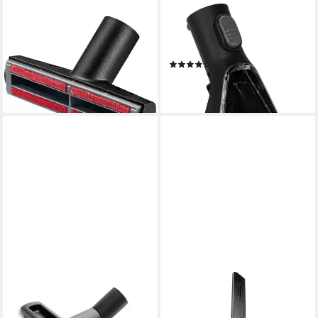
KÄRCHER
KÄRCHER
Polsterdüse Kärcher
Reinigungs-Set
Polsterdüse für Tierhaare
Waschpolsterdüse
(1)
2.863-375.0
28,97 €
23,94 €
lieferbar - in 4-5 Werktagen bei dir
lieferbar - in 4-5 Werktagen bei dir
KÄRCHER
KÄRCHER
Staubsaugerdüsen-Set
Bodendüse Kärcher Extra