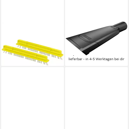
KÄRCHER
KÄRCHER
Bürste Kärcher
Wischdüse Kärcher
Bürstenleistenset 2.863-
Absaugdüse für Nass- &
368.0
Trockensauger
21,98 €
18,19 €
lieferbar - in 4-5 Werktagen bei dir
lieferbar - in 4-5 Werktagen bei dir