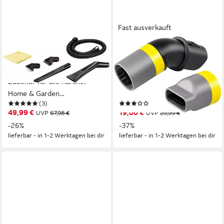
Fast ausverkauft
KÄRCHER
KÄRCHER
Autosaugdüse
Bürste Shoe!Cleaner,
Autoinnenreinigungs-Set,
Zubehör für Waschsauger SE
Zubehör für alle Kärcher
3-18 Compact, schnelle und
Home & Garden
tropffreie Schuhreinigung mit
(3)
(2)
Nass-/Trockensauger, (Set, 6-
weichen Borsten
49,99 €
19,00 €
UVP
67,98 €
UVP
29,99 €
tlg), Nennweite 35mm
-26%
-37%
lieferbar - in 1-2 Werktagen bei dir
lieferbar - in 1-2 Werktagen bei dir