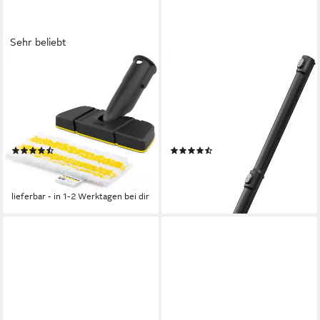
Sehr beliebt
KÄRCHER
KÄRCHER
Wischdüse Flexibles
2-in-1 Kombidüse Waschdüse
Handdüsenset, Zubehör für
XXL, fasertiefe Reinigung von
Dampfreiniger, hochwertiges
mittelgroßen Teppichen und
Feinstfasertuch für
Polstern
(20)
(6)
hartnäckige
17,99 €
26,60 €
UVP
29,99 €
UVP
49,99 €
Verschmutzungen
-40%
-47%
lieferbar - in 1-2 Werktagen bei dir
lieferbar - in 1-2 Werktagen bei dir