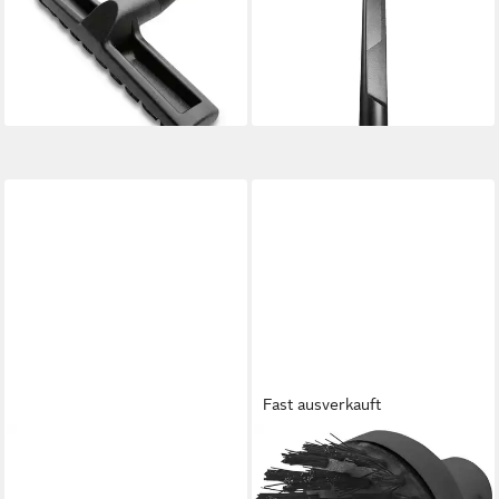
Original Kärcher
lange Fugendüse 350mm
Nass-/Trockenbodendüse NW
2.863-306.0
18,12 €
35 (9.755-549.0)
lieferbar - in 4-5 Werktagen bei dir
20,58 €
lieferbar - in 7-9 Werktagen bei dir
Fast ausverkauft
KÄRCHER
KÄRCHER
Fugendüse Kärcher Flexible
Bürste Kärcher Rundbürste
Fugendüse extra lang 2.863-
groß 2.863-022.0, Bürste