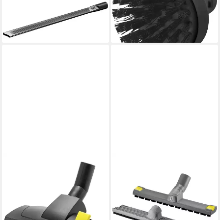
21,29 €
374.0
lieferbar - in 3-4 Werktagen bei dir
22,89 €
lieferbar - in 4-5 Werktagen bei dir
KÄRCHER PROFESSIONAL
KÄRCHER PROFESSIONAL
Kombidüse Umschaltbare
Bodendüse Kärcher
Bodendüse, DN 35, Breite
Nass-/Trockenbodendüse,
270 mm, mit Parkhaken
Adv, DN 35, Breite 360 mm
31,47 €
2.889-152.0
lieferbar - in 4-5 Werktagen bei dir
49,05 €