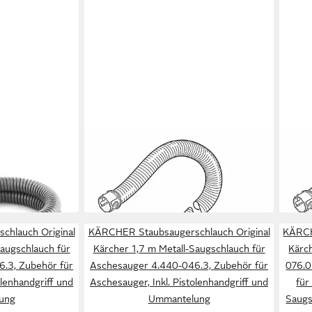
KÄRCHER
KÄRC
Original
Staubsaugerschlauch Original
Stau
-Saugschlauch
Kärcher Saugschlauch schwarz
Kärc
33,48 €
33,4
0-046.3
6.901-076.0 Saugschlauch DS 5600
6.90
in 2-3 Werktagen bei dir
in 2-3
hlauch Original
KÄRCHER Staubsaugerschlauch Original
KÄRCH
Saugschlauch für
Kärcher 1,7 m Metall-Saugschlauch für
Kärc
.3, Zubehör für
Aschesauger 4.440-046.3, Zubehör für
076.0
olenhandgriff und
Aschesauger, Inkl. Pistolenhandgriff und
für
ung
Ummantelung
Saugs