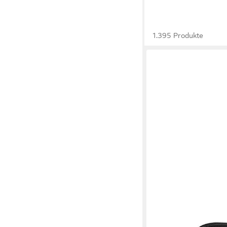
1.395 Produkte
KÄRCHER
Staubsaugerschlauch 
9.012–004.0