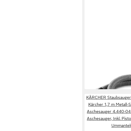
KÄRCHER
Staubsaugerschlauch 
Kärcher 1,7 m Metall
70,47 €
für Aschesauger 4.44
in 2-3 Werktagen bei dir
KÄRCHER Staubsaugersc
Kärcher 1,7 m Metall-
Aschesauger 4.440-046
Aschesauger, Inkl. Pist
Ummantel