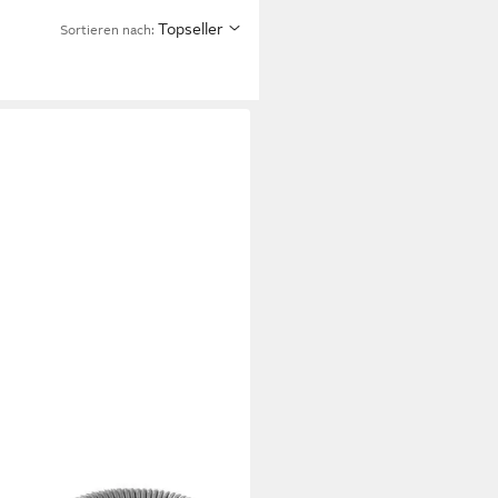
Topseller
Sortieren nach:
HER
bsaugerschlauch Original
her 1,7 m Metall-Saugschlauch