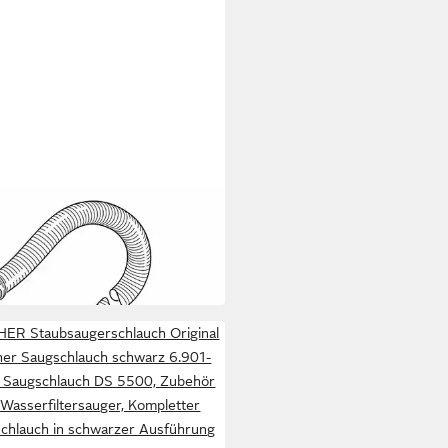
HER
bsaugerschlauch Original
her Saugschlauch schwarz
8 €
1-076.0 Saugschlauch
 Werktagen bei dir
ER Staubsaugerschlauch Original
her Saugschlauch schwarz 6.901-
 Saugschlauch DS 5500, Zubehör
 Wasserfiltersauger, Kompletter
chlauch in schwarzer Ausführung