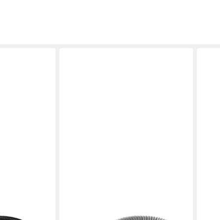
KÄRCHER
KÄRC
Saugschlauch
Staubsaugerschlauch Original
Stau
Kärcher 1,7 m Metall-Saugschlauch
Kärc