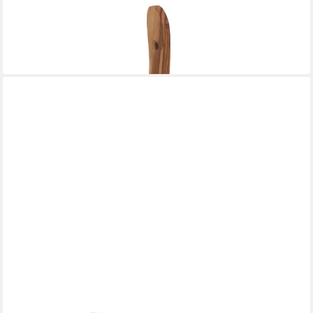
MEDINA MOOD
Küchenrollenhalter "La Palma" Rollenspender, Rollenständer
aus Olivenholz
33,90 €
in 3-4 Werktagen bei dir
LEIFHEIT