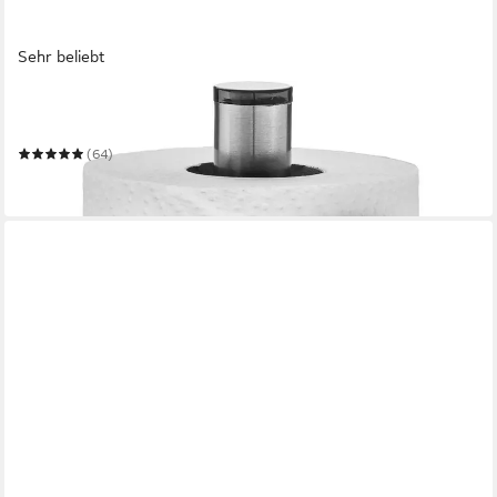
Sehr beliebt
GEFU
Küchenrollenhalter CURVE
(64)
26,95 €
in 1-2 Werktagen bei dir