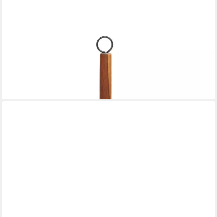
CHEFFINGER
Küchenrollenhalter Küchenrollenhalter Küchenrollenständer
Küchenrolle Halter Cheffinger
11,90 €
19,95 €
-40%
in 2-3 Werktagen bei dir