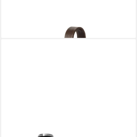
UMBRA
Küchenrollenhalter Bellwood walnuß/schwarz
27,37 €
leider ausverkauft