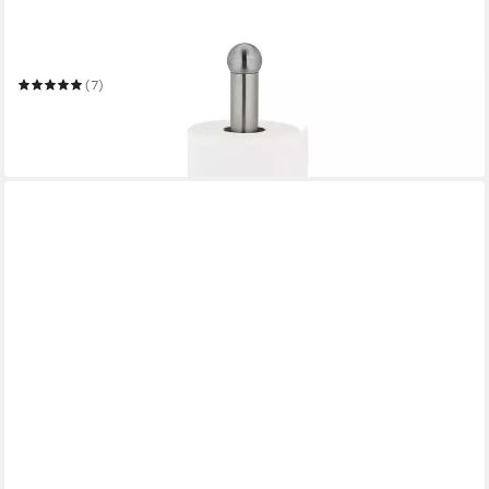
RELAXDAYS
Küchenrollenhalter aus Edelstahl
(7)
13,99 €
UVP
29,99 €
-53%
in 2-3 Werktagen bei dir