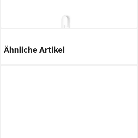
SIMPLEHUMAN
Küchenrollenhalter mit Pumpe Weiß
100,00 €
in 2-3 Werktagen bei dir
Ähnliche Artikel