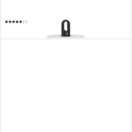
SIMPLEHUMAN
Küchenrollenhalter mit Pumpe Mattschwarz
(1)
100,00 €
in 2-3 Werktagen bei dir