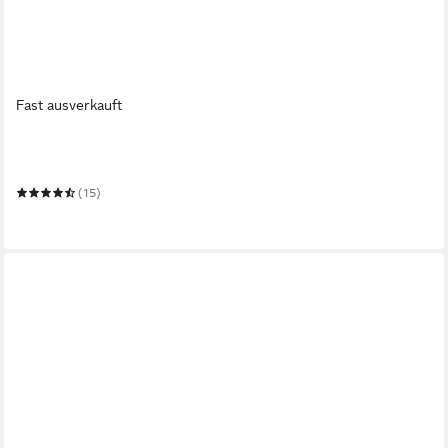
Fast ausverkauft
SIMPLEHUMAN
Wandrollenhalter Küchenrollenhalter Wandhalterung
(15)
ab 43,40 €
in 2-3 Werktagen bei dir