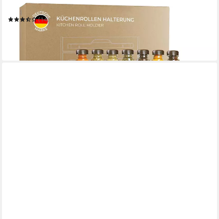
Küchenrollenhalter simple Montage ohne Bohren
(14)
22,76 €
UVP
40,99 €
-44%
in 2-3 Werktagen bei dir