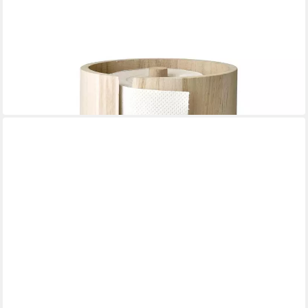
BLOOMINGVILLE
Küchenrollenhalter Celian
22,59 €
in 2-3 Werktagen bei dir