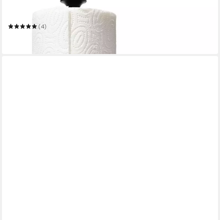
OXO GOOD GRIPS
Küchenrollenhalter SIMPLY TEAR
(4)
26,60 €
in 3-4 Werktagen bei dir
EXITOSO