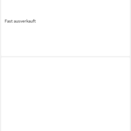
Fast ausverkauft
SIMPLEHUMAN
Seifenspender Spender mit Wandhalterung 444 ml Edelstahl
ab 54,15 €
in 2-3 Werktagen bei dir