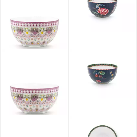
PIP STUDIO
PIP STUDIO
Schale Lily&Lotus Bowl
Schale Berry Blues Bowl blau
lila/bunt 12cm, Porzellan,
18cm, Porzellan, (Bowls)