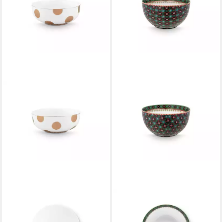
PIP STUDIO
PIP STUDIO
Schale Dot Delight Bowl weiß-
Schale Berry Blues Bowl
gold 15cm, Porzellan, (Bowls)
clover green 12cm, Porzellan,