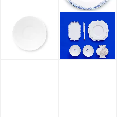
PIP STUDIO
PIP STUDIO
Schale Jolie Dots Gold Pink
Schüssel Royal White
Bowl 18cm, Porzellan,
Schüssel 20 cm, Porzellan,
(Schüsseln & Schalen)
(Kannen & Krüge), Bowl Royal
ab 32,95 €
White 20cm
lieferbar - in 2-3 Werktagen bei dir
54,95 €
lieferbar - in 2-3 Werktagen bei dir