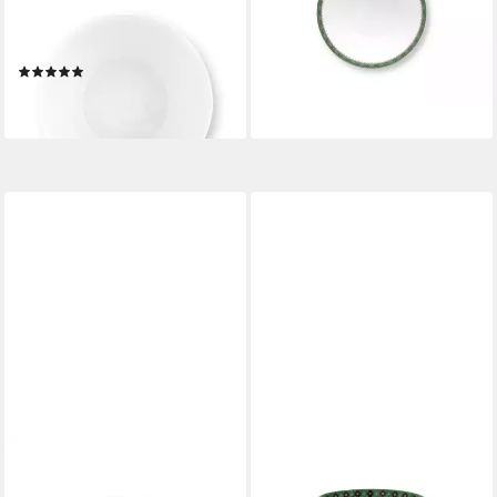
32,95 €
(Bowls), Bowl Lily&Lotus
lieferbar - in 2-3 Werktagen bei dir
Moon Delight Multi 12cm
(1)
ab 12,56 €
lieferbar - in 2-3 Werktagen bei dir