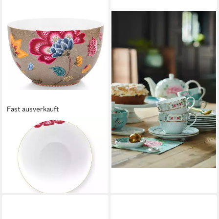
PIP STUDIO
Schale Blushing Birds Bowl
white 12 cm, Porzellan,
(Schüsseln & Schalen), Bowl
Blushing Birds White 12cm
22,95 €
lieferbar - in 2-3 Werktagen bei dir
Fast ausverkauft
PIP STUDIO
Servierschüssel Blooming
Tales Fantasy Khaki Bowl
23cm, Porzellan, (Bowls)
64,95 €
lieferbar - in 2-3 Werktagen bei dir