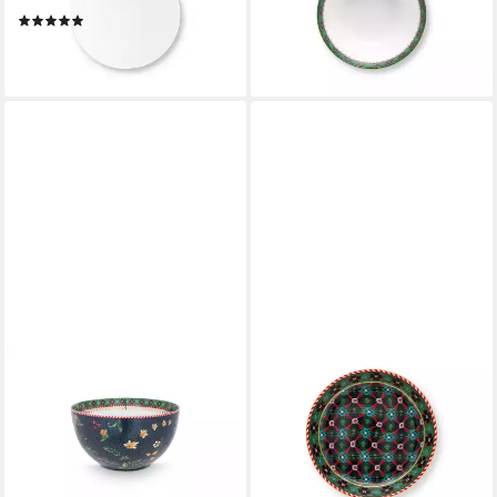
(1)
(Bowls)
22,95 €
21,95 €
lieferbar - in 2-3 Werktagen bei dir
lieferbar - in 2-3 Werktagen bei dir