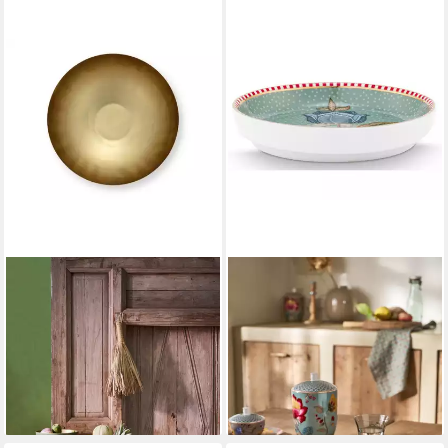
PIP STUDIO
PIP STUDIO
Dekoschale Matt Bright Green
Schale Blooming Tales
Schale Metall 30x20cm
Fantasy Blue Teebeutelablage
ab 49,45 €
9cm, Porzellan,
lieferbar - in 2-3 Werktagen bei dir
(Teebeutelablagen)
12,50 €
lieferbar - in 2-3 Werktagen bei dir