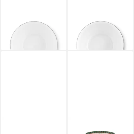
PIP STUDIO
PIP STUDIO
Schale Lily&Lotus Bowl lila
Schale Lily&Lotus Bowl
15cm, Porzellan, (Bowls), Bowl
weiss/bunt 18cm, Porzellan,
Lily&Lotus Tiles Lilac 15cm
(Bowls), Bowl Lily&Lotus Off
ab 17,93 €
White 18cm
lieferbar - in 2-3 Werktagen bei dir
29,95 €
lieferbar - in 2-3 Werktagen bei dir