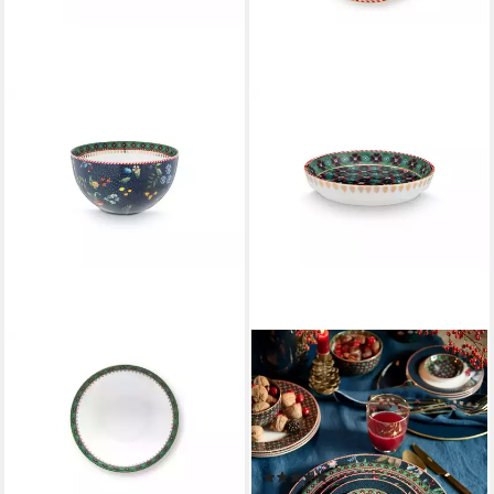
PIP STUDIO
PIP STUDIO
Schale Berry Blues Bowl blau
Schale Berry Blues
15cm, Porzellan, (Bowls)
Teebeutelablage clover green
17,95 €
9cm, Porzellan,
lieferbar - in 2-3 Werktagen bei dir
(Teebeutelablagen)
(1)