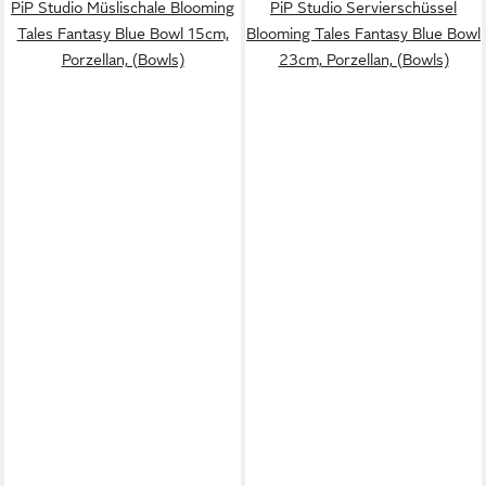
PiP Studio Müslischale Blooming
PiP Studio Servierschüssel
Tales Fantasy Blue Bowl 15cm,
Blooming Tales Fantasy Blue Bowl
Porzellan, (Bowls)
23cm, Porzellan, (Bowls)