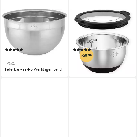
RÖSLE
SILBERTHAL
Schüssel, Edelstahl 18/10, in
Rührschüssel Salatschüssel
Profiqualität für universellen
12cm, Edelstahl, (1-tlg),
Einsatz,
Rutschfest dank Silikonboden,
spülmaschinengeeignet
mit integrierter Skala
(29)
(44)
ab 14,95 €
ab 15,95 €
UVP
19,95 €
lieferbar - in 2-3 Werktagen bei dir
-25%
lieferbar - in 4-5 Werktagen bei dir