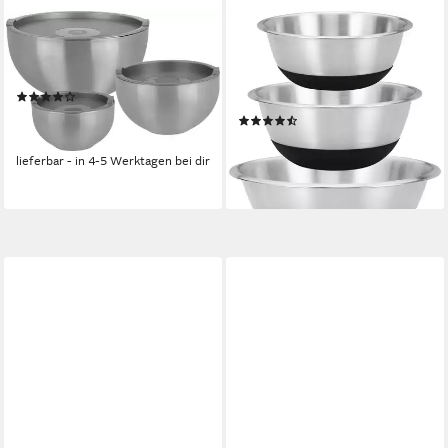
GSW
KING
Thermoschüssel, Edelstahl,
Schüssel Black Steel,
(Set, 6-tlg), mit Deckel
Edelstahl, (Set, 3-tlg), für den
(89)
täglichen Gebrauch
31,47 €
UVP
86,99 €
(156)
11,39 €
-64%
UVP
19,99 €
lieferbar - in 4-5 Werktagen bei dir
-43%
lieferbar - in 3-4 Werktagen bei dir