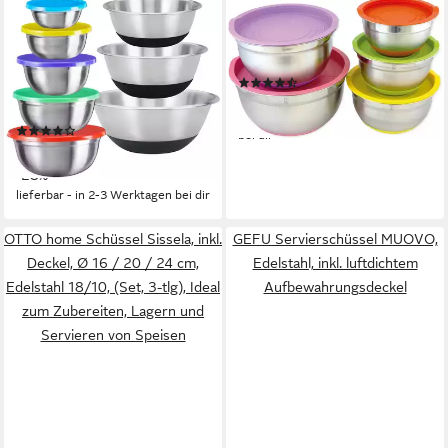
KING
HENSSLERS
Schüssel, Edelstahl, (Set, 13-
Schüssel, Edelstahl, (Set), 5-
tlg), 3 Rührschüsseln, 5
teilig
(29)
Aufbewahrungsschüsseln inkl.
54,99 €
Deckel
lieferbar - am nächsten Werktag
(46)
bei dir
21,49 €
UVP
29,99 €
-28%
lieferbar - in 2-3 Werktagen bei dir
OTTO home Schüssel Sissela, inkl.
GEFU Servierschüssel MUOVO,
Deckel, Ø 16 / 20 / 24 cm,
Edelstahl, inkl. luftdichtem
Edelstahl 18/10, (Set, 3-tlg), Ideal
Aufbewahrungsdeckel
zum Zubereiten, Lagern und
Servieren von Speisen