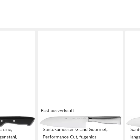
Fast ausverkauft
WMF
WMF
 Line,
Santokumesser Grand Gourmet,
Sant
genstahl,
Performance Cut, fugenlos
lang