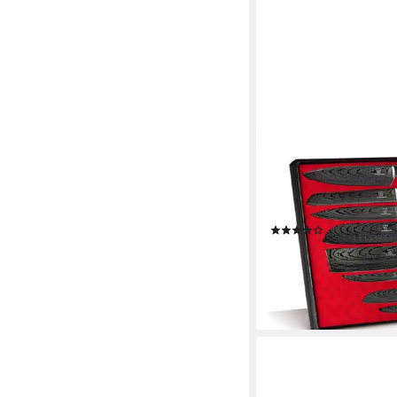
KÜCHENKOMPANE
Messer-Set Asiatisch
Shiburu 8-teiliges K
Premium (8-tlg)
(38)
139,99 €
UVP
559,99 €
-75%
lieferbar - in 2-3 Werktag