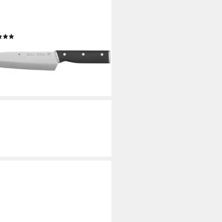
okumesser Sequence Santoku-
er, 18 cm
(1)
9 €
UVP
57,99 €
rbar - in 2-3 Werktagen bei dir