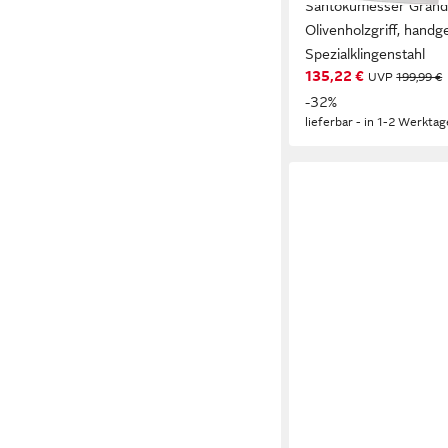
Santokumesser Grand
Olivenholzgriff, hand
Spezialklingenstahl
135,22 €
UVP
199,99 €
-32%
lieferbar - in 1-2 Werktag