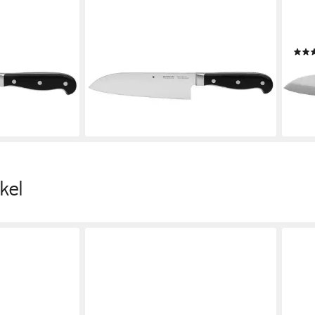
WMF
WMF
nklasse Plus
Santokumesser Spitzenklasse Plus
Sant
, Performance
Santokumesser, 18 cm, Messer
Mess
hl, Klingen 16
geschmiedet, Performance Cut,
49,9
Spezialklingenstahl
-14%
69,99 €
UVP
87,99 €
liefe
en bei dir
-20%
lieferbar - in 2-3 Werktagen bei dir
kel