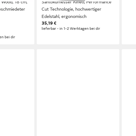
 Wood, 18 cm,
Santokumesser Kineo, Performance
Sant
geschmiedeter
Cut Technologie, hochwertiger
mit 
Edelstahl, ergonomisch
Pakk
35,19 €
139,
lieferbar - in 1-2 Werktagen bei dir
-22
en bei dir
liefe