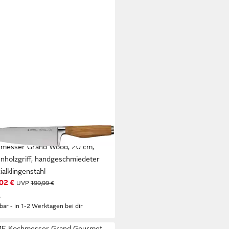
messer Grand Wood, 20 cm,
enholzgriff, handgeschmiedeter
ialklingenstahl
02 €
UVP
199,99 €
%
rbar - in 1-2 Werktagen bei dir
F Kochmesser Grand Gourmet