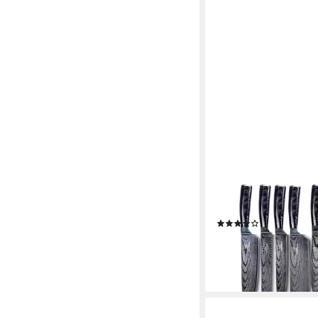
KÜCHENKOMPANE
Messer-Set Asiatisch
Kuro 8-teiliges Küch
Premium (8-tlg)
(13)
139,90 €
UVP
559,00 €
-75%
lieferbar - in 2-3 Werktag