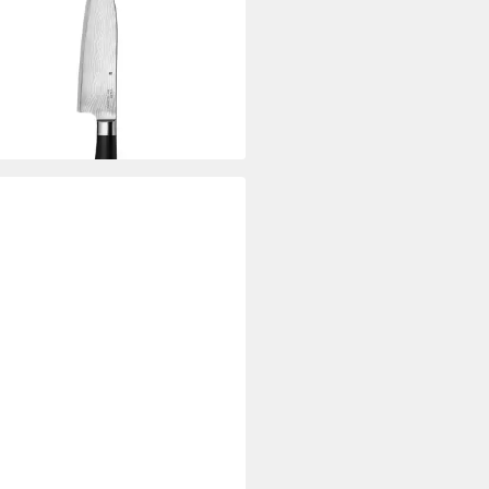
okumesser YARI, Länge 31 cm,
Damaszener-Maserung, Griff aus
aholz, Klingenstahl
99 €
UVP
179,99 €
%
rbar - in 2-3 Werktagen bei dir