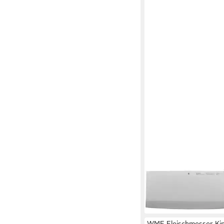
WMF
Kochmesser Sequence
Kochmesser, 18,5 cm
57,99 €
lieferbar - in 2-3 Werktag
WMF Fleischmesser Kin