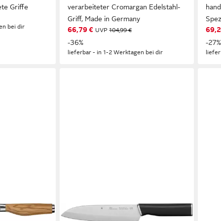
te Griffe
verarbeiteter Cromargan Edelstahl-
hand
Griff, Made in Germany
Spez
en bei dir
66,79 €
69,2
UVP
104,99 €
-36%
-27
lieferbar - in 1-2 Werktagen bei dir
liefe
WMF
WMF