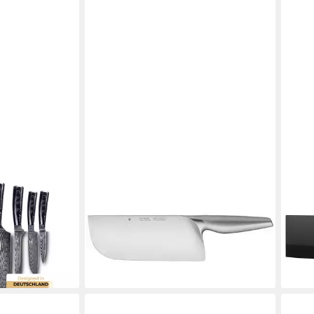
WMF
WMF
es Messerset
Kochmesser Chef's Edition
Koch
enmesser Set
Chinesisches Kochmesser 18,5 cm,
Chin
Gesamtlänge 31,5 cm, Klingenlänge
perf
20 cm
Grif
154,99 €
379,
UVP
179,99 €
liefe
-14%
en bei dir
lieferbar - in 2-3 Werktagen bei dir