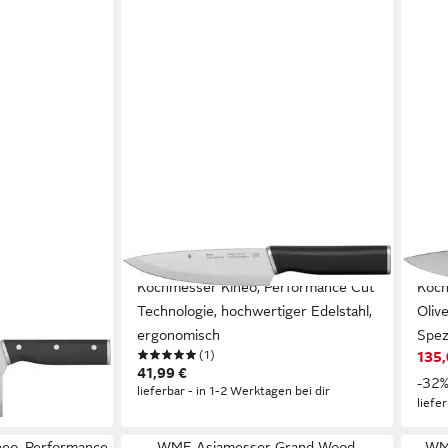
WMF
WMF
 Chinesisches
Kochmesser Kineo, Performance Cut
Koch
Technologie, hochwertiger Edelstahl,
Oliv
ergonomisch
Spez
en bei dir
(1)
135,
41,99 €
-32
lieferbar - in 1-2 Werktagen bei dir
liefe
eo, Performance
WMF Asiamesser Grand Wood,
WM