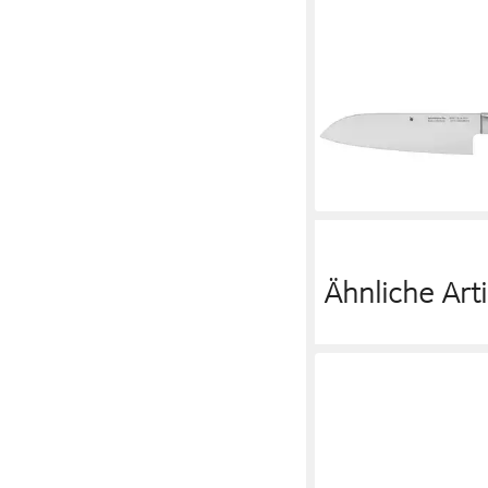
WMF
Santokumesser Spitze
Santokumesser, 16 cm
Cut, Spezialklingensta
cm
68,90 €
lieferbar - in 2-3 Werktag
Ähnliche Arti