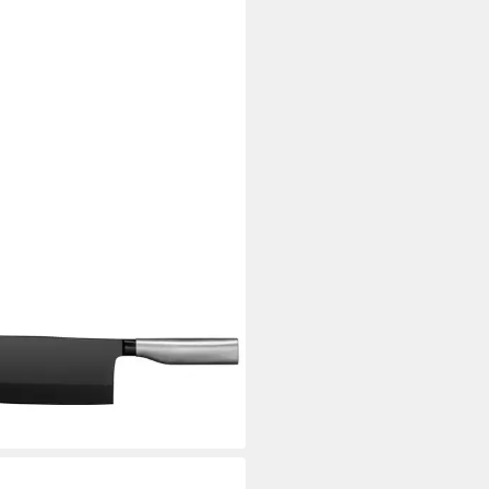
messer Ultimate Black
esisches Kochmesser, 18,5 cm,
ekte Balance, ergonomischer
f, sicherer Fingerschutz
00 €
rbar - in 2-3 Werktagen bei dir