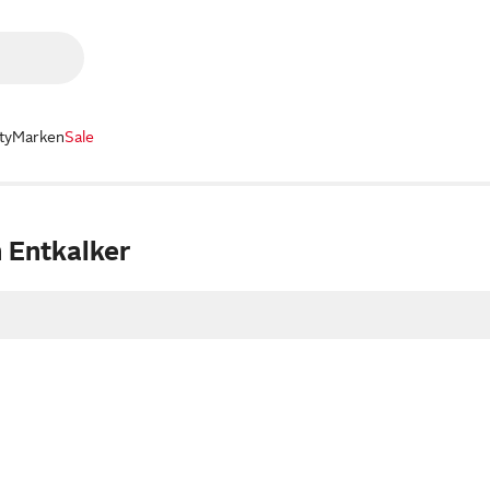
ty
Marken
Sale
 Entkalker