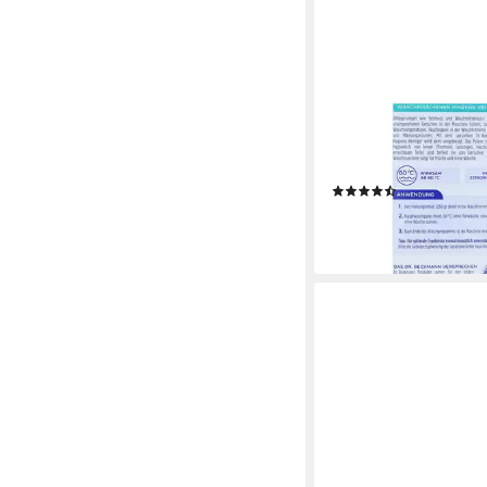
DR. BECKMANN
3x Dr. Beckmann Was
Hygiene Reiniger je 
Küchenreiniger
(2)
14,48 €
(19,31 €/ 1 kg)
lieferbar - in 2-3 Werktag