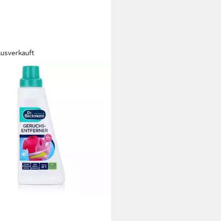
ausverkauft
BECKMANN
Beckmann Geruchs-Entferner
l - Geeignet für alle Textilien (1
ialwaschmittel
5 €
 €/ 1 l)
rbar - in 3-4 Werktagen bei dir