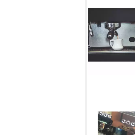
DR. BECKMANN
Dr. Beckmann Intensiv
ml - Mit Aktiv-Kraft-F