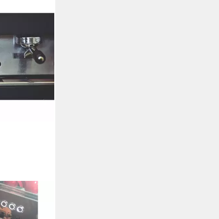
 Entkalker 250
ormel Entkalker