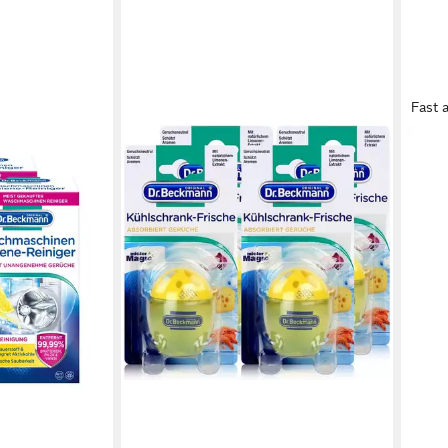
Fast 
DR. BECKMANN
DR. 
Dr. Beckmann Kühlschrank Frische
Dr. 
Limone 4er Pack (4 x 40 g)
500 m
Allzweckreiniger (1-St)
Spez
17,99 €
10,5
(4,50 €/ 1 Stk)
(21,10
lieferbar - in 3-4 Werktagen bei dir
liefe