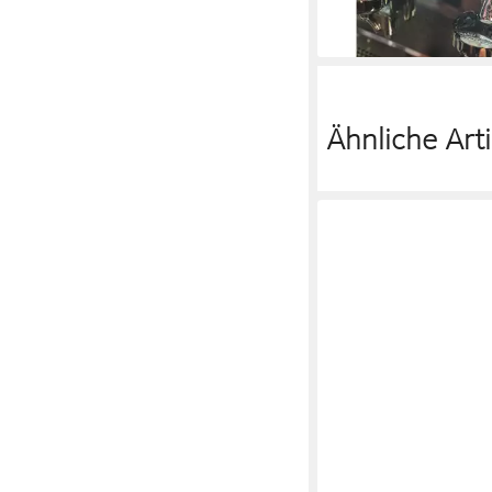
ab 9,53 €
lieferbar - in 2-3 Werktag
Ähnliche Arti