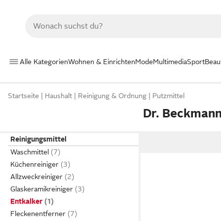
Alle Kategorien
Wohnen & Einrichten
Mode
Multimedia
Sport
Beau
Startseite
Haushalt
Reinigung & Ordnung
Putzmittel
Dr. Beckmann
Reinigungsmittel
Waschmittel
Küchenreiniger
Allzweckreiniger
Glaskeramikreiniger
Entkalker
Fleckenentferner