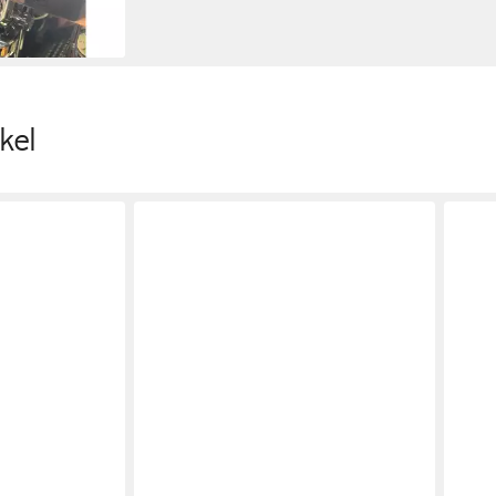
en bei dir
kel