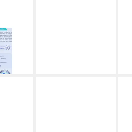
chmaschinen
250g
en bei dir