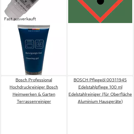
lieferbar - in 3-4 Werktagen bei dir
Fast ausverkauft
BOSCH
Reinigungsgel 00312324 200
ml Backofenreiniger (für
Backofeninnenraum)
24,24 €
(121,20 €/ 1 l)
lieferbar - in 3-4 Werktagen bei dir
Bosch Professional
BOSCH Pflegeöl 00311945
Hochdruckreiniger Bosch
Edelstahlpflege 100 ml
Heimwerken & Garten
Edelstahlreiniger (für Oberfläche
Terrassenreiniger
Aluminium Hausgeräte)