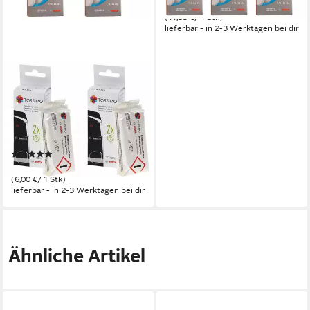
34,00 €
Entkalkungstabletten
(11,33 €/ 1 Stk)
lieferbar - in 2-3 Werktagen bei dir
BOSCH
2er Pack TCZ6004
Entkalkungstabletten für alle
Tassimo Kaffeautomaten
Entkalkungstabletten
(2)
23,99 €
(6,00 €/ 1 Stk)
lieferbar - in 2-3 Werktagen bei dir
Ähnliche Artikel