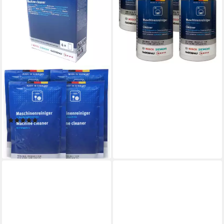
Waschmaschinenpflege (für
Waschmaschine)
39,91 €
(4,99 €/ 100 g)
lieferbar - in 3-4 Werktagen bei dir
BOSCH
Maschinenreiniger 00312194
Spülmaschinenreiniger (1-St.
für Geschirrspüler)
(1)
16,99 €
(4,25 €/ 1 Stk)
lieferbar - in 3-4 Werktagen bei dir