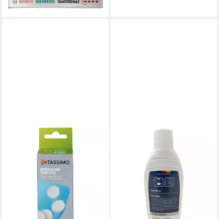
lieferbar - in 3-4 Werktagen bei dir
BOSCH
Entkalker 00311909
Entkalkungstabletten (4-St.
für Kapselautomaten)
ab 17,24 €
(4,31 €/ 1 Stk)
lieferbar - in 3-4 Werktagen bei dir