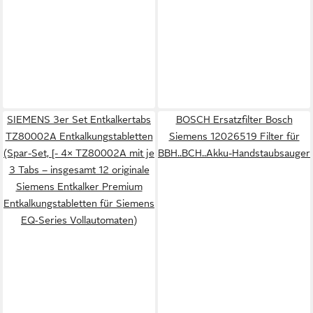
SIEMENS 3er Set Entkalkertabs
BOSCH Ersatzfilter Bosch
TZ80002A Entkalkungstabletten
Siemens 12026519 Filter für
(Spar-Set, [- 4× TZ80002A mit je
BBH..BCH..Akku-Handstaubsauger
3 Tabs – insgesamt 12 originale
Siemens Entkalker Premium
Entkalkungstabletten für Siemens
EQ‑Series Vollautomaten)