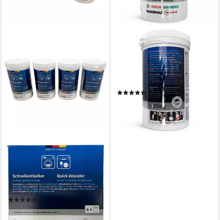
BOSCH
Schnellentkalker 00311919
Entkalker (1-St. für
Waschmaschine
Geschirrspüler)
(2)
ab 18,53 €
lieferbar - in 3-4 Werktagen bei dir
BOSCH
Schnellentkalker Set 4x250g
00312351 Entkalker (für
Waschmaschine
Geschirrspüler)
(1)
42,72 €
(42,72 €/ 1 kg)