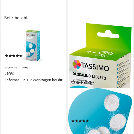
Sehr beliebt
BOSCH
TCZ6004 Entkalker (4-St.
Entkalkungstabletten geeignet
für alle Tassimo Baureihen)
(126)
8,99 €
UVP
9,99 €
(2,25 €/ 1 Stk)
-10%
lieferbar - in 1-2 Werktagen bei dir
Sehr beliebt
BOSCH
TCZ6008 Entkalker (8-St.
Entkalkungstabletten geeignet
für alle Tassimo Baureihen)
(21)
17,99 €
UVP
19,99 €
(2,25 €/ 1 Stk)