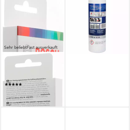
Maschinenpfleger 250ml
00311994
Spülmaschinenreiniger (für
Geschirrspüler)
19,49 €
(7,80 €/ 100 ml)
lieferbar - in 3-4 Werktagen bei dir
Sehr beliebt
Fast ausverkauft
BOSCH
TCZ8001A
Reinigungstabletten (für
Bosch Kaffeevollautomaten)
(20)
13,99 €
(1,40 €/ 1 Stk)
lieferbar - in 1-2 Werktagen bei dir