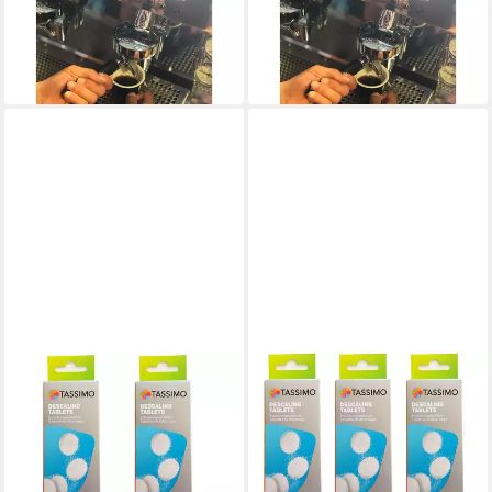
Bosch Siemens Neff Entkalker
Bosch Siemens Neff Entkalker
22,96 €
30,33 €
(106,30 €/ 1 kg)
(93,61 €/ 1 kg)
lieferbar - in 3-4 Werktagen bei dir
lieferbar - in 3-4 Werktagen bei dir
BOSCH
3x Bosch
Entkalkungstabletten
TCZ6004 - 00311909 ersetzt
BSH 00311530