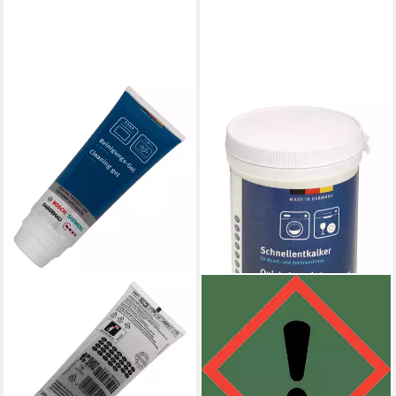
BOSCH
Montagezubehör Bosch
Siemens 00312330
(00311918) Entkalker 200g.
für Spül-/Waschmasch
19,98 €