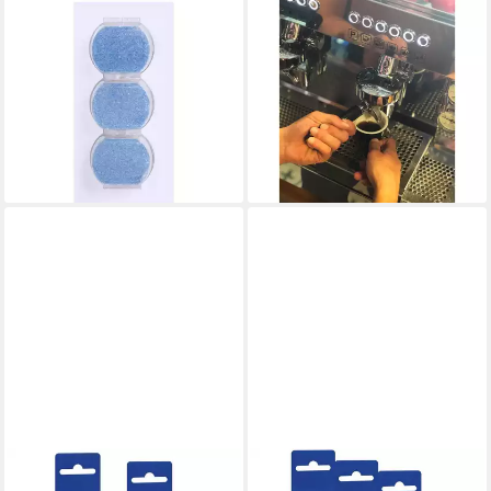
BOSCH
BOSCH
BSH Entkalkungstabletten 3
4x Entkalkertabletten von
Stk. 2in1 - Für Bosch,
Bosch Siemens
Siemens 3x36g Entkalker
NeffEntkalkung von
21,02 €
Kaffeevolla Entkalker
(194,63 €/ 1 kg)
37,84 €
lieferbar - in 3-4 Werktagen bei dir
(87,59 €/ 1 kg)
lieferbar - in 3-4 Werktagen bei dir