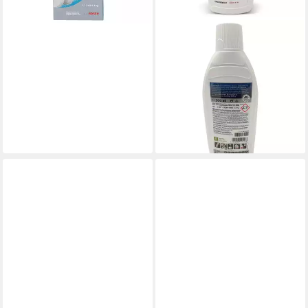
BOSCH
Entkalker 500 ml 00311968
Flüssigentkalker (für
Kaffeemaschine
Wasserkocher Dampfgarer)
19,15 €
(38,30 €/ 1 l)
lieferbar - in 3-4 Werktagen bei dir