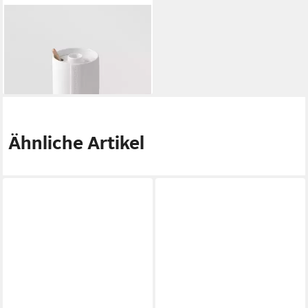
RÄDER DESIGN
Zuckerdose Cozy Time,
Porzellan
26,49 €
lieferbar - in 2-3 Werktagen bei dir
Ähnliche Artikel