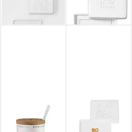
Butter, Porzellan
Fische, Porzellan
25,49 €
ab 27,88 €
lieferbar - in 2-3 Werktagen bei dir
lieferbar - in 2-3 Werktagen bei dir
RÄDER
RÄDER DESIGN
Zuckerdose räder
Butterdose Bread and Butter,
Zuckerdose Porzellan Ø 9,5
Porzellan
29,99 €
cm weiß
lieferbar - in 2-3 Werktagen bei dir
30,95 €
lieferbar - in 2-3 Werktagen bei dir