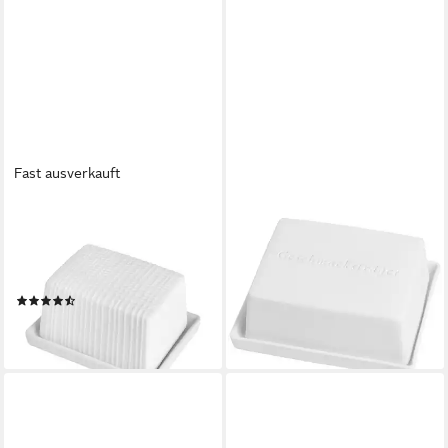
Fast ausverkauft
RÄDER
RÄDER
Butterdose räder Mix & Match
Butterdose räder Kleine
Kleine Butterdose Ein Tag
Butterdose
ohne dich, Porzellan
Geschmacksträger Weiß,
(3)
Porzellan
24,99 €
22,99 €
lieferbar - in 2-3 Werktagen bei dir
lieferbar - in 2-3 Werktagen bei dir