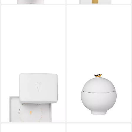
RÄDER
RÄDER DESIGN STORIES
Butterdose räder Butterdose
Vorratsdose
Herz Weiß, Porzellan
Porzellangeschichten Dose
29,99 €
Goldener Vogel weiß 8cm,
lieferbar - in 3-4 Werktagen bei dir
Porzellan
ab 14,99 €
leider ausverkauft