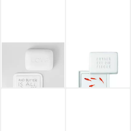
RÄDER DESIGN
RÄDER
Butterdose Guten Morgen
Butterdose Design
Love, Porzellan
Butterdose Poesie et Table
29,99 €
Butter bei die Fische (Klein)
lieferbar - in 2-3 Werktagen bei dir
ab 20,99 €
lieferbar - in 3-4 Werktagen bei dir