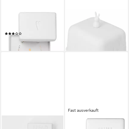
RÄDER
RÄDER DESIGN
Butterdose räder Butterdose
Butterdose Osterwiese,
Herz Weiß klein, Porzellan
Porzellan
(1)
29,99 €
24,49 €
lieferbar - in 2-3 Werktagen bei dir
lieferbar - in 2-3 Werktagen bei dir
Fast ausverkauft
RÄDER DESIGN
RÄDER DESIGN
Butterdose Klein Bread and
Butterdose Butter bei die