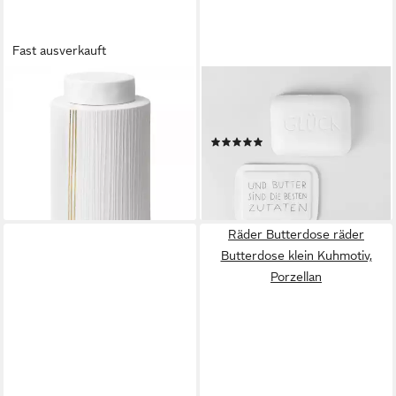
Fast ausverkauft
RÄDER
RÄDER DESIGN
Vorratsdose Design
Butterdose Guten Morgen
Porzellandose Living Streifen
Glück, Porzellan
(1)
Weiß-Gold
ab 24,99 €
UVP
29,99 €
28,00 €
-17%
lieferbar - in 2-3 Werktagen bei dir
lieferbar - in 3-4 Werktagen bei dir
Räder Butterdose räder
Butterdose klein Kuhmotiv,
Porzellan