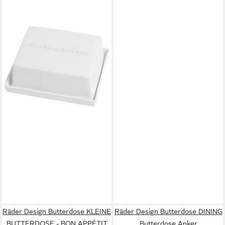
RÄDER
Butterdose räder Grosse
Butterdose
Geschmacksträger Weiß,
Porzellan
31,49 €
lieferbar - in 2-3 Werktagen bei dir
Räder Design Butterdose KLEINE
Räder Design Butterdose DINING
BUTTERDOSE - BON APPÉTIT
Butterdose Anker