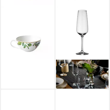
VILLEROY & BOCH SIGNATURE
Tasse Amazonia
Teeobertasse 13x11x5cm
38,90 €
in 4-5 Werktagen bei dir
VILLEROY & BOCH
Sektglas Voice Basic
Sektgläser 360 ml 4er Set
ab 31,63 €
in 2-3 Werktagen bei dir