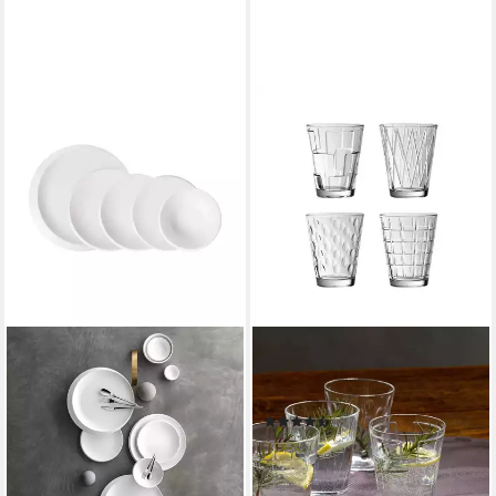
VILLEROY & BOCH
Gläser-Set Dressed Up
Wasserglas-Set Clear 4-
teilig
(37)
ab 23,10 €
UVP
28,90 €
-20%
in 4-5 Werktagen bei dir