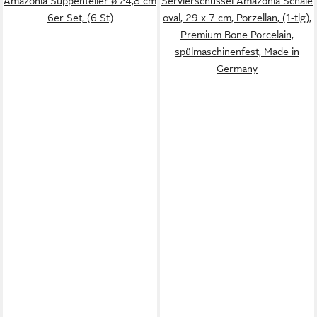
Amazonia Suppenteller ø 24,8 cm
Servierschüssel Amazonia Schale
6er Set, (6 St)
oval, 29 x 7 cm, Porzellan, (1-tlg),
Premium Bone Porcelain,
spülmaschinenfest, Made in
Germany