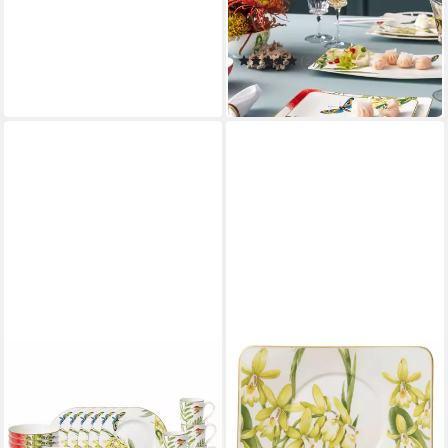
Speiseteller Amazonia
Speiseteller, 27 x 27 cm
(2)
52,17 €
in 2-3 Werktagen bei dir