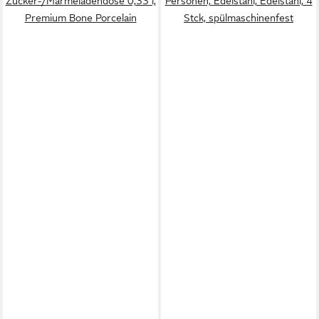
Zucker-/Marmeladendose 0,33 l,
Personen, Edelstahl, Edelstahl, 4
Premium Bone Porcelain
Stck, spülmaschinenfest