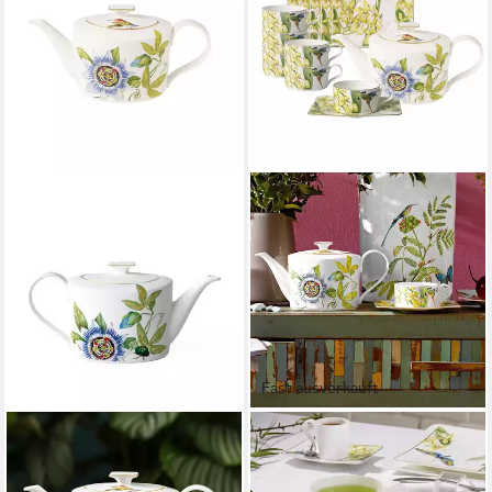
Fast ausverkauft
VILLEROY & BOCH SIGNATURE
VILLEROY & BOCH
Teekanne Amazonia
Teeservice Amazonia Tee-
Teekanne, 1,2 l
Set 13er Set