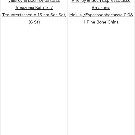
Villeroy & Boch Untertasse
Villeroy & Boch Espressotasse
Amazonia Kaffee- /
Amazonia
Teeuntertassen ø 15 cm 6er Set,
Mokka-/Espressoobertasse 0,08
(6 St)
l, Fine Bone China