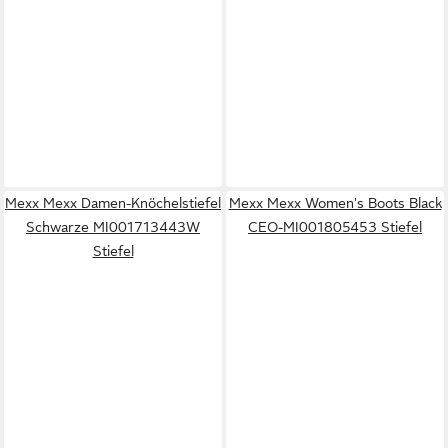
Mexx Mexx Damen-Knöchelstiefel
Mexx Mexx Women's Boots Black
Schwarze MI001713443W
CEO-MI001805453 Stiefel
Stiefel