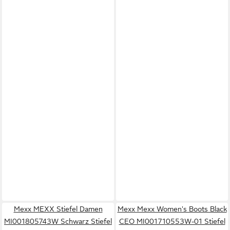
Mexx MEXX Stiefel Damen
Mexx Mexx Women's Boots Black
MI001805743W Schwarz Stiefel
CEO MI001710553W-01 Stiefel