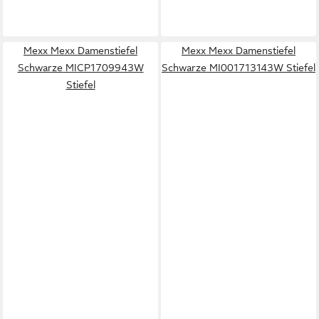
Mexx Mexx Damenstiefel
Mexx Mexx Damenstiefel
Schwarze MICP1709943W
Schwarze MI001713143W Stiefel
Stiefel