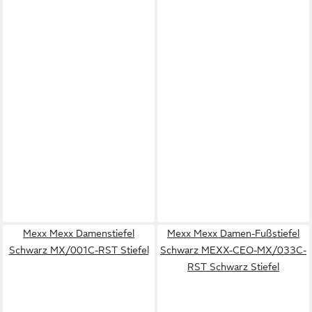
Mexx Mexx Damenstiefel
Mexx Mexx Damen-Fußstiefel
Schwarz MX/001C-RST Stiefel
Schwarz MEXX-CEO-MX/033C-
RST Schwarz Stiefel