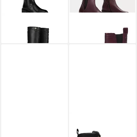
MEXX
Mexx Damenstiefel
MEXX
Mexx Damen
Schwarz MX/002C-RST
Fußstiefel Burgund, Schwarz
101,99 €
86,99 €
Stiefel
MEXX-CEO-MX/043C-WI40
Burgund. Stiefel