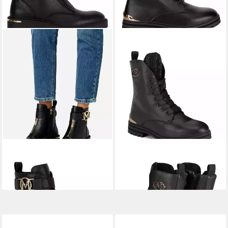
MEXX
Mexx Damen-
MEXX
Mexx Damenstiefel
Knöchelstiefel Schwarz CEO-
Schwarze MI001711843W
96,99 €
101,99 €
MI001713643 Stiefel
Stiefel