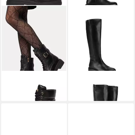
MEXX
Mexx Damenstiefel
MEXX
Mexx Damenstiefel
Schwarz MEXX-CEO-
Schwarze MICP1804543W
91,99 €
121,99 €
MX/040C-RST Schwarz
Stiefel
Stiefel