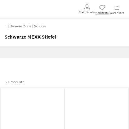
Mein Konto
Merkzettel
Warenkorb
…
Damen-Mode
Schuhe
Schwarze MEXX Stiefel
59 Produkte