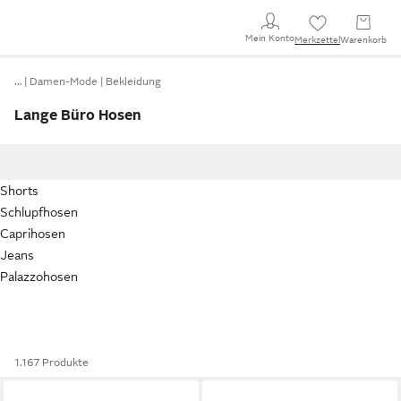
Mein Konto
Merkzettel
Warenkorb
…
Damen-Mode
Bekleidung
Lange Büro Hosen
Shorts
Schlupfhosen
Caprihosen
Jeans
Palazzohosen
1.167 Produkte