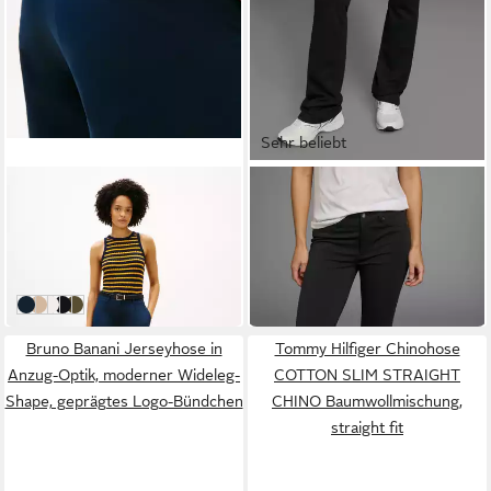
Sehr beliebt
TOMMY HILFIGER
LAURA SCOTT
Chinohose COTTON BARREL
Bootcuthose aus Jersey-
PLEATED CHINO
Qualität
ab 73,97 €
ab 48,99 €
Baumwollmix, Mid Rise,
UVP
129,90 €
UVP
59,99 €
Tapered
-43%
-18%
Dark Night Navy
Beige
Th Optic White
Black
Utility Olive
Bruno Banani Jerseyhose in
Tommy Hilfiger Chinohose
Anzug-Optik, moderner Wideleg-
COTTON SLIM STRAIGHT
Shape, geprägtes Logo-Bündchen
CHINO Baumwollmischung,
straight fit