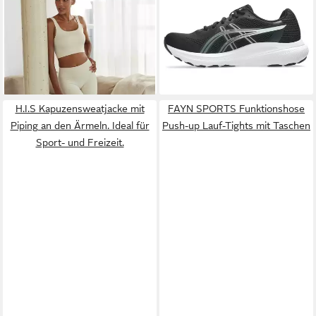
LASCANA
Seamless Leggings
ASICS
GEL-CONTEND 10
Po Push Up mit Rippstruktur
Laufschuh
24,99 €
54,99 €
und Shapingeffekt, Sporthose,
UVP
39,99 €
UVP
75,00 €
Sportleggings
-38%
-27%
+4
H.I.S Kapuzensweatjacke mit
FAYN SPORTS Funktionshose
Piping an den Ärmeln. Ideal für
Push-up Lauf-Tights mit Taschen
Sport- und Freizeit.