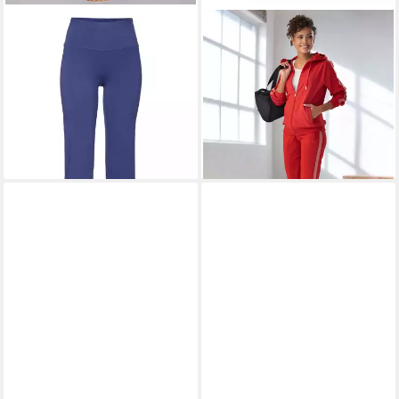
LASCANA ACTIVE
Jazzpants
H.I.S
Jogginghose mit
mit breitem Bündchen
seitlichem Tapestreifen
ab 26,99 €
29,99 €
29,99 €
34,99 €
-10%
-14%
+3