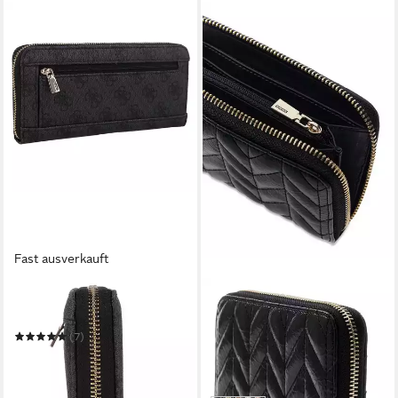
Fast ausverkauft
GUESS
GUESS
Geldbörse Brenton
Geldbörse SLG Zip Around
Wallet
(7)
ab 44,40 €
UVP
60,00 €
ab 59,90 €
UVP
79,90 €
-26%
-25%
in 2-3 Werktagen bei dir
in 4-5 Werktagen bei dir