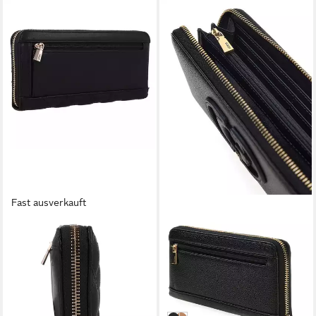
Fast ausverkauft
GUESS
GUESS
Geldbörse Giully II
Geldbörse SLG Zip Around
65,75 €
Wallet
in 2-3 Werktagen bei dir
ab 59,50 €
UVP
70,00 €
-15%
in 2-3 Werktagen bei dir