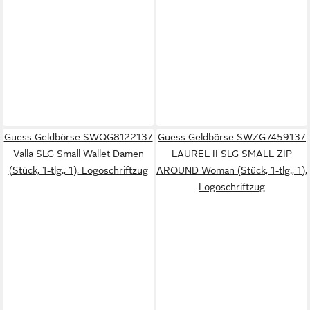
Guess Geldbörse SWQG8122137
Guess Geldbörse SWZG7459137
Valla SLG Small Wallet Damen
LAUREL II SLG SMALL ZIP
(Stück, 1-tlg., 1), Logoschriftzug
AROUND Woman (Stück, 1-tlg., 1),
Logoschriftzug