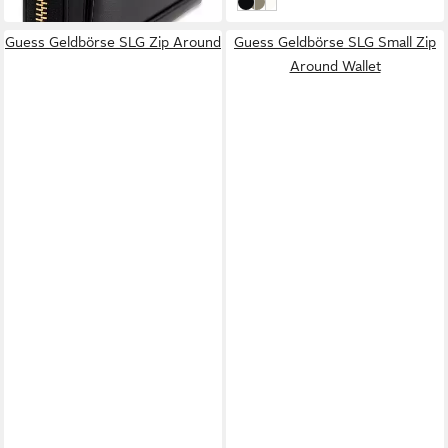
Black
Dark Taupe
Bone
Guess Geldbörse SLG Zip Around
Guess Geldbörse SLG Small Zip
Around Wallet