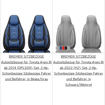
BREMER SITZBEZÜGE
BREMER SITZBEZÜGE
Autositzbezug für Toyota
Autositzbezug für Toyota
Aygo Bj ab 2022 (H6)
Aygo BJ ab 2014 (PL409)
199,00 €
99,00 €
UVP
229,00 €
UVP
129,00 €
-13%
-23%
in 4-5 Werktagen bei dir
in 4-5 Werktagen bei dir
weitere Farben:
+1
Grau
Schwarz/Blau
Schwarz/Rot
Schwarz
Schwarz/Grau
BREMER SITZBEZÜGE
BREMER SITZBEZÜGE
Autositzbezug für Toyota Aygo Bj
Autositzbezug für Toyota Aygo Bj
ab 2014 (DPL509), Set, 2-tlg.,
ab 2022 (H2), Set, 2-tlg.,
Schonbezüge Sitzbezüge Fahrer
Schonbezüge Sitzbezüge Fahrer
und Beifahrer, in Beige/Grau
und Beifahrer, in
Schwarz/Weinrot