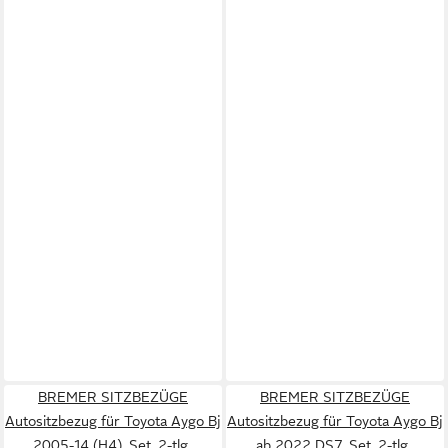
BREMER SITZBEZÜGE
BREMER SITZBEZÜGE
Autositzbezug für Toyota Aygo Bj
Autositzbezug für Toyota Aygo Bj
2005-14 (H4), Set, 2-tlg.,
ab 2022 DS7, Set, 2-tlg.,