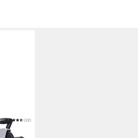
(22)
cheppach
ppsäge