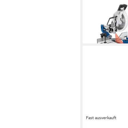
SCHEPPACH
Zug-, Kapp- und Gehr
HM305SL
299,30 €
in 4-5 Werktagen bei dir
Fast ausverkauft