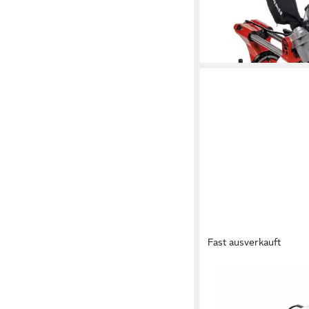
SM 2534/1 Dual
227,60 €
UVP
257,95 €
-12%
in 3-4 Werktagen bei dir
Fast ausverkauft
DEWALT
Zug-, Kapp- und Gehr
DEWALT Paneelsäge 