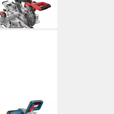
-Kapp-Gehrungssäge SMS 190
-EC
99,00 €
UVP
571,20 €
 ausverkauft
H PROFESSIONAL
ungssäge Bosch Professional