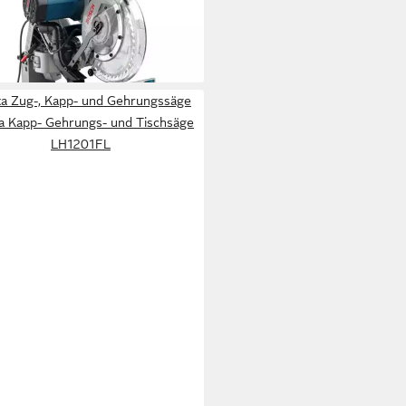
-und Gehrungssäge GCM 10
8,55 €
 Werktagen bei dir
ta Zug-, Kapp- und Gehrungssäge
a Kapp- Gehrungs- und Tischsäge
LH1201FL