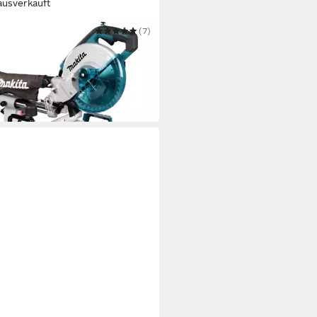
ausverkauft
TA
(7)
- und Gehrungssäge LS0816F
49,00 €
UVP
265,00 €
 Werktagen bei dir