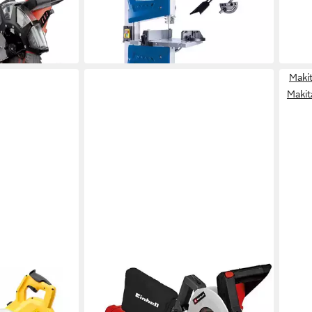
129,30 €
Kapp
in 4-5 Werktagen bei dir
1.09
in 4-5
Maki
Makit
EINHELL
ungssäge
Zug-, Kapp- und Gehrungssäge Zug-
250 mm 1850
Kapp-Gehrungssäge