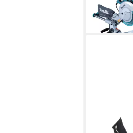
Kapp- und Gehrungss
638,58 €
in 4-5 Werktagen bei dir
EINHELL
Zug-, Kapp- und Gehr