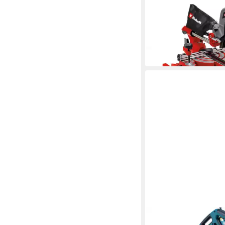
EINHELL
Zug-, Kapp- und Gehr
SM 216
139,95 €
UVP
179,95 €
-22%
in 3-4 Werktagen bei dir
MAKITA