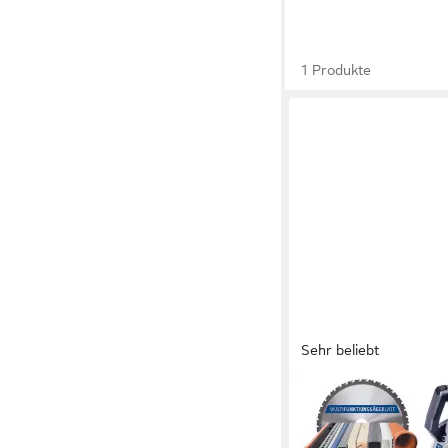
1 Produkte
Sehr beliebt
SCHEPPACH
Zug- und Kappsäge S
HM110MP Zugsäge Ka