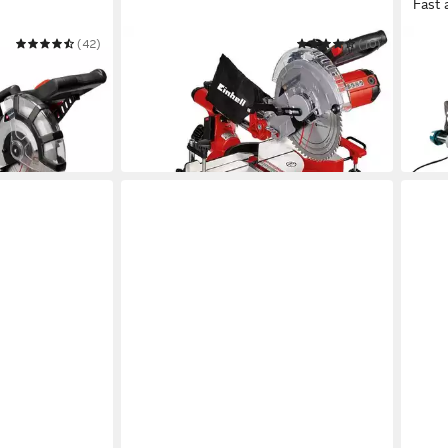
Fast 
(42)
EINHELL
(10)
MAKI
ungssäge TC-
Zug-, Kapp- und Gehrungssäge TC-
Kapp
ab 2
SM 2531/2 U
184,32 €
UVP
237,95 €
-6%
-23%
in 1-2
dir
in 3-4 Werktagen bei dir