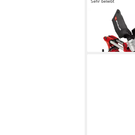
Sehr beliebt
EINHELL
Zug-, Kapp- und Gehr
SM 2131/1 Dual
109,00 €
UVP
179,95 €
-39%
am nächsten Werktag bei 