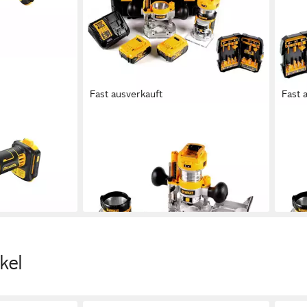
Fast ausverkauft
Fast 
DEWALT
DEW
v., ohne Akku
Akku-Multifunktionsfräse DCW 604
Akku
zeugaufnahme:
P2 Akku Kombifräse 18V 55mm +
NT A
2x Akkus 5,0 Ah + 1x
Fräs
616,93 €
449,
en bei dir
lieferbar - in 2-3 Werktagen bei dir
liefe
kel