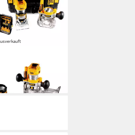
ausverkauft
ALT
-Multifunktionsfräse DCW 604
kku Kombifräse 18V 55mm +
er Set 12 tlg. in TSTAK
79 €
rbar - in 2-3 Werktagen bei dir