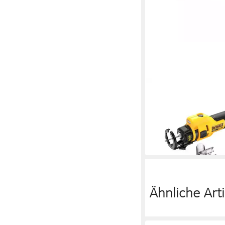
DEWALT
Akku-Fräse 18V, Basis
und Ladegerät, Werk
1/4" und 1/8"
ab 144,99 €
lieferbar - in 2-3 Werktag
Ähnliche Arti