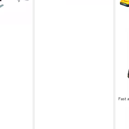
Fast 
DEW
Ober
18 V