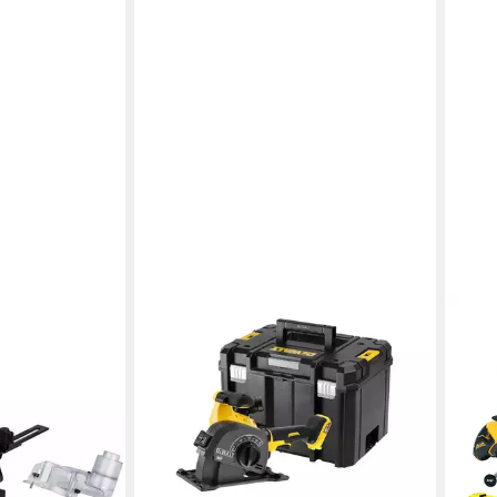
DEWALT
erfräse
Mauernutfräse Flexvolt, 54V,
Basisver, 54 in V, ohne Akku &
en bei dir
Ladegerät, max. Schnitttiefe/-breite:
32/35mm, T STAK Box
ab 451,85 €
leider ausverkauft