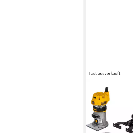
Fast ausverkauft
DEWALT
Fräse D26200-QS Ob
ab 228,23 €
lieferbar - in 2-3 Werktag