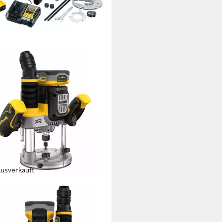
ausverkauft
ALT
fräse DEWALT Akku-Oberfräse,
 / 5 Ah