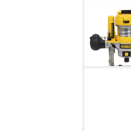
DEWALT
Oberfräse DEWALT A
Kombifräse, 18 V D
Solo
(1)
ab 365,28 €
lieferbar - in 2-3 Werktag