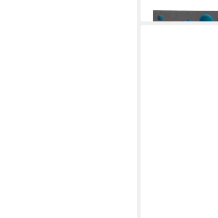
68,09 €
lieferbar in 3 Wochen
HAZET
Werkstattwagen HAZ
110,47 €
lieferbar - in 4-5 Werktag