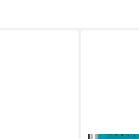
HAZET
T 2K-Weichschaum-Einlage 163-57L
Werkstattwagen HAZET D