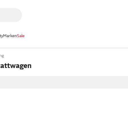
ty
Marken
Sale
ung
tattwagen