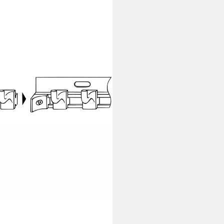
erkzeughaken 2025X-06,
i dir