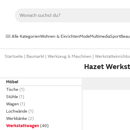
Alle Kategorien
Wohnen & Einrichten
Mode
Multimedia
Sport
Beau
Startseite
Baumarkt
Werkzeug & Maschinen
Werkstatteinricht
Hazet Werks
Möbel
Tische
Stühle
Wagen
Lochwände
Werkbänke
Werkstattwagen