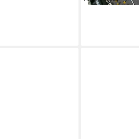
HAZET
Werkstattwagen HAZET We
Kleinteilefächern 163-52
ab 22,23 €
lieferbar - in 4-5 Werktagen be