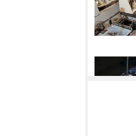
HAZET
Schraube HAZET Knarr
366/18
ab 715,98 €
lieferbar in 6 Wochen