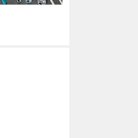
ichschaum-Einlage mit
2X50
i dir