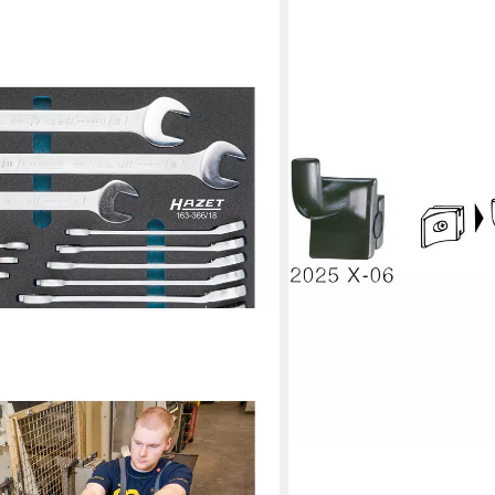
HAZET
Werkstattwagen Hazet W
Halterung, (Zum
ab 11,15 €
lieferbar - in 3-4 Werktagen be