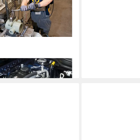
en-Ring-Maulschlüssel-Satz 163-