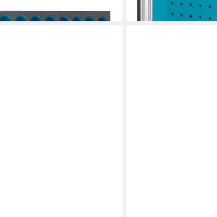
52,88 €
lieferbar - in 4-5 Werktagen be
ET Rohrsäule 166C-070
en bei dir