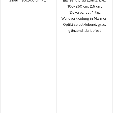
Silbern 90x500 cm PET
glänzend grau 2,6m2, BxL:
100x260 cm, 2.6 qm,
(Dekorpaneel, 1-tlg.,
Wandverkleidung in Marmor-
Optik) selbstklebend, grau,
glänzend, abriebfest