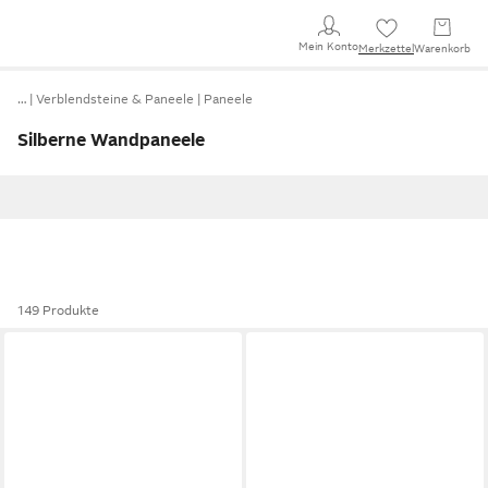
Mein Konto
Merkzettel
Warenkorb
…
Verblendsteine & Paneele
Paneele
Silberne Wandpaneele
149 Produkte