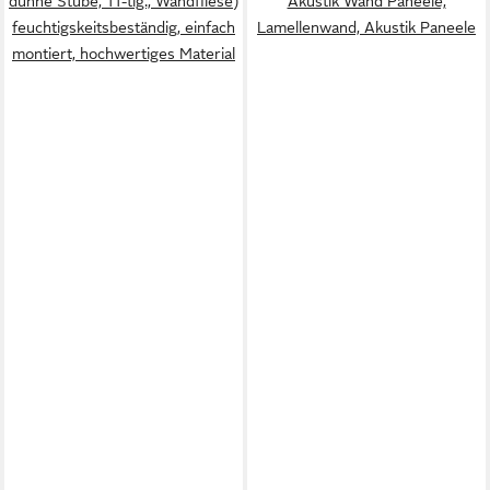
dünne Stübe, 11-tlg., Wandfliese)
Akustik Wand Paneele,
feuchtigskeitsbeständig, einfach
Lamellenwand, Akustik Paneele
montiert, hochwertiges Material