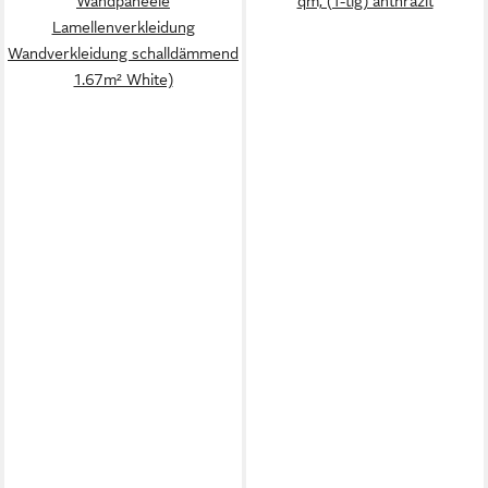
Wandpaneele
qm, (1-tlg) anthrazit
Lamellenverkleidung
Wandverkleidung schalldämmend
1.67m² White)