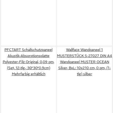
PFCTART Schallschutzpaneel
Wallface Wandpaneel 1
Akustik-Absorptionsplatte
MUSTERSTÜCK S-27027 DIN A4
Polyester-Filz Original, 0,09 qm,
Wandpaneel MUSTER OCEAN
(Set, 12-tlg., 30*30*0.9cm)
Silver, BxL: 10x210 cm, 0 qm, (1-
Mehrfarbig erhältlich
tlg) silber