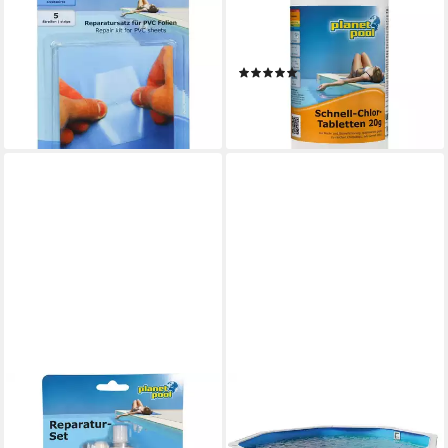
Folienkleber Unterwasser-
Poolpflege Planet Pool -
Reparaturset 5 Klebestreifen
Schnell-Chlor-Tabletten 20 g,
Planet Po, (1-tlg)
1 kg
(1)
9,99 €
18,99 €
lieferbar - in 3-4 Werktagen bei dir
(18,99 €/ 1 kg)
lieferbar - in 2-3 Werktagen bei dir
PLANET POOL
PLANET POOL
Folienkleber Unterwasser-
Rundpool Stahlwandpool rund
Reparaturset, (1-tlg)
Größe wählbar, 120 cm tief,