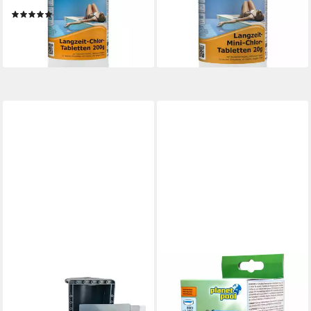
g, 1 kg
(20,99 €/ 1 kg)
(1)
lieferbar - in 2-3 Werktagen bei dir
19,69 €
(19,69 €/ 1 kg)
lieferbar - in 2-3 Werktagen bei dir
PLANET POOL
PLANET POOL
Skimmer Einbauskimmer und
Poolpflege Planet Pool Kids-
Rücklaufdüse (38 mm),
Pool Care 5x50 ml -