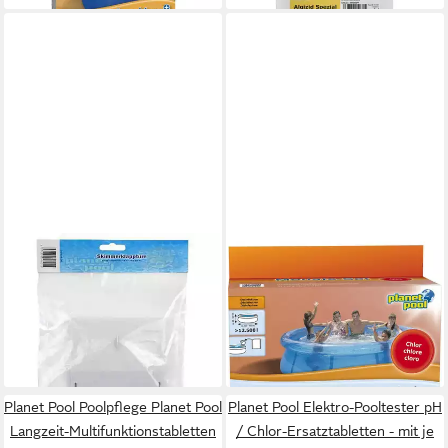
PLANET POOL
PLANET POOL
Skimmer Skimmerklappe
Poolpflege Planet Pool - Clear
Größe B 144 x H 120 mm (1
and Fun - Wasserpflege Set
21,99 €
St)
(39,98 €/ 1 kg)
14,95 €
lieferbar - in 2-3 Werktagen bei dir
lieferbar - in 3-4 Werktagen bei dir
Planet Pool Poolpflege Planet Pool
Planet Pool Elektro-Pooltester pH
Langzeit-Multifunktionstabletten
/ Chlor-Ersatztabletten - mit je