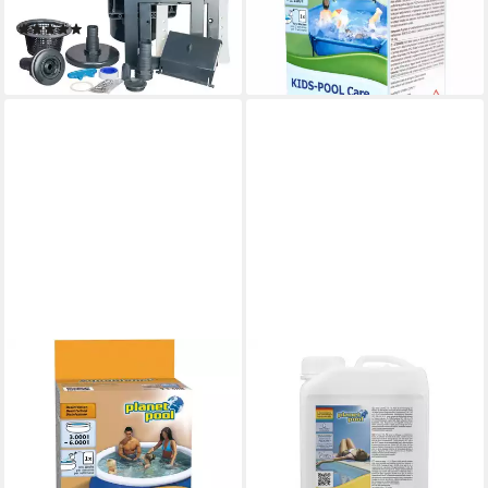
anthrazit (Komplett-Set, 1 St)
Wasserpflege
(6)
19,99 €
39,99 €
(79,96 €/ 1 l)
lieferbar - in 3-4 Werktagen bei dir
lieferbar - in 3-4 Werktagen bei dir
PLANET POOL
PLANET POOL
Poolpflege PLANET POOL
Poolpflege Planet Pool Algizid
Aquablanc+ Wasserpflegeset
Spezial schaumfrei 3 l - Schau
21,99 €
12,99 €
(62,83 €/ 1 kg)
(4,33 €/ 1 l)
lieferbar - in 2-3 Werktagen bei dir
lieferbar - in 3-4 Werktagen bei dir