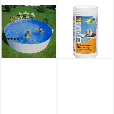
PLANET POOL
PLANET POOL
Rundpool Stahlwandpool rund
Poolpflege Planet Pool -
360x84 cm, Stahl 0,3 mm
Langzeit-Multifunktions-
weiß, F (Einzelbecken, 1-tlg),
Tabletten 20
19,65 €
verzinkte Stahlwand
(19,65 €/ 1 kg)
(1)
lieferbar - in 2-3 Werktagen bei dir
149,00 €
13,61 €
mtl. in 12 Raten
lieferbar - in 5-6 Werktagen bei dir