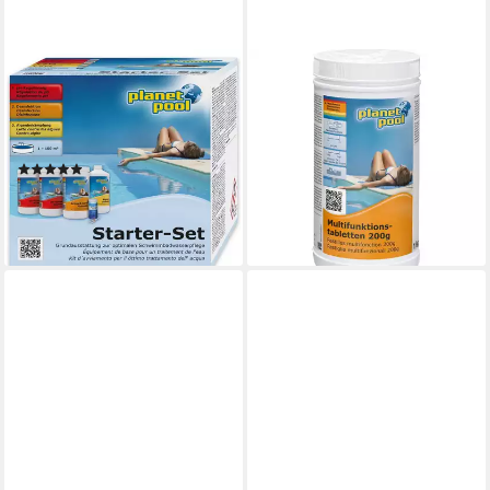
PLANET POOL
PLANET POOL
Poolpflege Planet Pool
Poolpflege Planet Pool -
Wasserpflege Starter-Set - 3
Langzeit-Multifunktions-
Komponent
Tabletten 20
(2)
16,65 €
35,99 €
UVP
39,99 €
(16,65 €/ 1 kg)
lieferbar - in 2-3 Werktagen bei dir
-10%
lieferbar - in 2-3 Werktagen bei dir