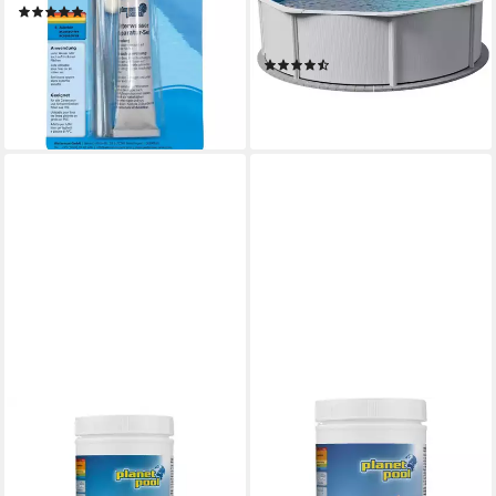
(3)
Sta (Einzelbecken, 1-tlg),
15,99 €
verzinkte Stahlwand
lieferbar - in 2-3 Werktagen bei dir
(3)
ab 649,00 €
18,84 €
mtl. in 48 Raten
lieferbar - in 5-6 Werktagen bei dir
PLANET POOL
PLANET POOL
Poolpflege Planet Pool -
Poolpflege - Langzeit-Mini-
Langzeit-Chlor-Tabletten 200
Chlor-Tabletten 20 g
20,99 €