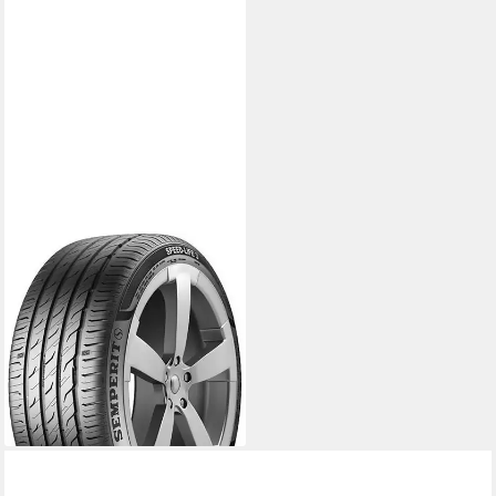
SEMPERIT
SEMPERIT Sommerreifen
SEMPERIT
Kraftstoffeffizienz
Produktdatenblatt
Nasshaftung
Produktdatenblatt
ab 106,99 €
lieferbar - in 4-5 Werktagen bei dir