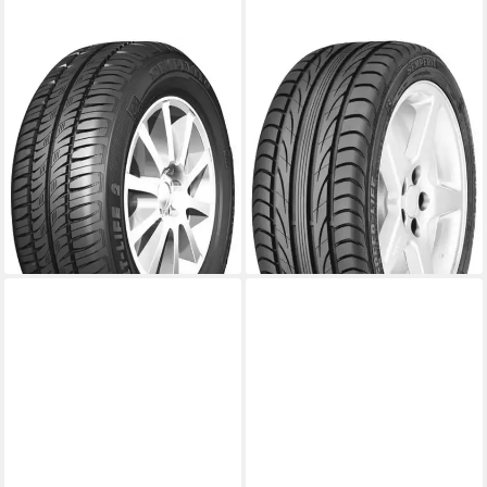
SEMPERIT
SEMPERIT
Sommerreifen COMFORT
Sommerreifen SPEED-LIFE 3,
LIFE 2, in verschiedenen
in verschiedenen
Ausführungen erhältlich
Ausführungen erhältlich
Kraftstoffeffizienz
Kraftstoffeffizienz
Produktdatenblatt
Produktdatenblatt
Nasshaftung
Nasshaftung
Produktdatenblatt
Produktdatenblatt
119,99 €
ab 99,99 €
lieferbar - in 4-5 Werktagen bei dir
lieferbar - in 4-5 Werktagen bei dir