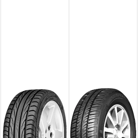
SEMPERIT
SEMPERIT
Sommerreifen Speed Life 3,
SEMPERIT Sommerreifen
in verschiedenen
SEMPERIT, in verschiedenen
Ausführungen erhältlich
Ausführungen erhältlich
Kraftstoffeffizienz
Kraftstoffeffizienz
Produktdatenblatt
Produktdatenblatt
Nasshaftung
Nasshaftung
Produktdatenblatt
Produktdatenblatt