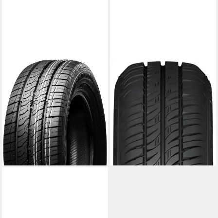
SEMPERIT
SEMPERIT
Sommerreifen VAN LIFE 2, in
SEMPERIT Sommerreifen
verschiedenen Ausführungen
SEMPERIT
Kraftstoffeffizienz
erhältlich
Produktdatenblatt
Kraftstoffeffizienz
Nasshaftung
Produktdatenblatt
Produktdatenblatt
Nasshaftung
ab 89,99 €
Produktdatenblatt
lieferbar - in 4-5 Werktagen bei dir
ab 129,99 €
lieferbar - in 4-5 Werktagen bei dir