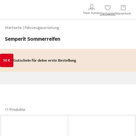
Mein Konto
Merkzettel
Warenkorb
Startseite
Fahrzeugausrüstung
Semperit Sommerreifen
10 €
Gutschein für deine erste Bestellung
11 Produkte