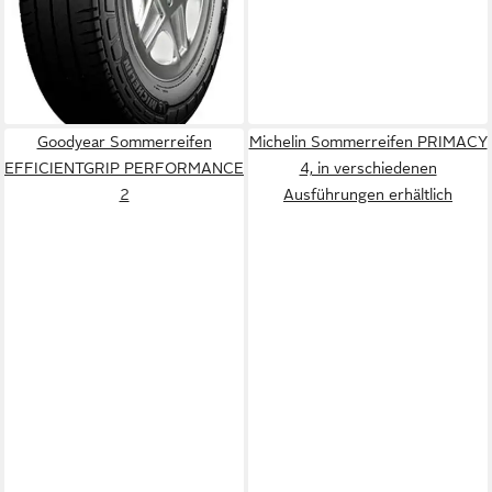
ab 224,99 €
UVP
238,99 €
-6%
lieferbar - in 4-5 Werktagen bei dir
Goodyear Sommerreifen
Michelin Sommerreifen PRIMACY
EFFICIENTGRIP PERFORMANCE
4, in verschiedenen
2
Ausführungen erhältlich