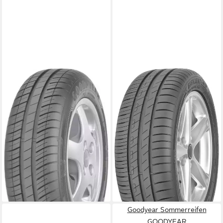
GOODYEAR
GOODYEAR
Sommerreifen
Sommerreifen
EFFICIENTGRIP COMPACT,
EFFICIENTGR.PER.2, in
in verschiedenen
verschiedenen Ausführungen
Ausführungen erhältlich
erhältlich
Kraftstoffeffizienz
Kraftstoffeffizienz
Produktdatenblatt
Produktdatenblatt
Nasshaftung
Nasshaftung
Produktdatenblatt
Produktdatenblatt
124,99 €
214,99 €
UVP
225,99 €
lieferbar - in 4-5 Werktagen bei dir
-5%
lieferbar - in 4-5 Werktagen bei dir
Goodyear Sommerreifen
GOODYEAR