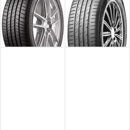
verschiedenen Ausführungen
PLUS, in verschiedenen
erhältlich
Ausführungen erhältlich
Kraftstoffeffizienz
Kraftstoffeffizienz
Produktdatenblatt
Produktdatenblatt
Nasshaftung
Nasshaftung
Produktdatenblatt
Produktdatenblatt
ab 102,99 €
ab 68,99 €
lieferbar - in 4-5 Werktagen bei dir
lieferbar - in 4-5 Werktagen bei dir