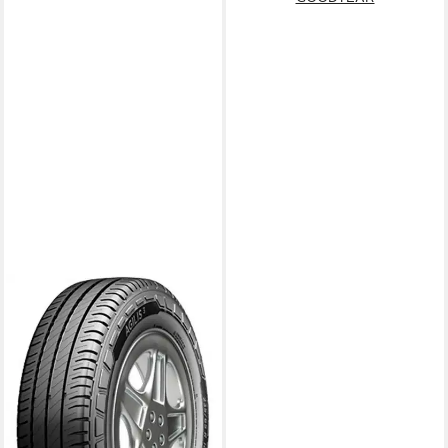
MICHELIN
Sommerreifen AGILIS 3, in
verschiedenen Ausführungen
erhältlich
Kraftstoffeffizienz
Produktdatenblatt
Nasshaftung
Produktdatenblatt