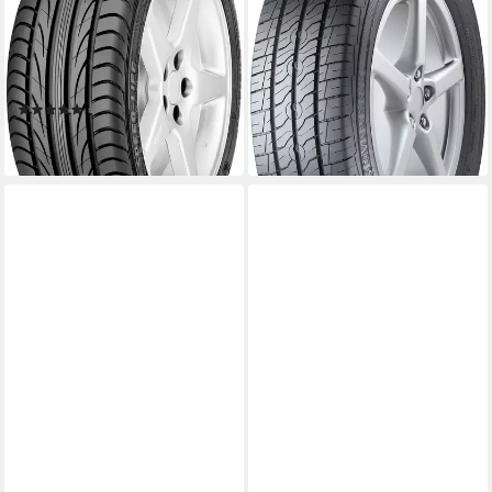
Ausführungen erhältlich
Ausführungen erhältlich
Kraftstoffeffizienz
Kraftstoffeffizienz
Produktdatenblatt
Produktdatenblatt
Nasshaftung
Nasshaftung
Produktdatenblatt
Produktdatenblatt
(1)
ab 182,99 €
ab 98,99 €
lieferbar - in 4-5 Werktagen bei dir
lieferbar - in 4-5 Werktagen bei dir