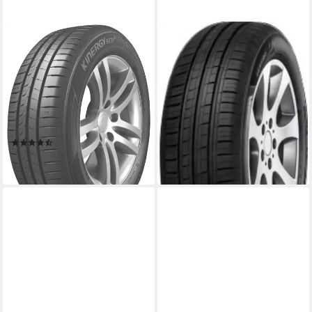
HANKOOK
IMPERIAL
Sommerreifen Kinergy Eco-2
Sommerreifen ECODRIVER
K435, in verschiedenen
4, in verschiedenen
Ausführungen erhältlich
Ausführungen erhältlich
Kraftstoffeffizienz
Kraftstoffeffizienz
Produktdatenblatt
Produktdatenblatt
Nasshaftung
Nasshaftung
Produktdatenblatt
Produktdatenblatt
(2)
ab 66,99 €
ab 96,99 €
lieferbar - in 4-5 Werktagen bei dir
lieferbar - in 4-5 Werktagen bei dir