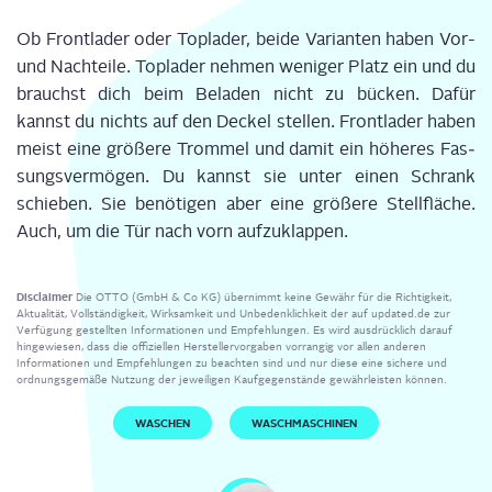
Ob Front­la­der oder Top­la­der, bei­de Vari­an­ten haben Vor-
und Nach­tei­le. Top­la­der neh­men weni­ger Platz ein und du
brauchst dich beim Bela­den nicht zu bücken. Dafür
kannst du nichts auf den Deckel stel­len. Front­la­der haben
meist eine grö­ße­re Trom­mel und damit ein höhe­res Fas­
sungs­ver­mö­gen. Du kannst sie unter einen Schrank
schie­ben. Sie benö­ti­gen aber eine grö­ße­re Stell­flä­che.
Auch, um die Tür nach vorn aufzuklappen.
Disclaimer
Die OTTO (GmbH & Co KG) übernimmt keine Gewähr für die Richtigkeit,
Aktualität, Vollständigkeit, Wirksamkeit und Unbedenklichkeit der auf updated.de zur
Verfügung gestellten Informationen und Empfehlungen. Es wird ausdrücklich darauf
hingewiesen, dass die offiziellen Herstellervorgaben vorrangig vor allen anderen
Informationen und Empfehlungen zu beachten sind und nur diese eine sichere und
ordnungsgemäße Nutzung der jeweiligen Kaufgegenstände gewährleisten können.
WASCHEN
WASCHMASCHINEN