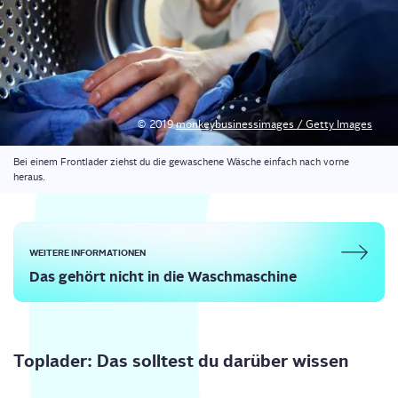
© 2019
mon­key­busi­nessimages / Get­ty Images
Bei einem Front­la­der ziehst du die gewa­sche­ne Wäsche ein­fach nach vor­ne
heraus.
WEI­TE­RE INFORMATIONEN
Das gehört nicht in die Waschmaschine
Top­la­der: Das soll­test du dar­über wissen