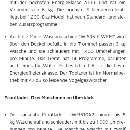
mit der höchs­ten Ener­gie­klas­se A+++ und hat ein
Volu­men von 6 kg. Die höchs­te Schleu­der­dreh­zahl
liegt bei 1.200. Das Modell hat neun Stan­dard- und sie­
ben Zusatzprogramme.
Auch die Mie­le-Wasch­ma­schi­ne “W 695 F WPM“ wird
über den Deckel befüllt. In die Trom­mel pas­sen 6 kg
Wäsche und sie schleu­dert mit 1.400 Umdre­hun­gen
pro Minu­te. Das Gerät hat 14 Pro­gram­me, dar­un­ter
auch eines für Wol­le. Es besitzt mit A+++ die bes­te
Ener­gie­ef­fi­zi­enz­klas­se. Der Top­la­der ist im Nor­mal­be­
trieb mit 47 dB so lei­se wie Vogelgezwitscher.
Front­la­der: Drei Maschi­nen im Überblick
Der Han­sea­tic-Front­la­der “HWM510A2“ nimmt bis 5
kg Wäsche auf und schleu­dert mit bis zu 1.000 Umdre­
hun­gen pro Minu­te. Die Maschi­ne wäscht mit zwölf