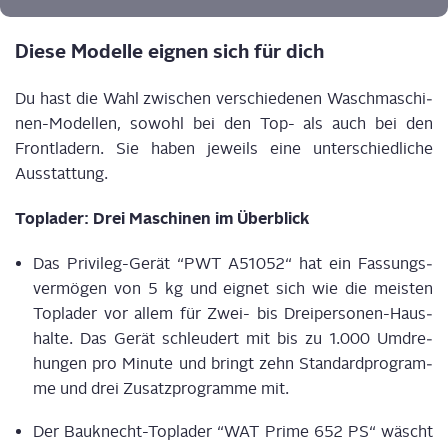
Die­se Model­le eig­nen sich für dich
Du hast die Wahl zwi­schen ver­schie­de­nen Wasch­ma­schi­
nen-Model­len, sowohl bei den Top- als auch bei den
Front­la­dern. Sie haben jeweils eine unter­schied­li­che
Ausstattung.
Top­la­der: Drei Maschi­nen im Überblick
Das Pri­vi­leg-Gerät “PWT A51052“ hat ein Fas­sungs­
ver­mö­gen von 5 kg und eig­net sich wie die meis­ten
Top­la­der vor allem für Zwei- bis Drei­per­so­nen-Haus­
hal­te. Das Gerät schleu­dert mit bis zu 1.000 Umdre­
hun­gen pro Minu­te und bringt zehn Stan­dard­pro­gram­
me und drei Zusatz­pro­gram­me mit.
Der Bau­knecht-Top­la­der “WAT Prime 652 PS“ wäscht