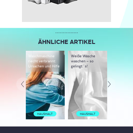
ÄHNLICHE ARTIKEL
Waschmaschine
Weiße Wäsche
Waschmasc
riecht verbrannt:
waschen – so
stinkt: Grü
Ursachen und Hilfe
gelingt´s!
mögliche L
HAUSHALT
HAUSHALT
HAUSH