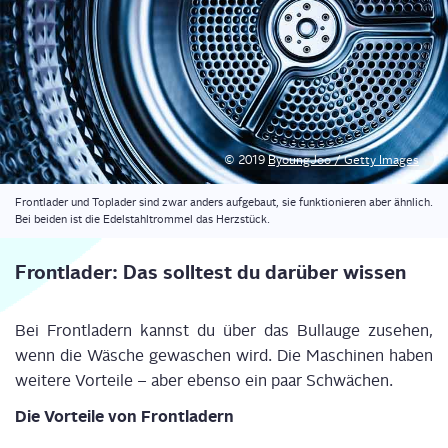
© 2019
Byoung­Joo / Get­ty Images
Front­la­der und Top­la­der sind zwar anders auf­ge­baut, sie funk­tio­nie­ren aber ähn­lich.
Bei bei­den ist die Edel­stahl­trom­mel das Herzstück.
Front­la­der: Das soll­test du dar­über wissen
Bei Front­la­dern kannst du über das Bull­au­ge zuse­hen,
wenn die Wäsche gewa­schen wird. Die Maschi­nen haben
wei­te­re Vor­tei­le – aber eben­so ein paar Schwächen.
Die Vor­tei­le von Frontladern