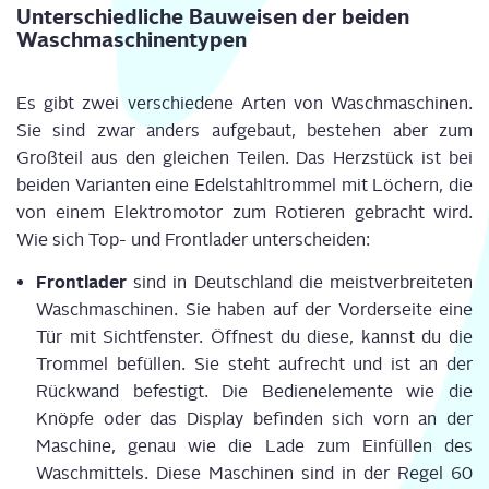
Unter­schied­li­che Bau­wei­sen der bei­den
Waschmaschinentypen
Es gibt zwei ver­schie­de­ne Arten von Wasch­ma­schi­nen.
Sie sind zwar anders auf­ge­baut, bestehen aber zum
Groß­teil aus den glei­chen Tei­len. Das Herz­stück ist bei
bei­den Vari­an­ten eine Edel­stahl­trom­mel mit Löchern, die
von einem Elek­tro­mo­tor zum Rotie­ren gebracht wird.
Wie sich Top- und Front­la­der unterscheiden:
Front­la­der
sind in Deutsch­land die meist­ver­brei­te­ten
Wasch­ma­schi­nen. Sie haben auf der Vor­der­sei­te eine
Tür mit Sicht­fens­ter. Öff­nest du die­se, kannst du die
Trom­mel befül­len. Sie steht auf­recht und ist an der
Rück­wand befes­tigt. Die Bedien­ele­men­te wie die
Knöp­fe oder das Dis­play befin­den sich vorn an der
Maschi­ne, genau wie die Lade zum Ein­fül­len des
Wasch­mit­tels. Die­se Maschi­nen sind in der Regel 60