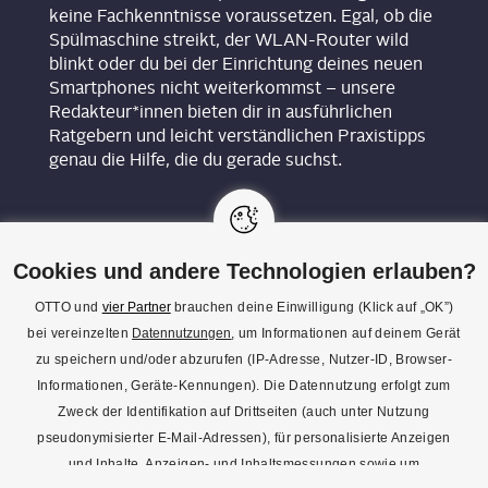
keine Fachkenntnisse voraussetzen. Egal, ob die
Spülmaschine streikt, der WLAN-Router wild
blinkt oder du bei der Einrichtung deines neuen
Smartphones nicht weiterkommst – unsere
Redakteur*innen bieten dir in ausführlichen
Ratgebern und leicht verständlichen Praxistipps
genau die Hilfe, die du gerade suchst.
Cookies und andere Technologien erlauben?
OTTO und
vier Partner
brauchen deine Einwilligung (Klick auf „OK”)
bei vereinzelten
Datennutzungen
, um Informationen auf deinem Gerät
KON­TAKT
zu speichern und/oder abzurufen (IP-Adresse, Nutzer-ID, Browser-
Informationen, Geräte-Kennungen). Die Datennutzung erfolgt zum
REDAK­TI­ON
Zweck der Identifikation auf Drittseiten (auch unter Nutzung
IMPRES­SUM
pseudonymisierter E-Mail-Adressen), für personalisierte Anzeigen
und Inhalte, Anzeigen- und Inhaltsmessungen sowie um
DATENSCHUTZ