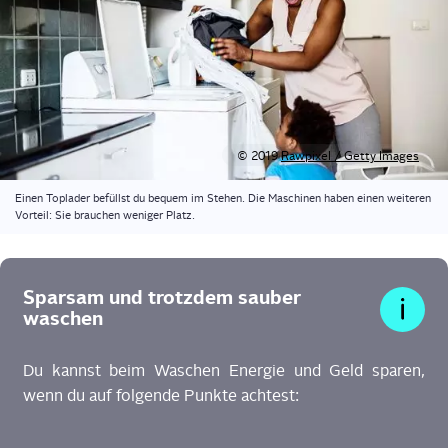
© 2019
Raw­pi­xel / Get­ty Images
Einen Top­la­der befüllst du bequem im Ste­hen. Die Maschi­nen haben einen wei­te­ren
Vor­teil: Sie brau­chen weni­ger Platz.
Spar­sam und trotz­dem sau­ber
waschen
Du kannst beim Waschen Ener­gie und Geld spa­ren,
wenn du auf fol­gen­de Punk­te achtest: