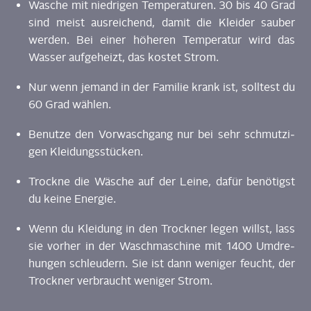
Wasche mit nied­ri­gen Tem­pe­ra­tu­ren. 30 bis 40 Grad
sind meist aus­rei­chend, damit die Klei­der sau­ber
wer­den. Bei einer höhe­ren Tem­pe­ra­tur wird das
Was­ser auf­ge­heizt, das kos­tet Strom.
Nur wenn jemand in der Fami­lie krank ist, soll­test du
60 Grad wählen.
Benut­ze den Vor­wasch­gang nur bei sehr schmut­zi­
gen Kleidungsstücken.
Trock­ne die Wäsche auf der Lei­ne, dafür benö­tigst
du kei­ne Energie.
Wenn du Klei­dung in den Trock­ner legen willst, lass
sie vor­her in der Wasch­ma­schi­ne mit 1400 Umdre­
hun­gen schleu­dern. Sie ist dann weni­ger feucht, der
Trock­ner ver­braucht weni­ger Strom.