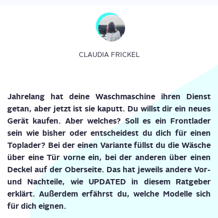
CLAUDIA FRICKEL
Jah­re­lang hat dei­ne Wasch­ma­schi­ne ihren Dienst
getan, aber jetzt ist sie kaputt. Du willst dir ein neu­es
Gerät kau­fen. Aber wel­ches? Soll es ein Front­la­der
sein wie bis­her oder ent­schei­dest du dich für einen
Top­la­der? Bei der einen Vari­an­te füllst du die Wäsche
über eine Tür vor­ne ein, bei der ande­ren über einen
Deckel auf der Ober­sei­te. Das hat jeweils ande­re Vor-
und Nach­tei­le, wie UPDATED in die­sem Rat­ge­ber
erklärt. Außer­dem erfährst du, wel­che Model­le sich
für dich eignen.