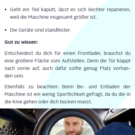
Geht ein Teil kaputt, lässt es sich leich­ter repa­rie­ren,
weil die Maschi­ne ins­ge­samt grö­ßer ist.
Die Gerä­te sind standfester.
Gut zu wissen:
Ent­schei­dest du dich für einen Front­la­der, brauchst du
eine grö­ße­re Flä­che zum Auf­stel­len. Denn die Tür klappt
nach vor­ne auf, auch dafür soll­te genug Platz vor­han­
den sein.
Eben­falls zu beach­ten: Beim Be- und Ent­la­den der
Maschi­ne ist ein wenig Sport­lich­keit gefragt, da du die in
die Knie gehen oder dich bücken musst.