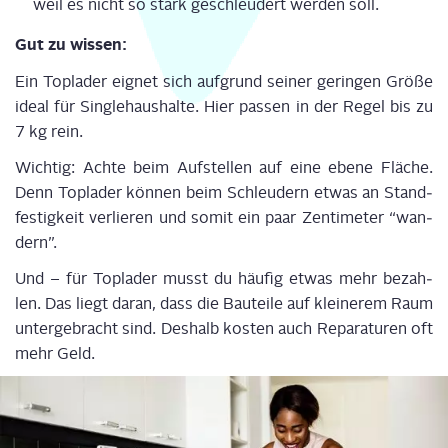
weil es nicht so stark geschleu­dert wer­den soll.
Gut zu wissen:
Ein Top­la­der eig­net sich auf­grund sei­ner gerin­gen Grö­ße
ide­al für Sin­gle­haus­hal­te. Hier pas­sen in der Regel bis zu
7 kg rein.
Wich­tig: Ach­te beim Auf­stel­len auf eine ebe­ne Flä­che.
Denn Top­la­der kön­nen beim Schleu­dern etwas an Stand­
fes­tig­keit ver­lie­ren und somit ein paar Zen­ti­me­ter “wan­
dern”.
Und – für Top­la­der musst du häu­fig etwas mehr bezah­
len. Das liegt dar­an, dass die Bau­tei­le auf klei­ne­rem Raum
unter­ge­bracht sind. Des­halb kos­ten auch Repa­ra­tu­ren oft
mehr Geld.