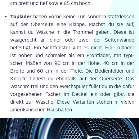
cm breit und tief sowie 85 cm hoch.
Top­la­der
haben vor­ne kei­ne Tür, son­dern statt­des­sen
auf der Ober­sei­te eine Klap­pe. Machst du sie auf,
kannst du Wäsche in die Trom­mel geben. Die­se ist
waa­ge­recht an einer oder zwei der Sei­ten­wän­de
befes­tigt. Ein Sicht­fens­ter gibt es nicht. Ein Top­la­der
ist höher und schma­ler als ein Front­la­der, mit typi­
schen Maßen von 90 cm in der Höhe, 40 cm in der
Brei­te und 60 cm in der Tie­fe. Die Bedien­fel­der und
Knöp­fe fin­dest du eben­falls auf der Ober­sei­te. Das
Wasch­mit­tel und den Weich­spü­ler füllst du in die dafür
vor­ge­se­he­nen Fächer im Deckel ein oder gibst sie
direkt zur Wäsche. Die­se Vari­an­ten ste­hen in vie­len
ame­ri­ka­ni­schen Haushalten.