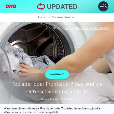
Toggle
naviga
Haus und Garten
/
Haushalt
© 2019
Yana Tikhonova / Getty Images
HAUSHALT
Top­la­der oder Front­la­der? Das sind die
Unter­schie­de und Vorteile
Claudia
Frickel
-
28.10.2019
Waschmaschinen gibt es als Frontlader oder Toplader. Je nachdem wird die
Wäsche von vorn oder von oben eingefüllt.