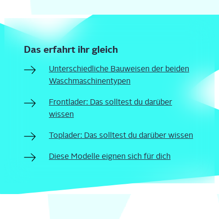
Das erfahrt ihr gleich
Unter­schied­li­che Bau­wei­sen der bei­den
Waschmaschinentypen
Front­la­der: Das soll­test du dar­über
wissen
Top­la­der: Das soll­test du dar­über wissen
Die­se Model­le eig­nen sich für dich