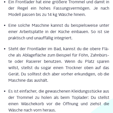
Ein Front­la­der hat eine grö­ße­re Trom­mel und damit in
der Regel ein hohes Fas­sungs­ver­mö­gen. Je nach
Modell pas­sen bis zu 14 kg Wäsche hinein.
Eine sol­che Maschi­ne kannst du bei­spiels­wei­se unter
einer Arbeits­plat­te in der Küche ein­bau­en. So ist sie
prak­tisch und unauf­fäl­lig integriert.
Steht der Front­la­der im Bad, kannst du die obe­re Flä­
che als Abla­ge­flä­che zum Bei­spiel für Föhn, Zahn­bürs­
te oder Rasie­rer benut­zen. Wenn du Platz spa­ren
willst, stellst du sogar einen Trock­ner oben auf das
Gerät. Du soll­test dich aber vor­her erkun­di­gen, ob die
Maschi­ne das aushält.
Es ist ein­fa­cher, die gewa­sche­nen Klei­dungs­stü­cke aus
der Trom­mel zu holen als beim Top­la­der: Du stellst
einen Wäsche­korb vor die Öff­nung und ziehst die
Wäsche nach vorn heraus.