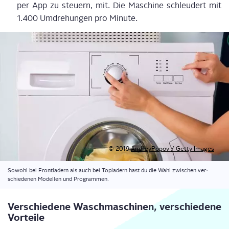
per App zu steu­ern, mit. Die Maschi­ne schleu­dert mit
1.400 Umdre­hun­gen pro Minute.
© 2019
Andrey­Po­pov / Get­ty Images
Sowohl bei Front­la­dern als auch bei Top­la­dern hast du die Wahl zwi­schen ver­
schie­de­nen Model­len und Programmen.
Ver­schie­de­ne Wasch­ma­schi­nen, ver­schie­de­ne
Vorteile