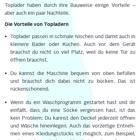
Top­la­der haben durch ihre Bau­wei­se eini­ge Vor­tei­le –
aber auch ein paar Nachteile.
Die Vor­tei­le von Topladern
Top­la­der pas­sen in schma­le Nischen und damit auch in
klei­ne­re Bäder oder Küchen. Auch vor dem Gerät
brauchst du nicht so viel Platz, weil du kei­ne Tür zu
öff­nen brauchst.
Du kannst die Maschi­ne bequem von oben befül­len
und brauchst dich dabei nicht zu bücken. Das ist
rückenschonend.
Wenn du ein Wasch­pro­gramm gestar­tet hast und dir
ein­fällt, dass du eine Socke ver­ges­sen hast, ist das
kein Pro­blem: Du kannst den Deckel jeder­zeit öff­nen
und Wäsche hin­ein­le­gen. Auch das vor­zei­ti­ge Ent­neh­
men eines Klei­dungs­stücks ist mög­lich, zum Bei­spiel,