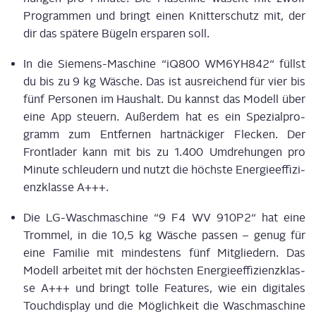
Pro­gram­men und bringt einen Knit­ter­schutz mit, der
dir das spä­te­re Bügeln erspa­ren soll.
In die Sie­mens-Maschi­ne “iQ800 WM6YH842“ füllst
du bis zu 9 kg Wäsche. Das ist aus­rei­chend für vier bis
fünf Per­so­nen im Haus­halt. Du kannst das Modell über
eine App steu­ern. Außer­dem hat es ein Spe­zi­al­pro­
gramm zum Ent­fer­nen hart­nä­cki­ger Fle­cken. Der
Front­la­der kann mit bis zu 1.400 Umdre­hun­gen pro
Minu­te schleu­dern und nutzt die höchs­te Ener­gie­ef­fi­zi­
enz­klas­se A+++.
Die LG-Wasch­ma­schi­ne “9 F4 WV 910P2“ hat eine
Trom­mel, in die 10,5 kg Wäsche pas­sen – genug für
eine Fami­lie mit min­des­tens fünf Mit­glie­dern. Das
Modell arbei­tet mit der höchs­ten Ener­gie­ef­fi­zi­enz­klas­
se A+++ und bringt tol­le Fea­tures, wie ein digi­ta­les
Touch­dis­play und die Mög­lich­keit die Wasch­ma­schi­ne