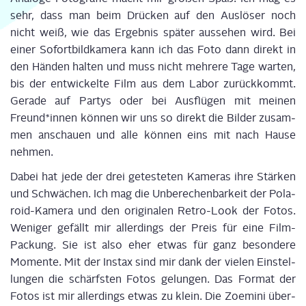
sehr, dass man beim Drü­cken auf den Aus­lö­ser noch
nicht weiß, wie das Ergeb­nis spä­ter aus­se­hen wird. Bei
einer Sofort­bild­ka­me­ra kann ich das Foto dann direkt in
den Hän­den hal­ten und muss nicht meh­re­re Tage war­ten,
bis der ent­wi­ckel­te Film aus dem Labor zurück­kommt.
Gera­de auf Par­tys oder bei Aus­flü­gen mit mei­nen
Freund*innen kön­nen wir uns so direkt die Bil­der zusam­
men anschau­en und alle kön­nen eins mit nach Hau­se
neh­men.
Dabei hat jede der drei getes­te­ten Kame­ras ihre Stär­ken
und Schwä­chen. Ich mag die Unbe­re­chen­bar­keit der Pola­
roid-Kame­ra und den ori­gi­na­len Retro-Look der Fotos.
Weni­ger gefällt mir aller­dings der Preis für eine Film-
Packung. Sie ist also eher etwas für ganz beson­de­re
Momen­te. Mit der Ins­tax sind mir dank der vie­len Ein­stel­
lun­gen die schärfs­ten Fotos gelun­gen. Das For­mat der
Fotos ist mir aller­dings etwas zu klein. Die Zoe­mi­ni über­