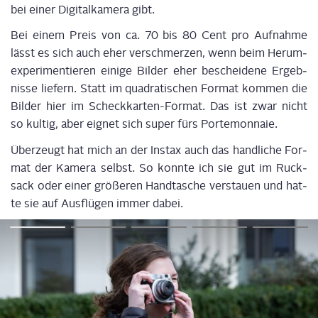
bei einer Digi­tal­ka­me­ra gibt.
Bei einem Preis von ca. 70 bis 80 Cent pro Auf­nah­me
lässt es sich auch eher ver­schmer­zen, wenn beim Her­um­
ex­pe­ri­men­tie­ren eini­ge Bil­der eher beschei­de­ne Ergeb­
nis­se lie­fern. Statt im qua­dra­ti­schen For­mat kom­men die
Bil­der hier im Scheck­kar­ten-For­mat. Das ist zwar nicht
so kul­tig, aber eig­net sich super fürs Portemonnaie.
Über­zeugt hat mich an der Ins­tax auch das hand­li­che For­
mat der Kame­ra selbst. So konn­te ich sie gut im Ruck­
sack oder einer grö­ße­ren Hand­ta­sche ver­stau­en und hat­
te sie auf Aus­flü­gen immer dabei.