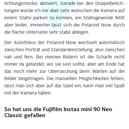
lich­tungs­mo­dus akti­viert. Gera­de bei den Dop­pel­be­lich­
tun­gen wür­de ich mir aber sehr wün­schen die Kame­ra auf
einem Sta­tiv par­ken zu kön­nen, ein Sta­tiv­ge­win­de fehlt
aber lei­der. Immer­hin lässt sich die Pola­roid Now durch
die fla­che Unter­sei­te sehr sta­bil ablegen.
Der Auto­fo­kus der Pola­roid Now wech­selt auto­ma­tisch
zwi­schen Por­trät und Stan­dard­ein­stel­lung, also zwi­schen
nah und fern. Bei mei­nen Bil­dern ist die Schär­fe nicht
immer da gelan­det, wo sie sein soll­te, aber am Ende hat
das noch mehr zur Über­ra­schung beim War­ten auf die
Bil­der bei­getra­gen. Die manu­el­len Mög­lich­kei­ten feh­len,
lässt man sich aber auf das Spiel ein, kann man viel Spaß
mit der Kame­ra haben.
So hat uns die Fuji­film Ins­tax mini 90 Neo
Clas­sic gefallen