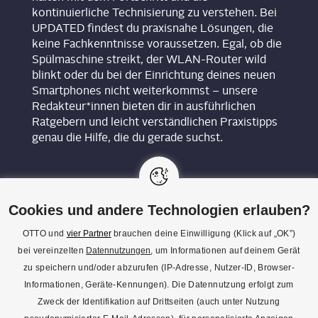
kontinuierliche Technisierung zu verstehen. Bei
UPDATED findest du praxisnahe Lösungen, die
keine Fachkenntnisse voraussetzen. Egal, ob die
Spülmaschine streikt, der WLAN-Router wild
blinkt oder du bei der Einrichtung deines neuen
Smartphones nicht weiterkommst – unsere
Redakteur*innen bieten dir in ausführlichen
Ratgebern und leicht verständlichen Praxistipps
genau die Hilfe, die du gerade suchst.
Cookies und andere Technologien erlauben?
OTTO und
vier Partner
brauchen deine Einwilligung (Klick auf „OK”)
bei vereinzelten
Datennutzungen
, um Informationen auf deinem Gerät
KON­TAKT
zu speichern und/oder abzurufen (IP-Adresse, Nutzer-ID, Browser-
Informationen, Geräte-Kennungen). Die Datennutzung erfolgt zum
REDAK­TI­ON
Zweck der Identifikation auf Drittseiten (auch unter Nutzung
IMPRES­SUM