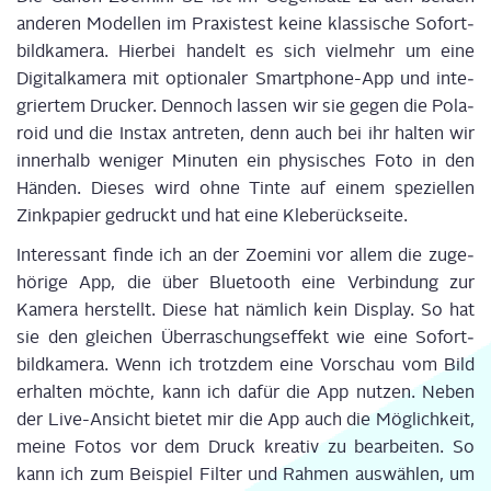
ande­ren Model­len im Pra­xis­test kei­ne klas­si­sche Sofort­
bild­ka­me­ra. Hier­bei han­delt es sich viel­mehr um eine
Digi­tal­ka­me­ra mit optio­na­ler Smart­phone-App und inte­
grier­tem Dru­cker. Den­noch las­sen wir sie gegen die Pola­
roid und die Ins­tax antre­ten, denn auch bei ihr hal­ten wir
inner­halb weni­ger Minu­ten ein phy­si­sches Foto in den
Hän­den. Die­ses wird ohne Tin­te auf einem spe­zi­el­len
Zink­pa­pier gedruckt und hat eine Kleberückseite.
Inter­es­sant fin­de ich an der Zoe­mi­ni vor allem die zuge­
hö­ri­ge App, die über Blue­tooth eine Ver­bin­dung zur
Kame­ra her­stellt. Die­se hat näm­lich kein Dis­play. So hat
sie den glei­chen Über­ra­schungs­ef­fekt wie eine Sofort­
bild­ka­me­ra. Wenn ich trotz­dem eine Vor­schau vom Bild
erhal­ten möch­te, kann ich dafür die App nut­zen. Neben
der Live-Ansicht bie­tet mir die App auch die Mög­lich­keit,
mei­ne Fotos vor dem Druck krea­tiv zu bear­bei­ten. So
kann ich zum Bei­spiel Fil­ter und Rah­men aus­wäh­len, um