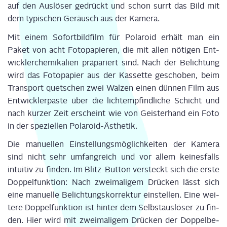
auf den Aus­lö­ser gedrückt und schon surrt das Bild mit
dem typi­schen Geräusch aus der Kamera.
Mit einem Sofort­bild­film für Pola­roid erhält man ein
Paket von acht Foto­pa­pie­ren, die mit allen nöti­gen Ent­
wick­ler­che­mi­ka­li­en prä­pa­riert sind. Nach der Belich­tung
wird das Foto­pa­pier aus der Kas­set­te gescho­ben, beim
Trans­port quet­schen zwei Wal­zen einen dün­nen Film aus
Ent­wick­ler­pas­te über die licht­emp­find­li­che Schicht und
nach kur­zer Zeit erscheint wie von Geis­ter­hand ein Foto
in der spe­zi­el­len Pola­roid-Ästhe­tik.
Die manu­el­len Ein­stel­lungs­mög­lich­kei­ten der Kame­ra
sind nicht sehr umfang­reich und vor allem kei­nes­falls
intui­tiv zu fin­den. Im Blitz-But­ton ver­steckt sich die ers­te
Dop­pel­funk­ti­on: Nach zwei­ma­li­gem Drü­cken lässt sich
eine manu­el­le Belich­tungs­kor­rek­tur ein­stel­len. Eine wei­
te­re Dop­pel­funk­ti­on ist hin­ter dem Selbst­aus­lö­ser zu fin­
den. Hier wird mit zwei­ma­li­gem Drü­cken der Dop­pel­be­