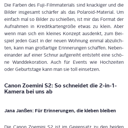
Die Far­ben des Fuji-Film­ma­te­ri­als sind kna­cki­ger und die
Bil­der ins­ge­samt schär­fer als das Pola­roid-Mate­ri­al. Um
ein­fach mal so Bil­der zu schie­ßen, ist mir das For­mat der
Auf­nah­men in Kre­dit­kar­ten­grö­ße etwas zu klein. Aber
wenn man sich ein klei­nes Kon­zept aus­denkt, zum Bei­
spiel jeden Gast in der neu­en Woh­nung ein­mal abzu­lich­
ten, kann man groß­ar­ti­ge Erin­ne­run­gen schaf­fen. Neben­
ein­an­der auf einer Schnur auf­ge­reiht ent­steht eine schö­
ne Wand­de­ko­ra­ti­on. Auch für Events wie Hoch­zei­ten
oder Geburts­ta­ge kann man sie toll einsetzen.
Canon Zoe­mi­ni S2: So schnei­det die 2‑in-1-
Kame­ra bei uns ab
Jana Jan­ßen: Für Erin­ne­run­gen, die kle­ben bleiben
Die Canon Zoe­mi­ni S2 ist im Gegen­satz zu den bei­den