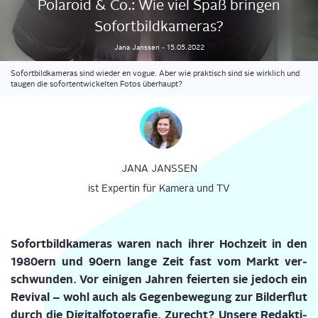
Pola­roid & Co.: Wie viel Spaß brin­gen
Sofortbildkameras?
Jana
Janssen
-
15.05.2022
Sofortbildkameras sind wieder en vogue. Aber wie praktisch sind sie wirklich und
taugen die sofortentwickelten Fotos überhaupt?
JANA JANSSEN
ist Expertin für Kamera und TV
Sofort­bild­ka­me­ras waren nach ihrer Hoch­zeit in den
1980ern und 90ern
lan­ge Zeit fast vom Markt ver­
schwun­den. Vor eini­gen Jah­ren fei­er­ten sie jedoch
ein
Revi­val
– wohl auch als Gegen­be­we­gung zur Bil­der­flut
durch die Digi­tal­fo­to­gra­fie. Zurecht?
Unse­re Redak­ti­