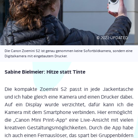
© 2022 UPDATED
Die Canon Zoe­mi­ni S2 ist genau genom­men kei­ne Sofort­bild­ka­me­ra, son­dern eine
Digi­tal­ka­me­ra mit ein­ge­bau­tem Drucker.
Sabi­ne Biel­mei­er: Hit­ze statt Tinte
Die kom­pak­te Zoe­mi­ni S2 passt in jede Jacken­ta­sche
und ich habe gleich eine Kame­ra und einen Dru­cker dabei.
Auf ein Dis­play wur­de ver­zich­tet, dafür kann ich die
Kame­ra mit dem Smart­phone ver­bin­den. Hier ermög­licht
die „Canon Mini Print-App“ eine Live-Ansicht mit vie­len
krea­ti­ven Gestal­tungs­mög­lich­kei­ten. Durch die App habe
ich auch einen Fern­aus­lö­ser, das spart bei Grup­pen­bil­dern