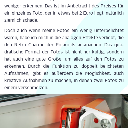
weni­ger erken­nen. Das ist im Anbe­tracht des Prei­ses für
ein ein­zel­nes Foto, der in etwas bei 2 Euro liegt, natür­lich
ziem­lich schade.
Doch auch wenn mei­ne Fotos ein wenig unter­be­lich­tet
waren, habe ich mich in die ana­lo­gen Effek­te ver­liebt, die
den Retro-Charme der Pola­roids aus­ma­chen. Das qua­
dra­ti­sche For­mat der Fotos ist nicht nur kul­tig, son­dern
hat auch eine gute Grö­ße, um alles auf den Fotos zu
erken­nen. Durch die Funk­ti­on zu dop­pelt belich­te­ten
Auf­nah­men, gibt es außer­dem die Mög­lich­keit, auch
krea­ti­ve Auf­nah­men zu machen, in denen zwei Fotos zu
einem verschmelzen.