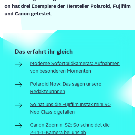
on hat drei Exem­pla­re der Her­stel­ler Pola­roid,
Fuji­film
und Canon getes­tet.
Das erfahrt ihr gleich
Moder­ne Sofort­bild­ka­me­ras: Auf­nah­men
von beson­de­ren Momenten
Pola­roid Now: Das sagen unse­re
Redakteurinnen
So hat uns die Fuji­film Ins­tax mini 90
Neo Clas­sic gefallen
Canon Zoe­mi­ni S2: So schnei­det die
2‑in-1-Kame­ra bei uns ab