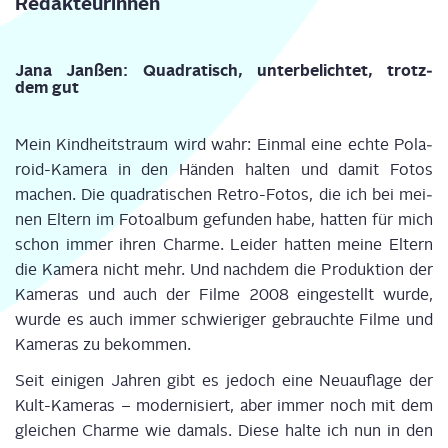
Redakteurinnen
Jana Jan­ßen: Qua­dra­tisch, unter­be­lich­tet, trotz­
dem gut
Mein Kind­heits­traum wird wahr: Ein­mal eine ech­te Pola­
roid-Kame­ra in den Hän­den hal­ten und damit Fotos
machen. Die qua­dra­ti­schen Retro-Fotos, die ich bei mei­
nen Eltern im Foto­al­bum gefun­den habe, hat­ten für mich
schon immer ihren Charme. Lei­der hat­ten mei­ne Eltern
die Kame­ra nicht mehr. Und nach­dem die Pro­duk­ti­on der
Kame­ras und auch der Fil­me 2008 ein­ge­stellt wur­de,
wur­de es auch immer schwie­ri­ger gebrauch­te Fil­me und
Kame­ras zu bekom­men.
Seit eini­gen Jah­ren gibt es jedoch eine Neu­auf­la­ge der
Kult-Kame­ras – moder­ni­siert, aber immer noch mit dem
glei­chen Charme wie damals. Die­se hal­te ich nun in den