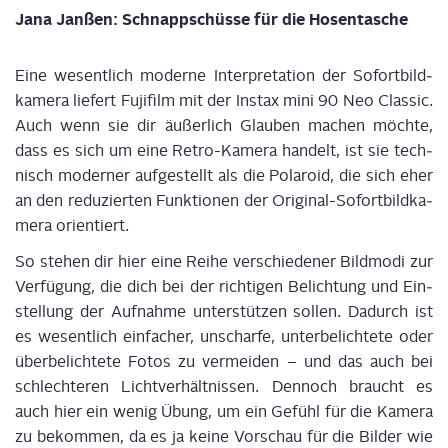
Jana Jan­ßen: Schnapp­schüs­se für die Hosentasche
Eine wesent­lich moder­ne Inter­pre­ta­ti­on der Sofort­bild­
ka­me­ra lie­fert Fuji­film mit der Ins­tax mini 90 Neo Clas­sic.
Auch wenn sie dir äußer­lich Glau­ben machen möch­te,
dass es sich um eine Retro-Kame­ra han­delt, ist sie tech­
nisch moder­ner auf­ge­stellt als die Pola­roid, die sich eher
an den redu­zier­ten Funk­tio­nen der Ori­gi­nal-Sofort­bild­ka­
me­ra orientiert.
So ste­hen dir hier eine Rei­he ver­schie­de­ner Bild­mo­di zur
Ver­fü­gung, die dich bei der rich­ti­gen Belich­tung und Ein­
stel­lung der Auf­nah­me unter­stüt­zen sol­len. Dadurch ist
es wesent­lich ein­fa­cher, unschar­fe, unter­be­lich­te­te oder
über­be­lich­te­te Fotos zu ver­mei­den – und das auch bei
schlech­te­ren Licht­ver­hält­nis­sen. Den­noch braucht es
auch hier ein wenig Übung, um ein Gefühl für die Kame­ra
zu bekom­men, da es ja kei­ne Vor­schau für die Bil­der wie