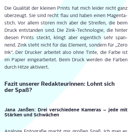
Die Qua­li­tät der klei­nen Prints hat mich lei­der nicht ganz
über­zeugt. Sie sind recht flau und haben einen Magen­ta­
stich. Vor allem stö­ren mich aber die Strei­fen, die beim
Druck ent­stan­den sind. Die Zink-Tech­no­lo­gie, die hin­ter
die­sen Prints steckt, klingt aber eigent­lich sehr span­
nend. Zink steht nicht für das Ele­ment, son­dern für „Zero
Ink“. Der Dru­cker arbei­tet also ohne Tin­te, die Far­be ist
im Papier ein­ge­ar­bei­tet. Beim Druck wer­den die Far­ben
durch Hit­ze aktiviert.
Fazit unse­rer Redak­teu­rin­nen: Lohnt sich
der Spaß?
Jana Jan­ßen: Drei ver­schie­de­ne Kame­ras – jede mit
Stär­ken und Schwächen
Ana­lo­ge Foto­gra­fie macht mir gro­ßen Spaß. Ich mag es