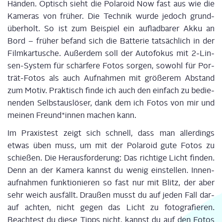
Hän­den. Optisch sieht die Pola­roid Now fast aus wie die
Kame­ras von frü­her. Die Tech­nik wur­de jedoch grund­
über­holt. So ist zum Bei­spiel ein auf­lad­ba­rer Akku an
Bord – frü­her befand sich die Bat­te­rie tat­säch­lich in der
Film­kar­tu­sche. Außer­dem soll der Auto­fo­kus mit 2‑Lin­
sen-Sys­tem für schär­fe­re Fotos sor­gen, sowohl für Por­
trät-Fotos als auch Auf­nah­men mit grö­ße­rem Abstand
zum Motiv. Prak­tisch fin­de ich auch den ein­fach zu bedie­
nen­den Selbst­aus­lö­ser, dank dem ich Fotos von mir und
mei­nen Freund*innen machen kann.
Im Pra­xis­test zeigt sich schnell, dass man aller­dings
etwas üben muss, um mit der Pola­roid gute Fotos zu
schie­ßen. Die Her­aus­for­de­rung: Das rich­ti­ge Licht fin­den.
Denn an der Kame­ra kannst du wenig ein­stel­len. Innen­
auf­nah­men funk­tio­nie­ren so fast nur mit Blitz, der aber
sehr weich aus­fällt. Drau­ßen musst du auf jeden Fall dar­
auf ach­ten, nicht gegen das Licht zu foto­gra­fie­ren.
Beach­test du die­se Tipps nicht, kannst du auf den Fotos