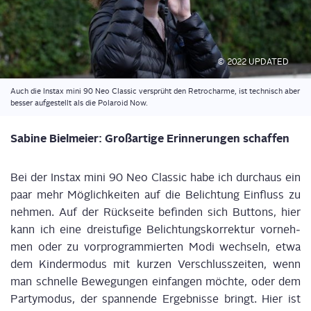
© 2022 UPDATED
Auch die Ins­tax mini 90 Neo Clas­sic ver­sprüht den Retro­char­me, ist tech­nisch aber
bes­ser auf­ge­stellt als die Pola­roid Now.
Sabi­ne Biel­mei­er: Groß­ar­ti­ge Erin­ne­run­gen schaffen
Bei der Ins­tax mini 90 Neo Clas­sic habe ich durch­aus ein
paar mehr Mög­lich­kei­ten auf die Belich­tung Ein­fluss zu
neh­men. Auf der Rück­sei­te befin­den sich But­tons, hier
kann ich eine drei­stu­fi­ge Belich­tungs­kor­rek­tur vor­neh­
men oder zu vor­pro­gram­mier­ten Modi wech­seln, etwa
dem Kin­der­mo­dus mit kur­zen Ver­schluss­zei­ten, wenn
man schnel­le Bewe­gun­gen ein­fan­gen möch­te, oder dem
Par­ty­mo­dus, der span­nen­de Ergeb­nis­se bringt. Hier ist