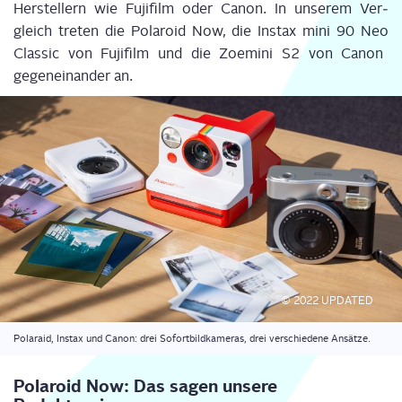
Her­stel­lern wie
Fuji­film
oder Canon.
In unse­rem Ver­
gleich tre­ten
die
Pola­roid
Now
, die
Ins­tax
mini 90
Neo
Clas­sic von
Fuji­film
und die
Zoe­mi­ni
S2 von Canon
gegen­ein­an­der an
.
© 2022 UPDATED
Pola­raid, Ins­tax und Canon: drei Sofort­bild­ka­me­ras, drei ver­schie­de­ne Ansätze.
Pola­roid Now: Das sagen unse­re