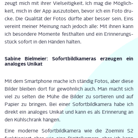
zeugt mich mit ihrer Viel­sei­tig­keit. Ich mag die Mög­lich­
keit, mich in der App aus­zu­to­ben, bevor ich ein Foto dru­
cke. Die Qua­li­tät der Fotos dürf­te aber bes­ser sein. Eins
ver­eint mei­ner Mei­nung nach jedoch alle: Mit ihnen kann
ich beson­de­re Momen­te fest­hal­ten und ein Erin­ne­rungs­
stück sofort in den Hän­den halten.
Sabi­ne Biel­mei­er: Sofort­bild­ka­me­ras erzeu­gen ein
ana­lo­ges Unikat
Mit dem Smart­phone mache ich stän­dig Fotos, aber die­se
Bil­der blei­ben dort für gewöhn­lich auch. Man macht sich
viel zu sel­ten die Mühe die Bil­der zu sor­tie­ren und auf
Papier zu brin­gen. Bei einer Sofort­bild­ka­me­ra habe ich
direkt ein ana­lo­ges Uni­kat und kann es als Erin­ne­rung an
den Kühl­schrank hängen.
Eine moder­ne Sofort­bild­ka­me­ra wie die Zoe­mi­ni S2