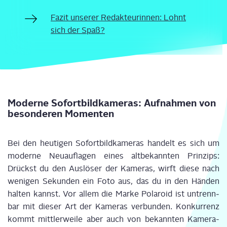
Fazit unse­rer Redak­teu­rin­nen: Lohnt
sich der Spaß?
Moder­ne Sofort­bild­ka­me­ras: Auf­nah­men von
beson­de­ren Momenten
Bei den heu­ti­gen Sofort­bild­ka­me­ras han­delt es sich um
moder­ne Neu­auf­la­gen eines alt­be­kann­ten Prin­zips:
Drückst du den Aus­lö­ser der Kame­ras,
wirft die­se nach
weni­gen Sekun­den ein Foto aus, das du in den Hän­den
hal­ten kannst. Vor allem die Mar­ke Pola­roid ist untrenn­
bar mit die­ser Art der Kame­ras ver­bun­den. Kon­kur­renz
kommt mitt­ler­wei­le aber auch von bekann­ten Kame­ra-