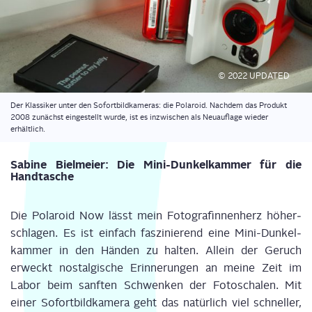
© 2022 UPDATED
Der Klas­si­ker unter den Sofort­bild­ka­me­ras: die Pola­roid. Nach­dem das Pro­dukt
2008 zunächst ein­ge­stellt wur­de, ist es inzwi­schen als Neu­auf­la­ge wie­der
erhältlich.
Sabi­ne Biel­mei­er: Die Mini-Dun­kel­kam­mer für die
Handtasche
Die Pola­roid Now lässt mein Foto­gra­fin­nen­herz höher­
schla­gen. Es ist ein­fach fas­zi­nie­rend eine Mini-Dun­kel­
kam­mer in den Hän­den zu hal­ten. Allein der Geruch
erweckt nost­al­gi­sche Erin­ne­run­gen an mei­ne Zeit im
Labor beim sanf­ten Schwen­ken der Foto­scha­len. Mit
einer Sofort­bild­ka­me­ra geht das natür­lich viel schnel­ler,