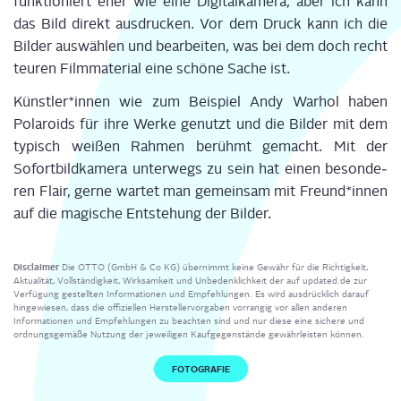
funk­tio­niert eher wie eine Digi­tal­ka­me­ra, aber ich kann
das Bild direkt aus­dru­cken. Vor dem Druck kann ich die
Bil­der aus­wäh­len und bear­bei­ten, was bei dem doch recht
teu­ren Film­ma­te­ri­al eine schö­ne Sache ist.
Künstler*innen wie zum Bei­spiel Andy War­hol haben
Pola­roids für ihre Wer­ke genutzt und die Bil­der mit dem
typisch wei­ßen Rah­men berühmt gemacht. Mit der
Sofort­bild­ka­me­ra unter­wegs zu sein hat einen beson­de­
ren Flair, ger­ne war­tet man gemein­sam mit Freund*innen
auf die magi­sche Ent­ste­hung der Bilder.
Disclaimer
Die OTTO (GmbH & Co KG) übernimmt keine Gewähr für die Richtigkeit,
Aktualität, Vollständigkeit, Wirksamkeit und Unbedenklichkeit der auf updated.de zur
Verfügung gestellten Informationen und Empfehlungen. Es wird ausdrücklich darauf
hingewiesen, dass die offiziellen Herstellervorgaben vorrangig vor allen anderen
Informationen und Empfehlungen zu beachten sind und nur diese eine sichere und
ordnungsgemäße Nutzung der jeweiligen Kaufgegenstände gewährleisten können.
FOTOGRAFIE