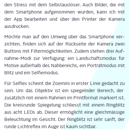
den Stress mit dem Selbst­aus­lö­ser. Auch Bil­der, die mit
dem Smart­phone auf­ge­nom­men wur­den, kann ich mit
der App bear­bei­ten und über den Prin­ter der Kame­ra
ausdrucken.
Möch­te man auf den Umweg über das Smart­phone ver­
zich­ten, fin­den sich auf der Rück­sei­te der Kame­ra zwei
But­tons mit Fil­ter­mög­lich­kei­ten. Zudem ste­hen drei Auf­
nah­me-Modi zur Ver­fü­gung: ein Land­schafts­mo­dus für
Moti­ve außer­halb des Nah­be­reichs, ein Por­trät­mo­dus mit
Blitz und ein Selfiemodus.
Für Sel­fies scheint die Zoe­mi­ni in ers­ter Linie gedacht zu
sein. Um das Objek­tiv ist ein spie­geln­der Bereich, der
zusätz­lich mit einem Rah­men im Print­for­mat mar­kiert ist.
Die kreis­run­de Spie­ge­lung schliesst mit einem Ring­blitz
aus acht LEDs ab. Die­ser ermög­licht eine gleich­mäs­si­ge
Beleuch­tung im Gesicht. Der Ring­blitz ist sehr sanft, der
run­de Licht­re­flex im Auge ist kaum sichtbar.