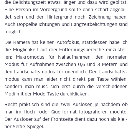
die Belich­tungs­zeit etwas län­ger und dazu wird geblitzt.
Eine Per­son im Vor­der­grund soll­te dann scharf abge­bil­
det sein und der Hin­ter­grund noch Zeich­nung haben.
Auch Dop­pel­be­lich­tun­gen und Lang­zeit­be­lich­tun­gen sind
möglich.
Die Kame­ra hat kei­nen Auto­fo­kus, statt­des­sen habe ich
die Mög­lich­keit auf drei Ent­fer­nungs­be­rei­che ein­zu­stel­
len: Makro­mo­dus für Nah­auf­nah­men, den nor­ma­len
Modus für Auf­nah­men zwi­schen 0,6 und 3 Metern und
den Land­schafts­mo­dus für unend­lich. Den Land­schafts­
mo­dus kann man lei­der nicht direkt per Tas­te wäh­len,
son­dern man muss sich erst durch die ver­schie­de­nen
Modi mit der Mode-Tas­te durchklicken.
Recht prak­tisch sind die zwei Aus­lö­ser, je nach­dem ob
man im Hoch- oder Quer­for­mat foto­gra­fie­ren möch­te.
Der Aus­lö­ser auf der Front­sei­te dient dazu noch als klei­
ner Selfie-Spiegel.