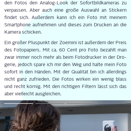
den Fotos den Ana­log-Look der Sofort­bild­ka­me­ras zu
ver­pas­sen. Aber auch eine gro­ße Aus­wahl an Sti­ckern
fin­det sich. Außer­dem kann ich ein Foto mit mei­nem
Smart­phone auf­neh­men und die­ses zum Dru­cken an die
Kame­ra schicken.
Ein gro­ßer Plus­punkt der Zoe­mi­ni ist außer­dem der Preis
des Foto­pa­piers. Mit ca. 60 Cent pro Foto bezahlt man
zwar immer noch mehr als beim Foto­dru­cker in der Dro­
ge­rie, jedoch spa­re ich mir den Weg und hal­te mein Foto
sofort in den Hän­den. Mit der Qua­li­tät bin ich aller­dings
nicht ganz zufrie­den. Die Fotos wir­ken ein wenig blass
und recht kör­nig. Mit den rich­ti­gen Fil­tern lässt sich das
aber viel­leicht ausgleichen.